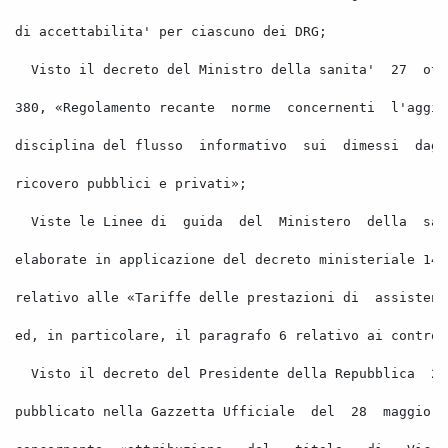
di accettabilita' per ciascuno dei DRG; 
Visto il decreto del Ministro della sanita'
27
ott
380, «Regolamento recante
norme
concernenti
l'aggio
disciplina del flusso
informativo
sui
dimessi
dagl
ricovero pubblici e privati»; 
Viste le Linee di
guida
del
Ministero
della
san
elaborate in applicazione del decreto ministeriale 14
relativo alle «Tariffe delle prestazioni di
assistenz
ed, in particolare, il paragrafo 6 relativo ai control
Visto il decreto del 
Presidente
 della Repubblica
21
pubblicato nella Gazzetta Ufficiale
del
28
maggio