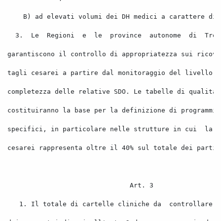
B) ad elevati volumi dei DH medici a carattere dia
3.
Le
Regioni
e
le
province
autonome
di
Tren
garantiscono il controllo di appropriatezza sui ricove
tagli cesarei a partire dal monitoraggio del livello
completezza delle relative SDO. Le tabelle di qualita'
costituiranno la base per la definizione di programmi
specifici, in particolare nelle strutture in cui
la
cesarei rappresenta oltre il 40% sul totale dei parti.
Art. 3 
1. Il totale di cartelle cliniche da
controllare