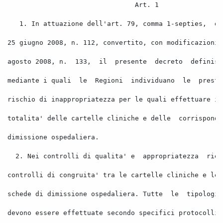
Art. 1 
1. In
 attuazione dell'art. 79, comma 1-septies,
de
25 giugno 2008, n. 112, convertito, con modificazioni,
agosto 2008, n.
133,
il
presente
decreto
definisc
mediante i quali
le
Regioni
individuano
le
presta
rischio di inappropriatezza per le quali effettuare i 
totalita' delle cartelle cliniche e delle
corrisponde
dimissione ospedaliera. 
2. Nei controlli di qualita' e
appropriatezza
rien
controlli di congruita' tra le cartelle cliniche e le
schede di dimissione ospedaliera. Tutte
le
tipologie
devono essere effettuate secondo specifici protocolli 