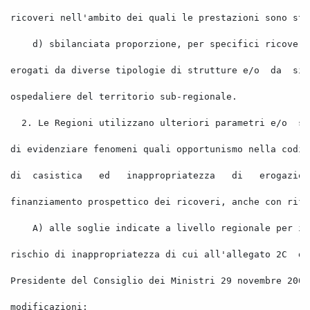
ricoveri nell'ambito dei quali le prestazioni sono sta
d) sbilanciata proporzione, per specifici ricoveri
erogati da diverse tipologie di strutture e/o
da
sin
ospedaliere del territorio sub-regionale. 
2. Le Regioni utilizzano ulteriori parametri e/o
st
di evidenziare fenomeni quali opportunismo nella codif
di
casistica
ed
inappropriatezza
di
erogazion
finanziamento prospettico dei ricoveri, anche con rife
A) alle soglie indicate a livello regionale per i 
rischio di inappropriatezza di cui all'allegato 
2C
de
Presidente
 del Consiglio dei Ministri 29 novembre 2001
modificazioni; 