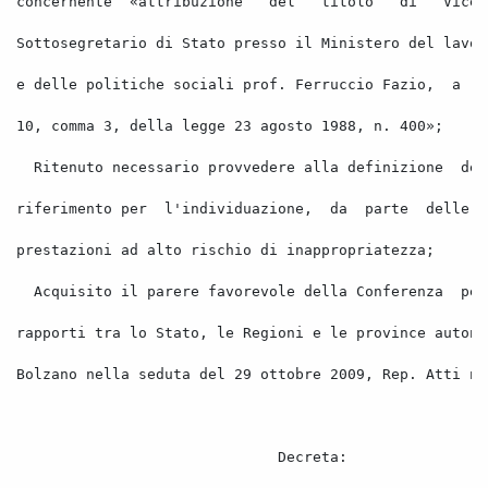
concernente
«attribuzione
del
titolo
di
Vice
Sottosegretario di Stato presso il Ministero del lavor
e delle politiche sociali prof. Ferruccio Fazio,
a
n
10, comma 3, della legge 23 agosto 1988, n. 400»; 
Ritenuto necessario provvedere alla definizione
dei
riferimento per
l'individuazione,
da
parte
delle
prestazioni ad alto rischio di inappropriatezza; 
Acquisito il parere favorevole della Conferenza
per
rapporti tra lo Stato, le Regioni e le province autono
Bolzano nella seduta del 29 ottobre 2009, Rep. Atti n.
Decreta: 