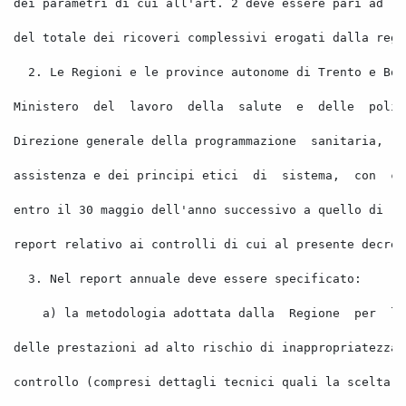
dei parametri di cui all'art. 2 deve essere pari ad
a
del totale dei ricoveri complessivi erogati dalla regi
2. Le Regioni e le province autonome di Trento e Bol
Ministero
del
lavoro
della
salute
e
delle
polit
Direzione generale della programmazione
sanitaria,
d
assistenza e dei principi etici
di
sistema,
con
ca
entro il 30 maggio dell'anno successivo a quello di
r
report relativo ai controlli di cui al presente decret
3. Nel report annuale deve essere specificato: 
a) la metodologia adottata dalla
Regione
per
l'
delle prestazioni ad alto rischio di inappropriatezza 
controllo (compresi dettagli tecnici quali la scelta d