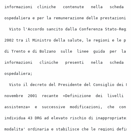
informazioni
cliniche
contenute
nella
scheda
ospedaliera e per la remunerazione delle prestazioni o
Visto l'Accordo sancito dalla Conferenza Stato-Regio
2002 tra il Ministro della salute, le regioni e le pro
di Trento e di Bolzano
sulle
linee
guida
per
la
informazioni
cliniche
presenti
nella
scheda
ospedaliera; 
Visto il decreto del 
Presidente
 del Consiglio dei Mi
novembre
2001
recante
«Definizione
dei
livelli
assistenza»
e
successive
modificazioni,
che
con
individua 43 DRG ad elevato rischio di inappropriatezz
modalita' ordinaria e stabilisce che le regioni defini