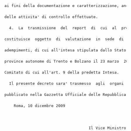
ai fini della documentazione e caratterizzazione, anch
delle attivita' di controllo effettuate. 
4.
La
trasmissione
del
report
di
cui
al
pres
costituisce
oggetto
di
valutazione
in
sede
di
v
adempimenti, di cui all'intesa stipulata dallo Stato e
province autonome di Trento e Bolzano il 23 marzo
200
Comitato di cui all'art. 9 della predetta Intesa. 
Il presente decreto sara' trasmesso
agli
organi
d
pubblicato nella Gazzetta Ufficiale delle Repubblica i
Roma, 10 dicembre 2009 
Il Vice Ministro d