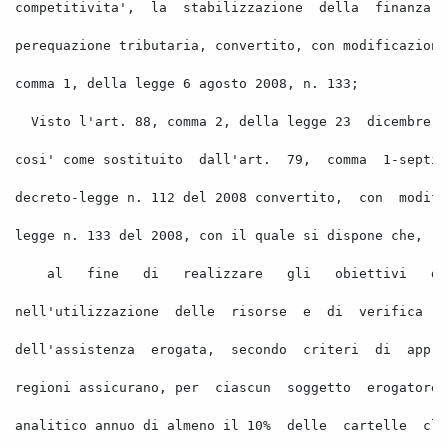
competitivita',
la
stabilizzazione
della
finanza
perequazione tributaria, convertito, con modificazioni
comma 1, della legge 6 agosto 2008, n. 133; 
Visto l'art. 88, comma 2, della legge 23
dicembre
cosi' come sostituito
dall'art.
79,
comma
1-septie
decreto-legge n. 112 del 2008 convertito,
con
modifi
legge n. 133 del 2008, con il quale si dispone che, 
al
fine
di
realizzare
gli
obiettivi
di
nell'utilizzazione
delle
risorse
e
di
verifica
d
dell'assistenza
erogata,
secondo
criteri
di
appro
regioni assicurano, per
ciascun
soggetto
erogatore,
analitico annuo di almeno il 10%
delle
cartelle
cli