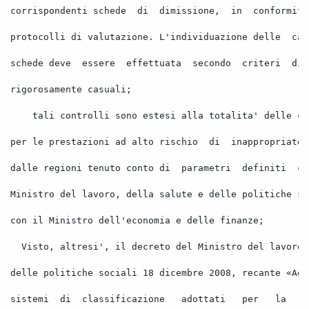
corrispondenti schede
di
dimissione,
in
conformita
protocolli di valutazione. L'individuazione delle
car
schede deve
essere
effettuata
secondo
criteri
di
rigorosamente casuali; 
tali controlli sono estesi alla totalita' delle ca
per le prestazioni ad alto rischio
di
inappropriatez
dalle regioni tenuto conto di
parametri
definiti
co
Ministro del lavoro, della salute e delle politiche so
con il Ministro dell'economia e delle finanze; 
Visto, altresi', il decreto del Ministro del lavoro,
delle politiche sociali 18 dicembre 2008, recante «Agg
sistemi
di
classificazione
adottati
per
la
c