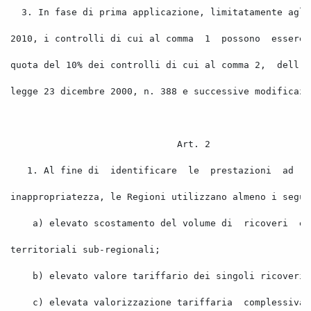
3. In
 fase di prima applicazione, limitatamente agli
2010, i controlli di cui al comma
1
possono
essere
quota del 10% dei controlli di cui al comma 2,
dell'a
legge 23 dicembre 2000, n. 388 e successive modificazi
Art. 2 
1. Al fine di
identificare
le
prestazioni
ad
a
inappropriatezza, le Regioni utilizzano almeno i segue
a) elevato scostamento del volume di
ricoveri
er
territoriali sub-regionali; 
b) elevato valore tariffario dei singoli ricoveri;
c) elevata valorizzazione tariffaria
complessiva