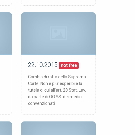
22.10.2015
22/10/15
pubblicata:
not free
Cambio di rotta della Suprema
Corte: Non è piu’ esperibile la
tutela di cui all'art. 28 Stat. Lav.
da parte di OO.SS. dei medici
convenzionati