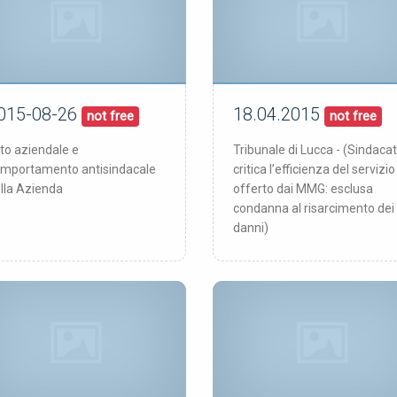
015-08-26
18.04.2015
26/08/15
18/04/15
blicata:
pubblicata:
not free
not free
to aziendale e
Tribunale di Lucca - (Sindaca
mportamento antisindacale
critica l’efficienza del servizio
lla Azienda
offerto dai MMG: esclusa
condanna al risarcimento dei
danni)