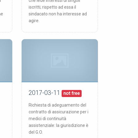
n
che lede interessi di singoli
iscritti; rispetto ad essa il
ne
sindacato non ha interesse ad
agire.
2017-03-11
11/03/17
pubblicata:
not free
Richiesta di adeguamento del
contratto di assicurazione per i
medici di continuità
assistenziale: la giurisdizione è
del G.O.