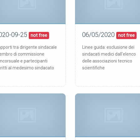
020-09-25
06/05/2020
25/09/20
06/05/20
blicata:
pubblicata:
not free
not free
pporti tra dirigente sindacale
Linee guida: esclusione dei
mbro di commissione
sindacati medici dall'elenco
ncorsuale e partecipanti
delle associazioni tecnico
critti al medesimo sindacato
scientifiche