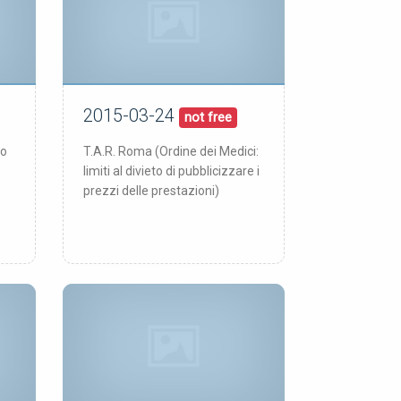
2015-03-24
24/03/15
pubblicata:
not free
to
T.A.R. Roma (Ordine dei Medici:
limiti al divieto di pubblicizzare i
prezzi delle prestazioni)