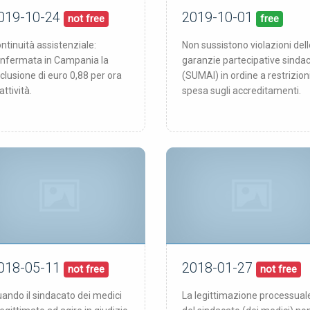
019-10-24
2019-10-01
24/10/19
01/10/19
blicata:
pubblicata:
not free
free
ntinuità assistenziale:
Non sussistono violazioni dell
nfermata in Campania la
garanzie partecipative sindac
clusione di euro 0,88 per ora
(SUMAI) in ordine a restrizioni
 attività.
spesa sugli accreditamenti.
018-05-11
2018-01-27
11/05/18
27/01/18
blicata:
pubblicata:
not free
not free
ando il sindacato dei medici
La legittimazione processual