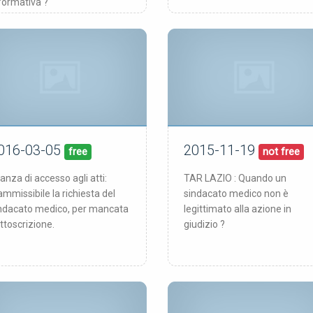
formativa ?
016-03-05
2015-11-19
05/03/16
19/11/15
blicata:
pubblicata:
free
not free
tanza di accesso agli atti:
TAR LAZIO : Quando un
ammissibile la richiesta del
sindacato medico non è
ndacato medico, per mancata
legittimato alla azione in
ttoscrizione.
giudizio ?