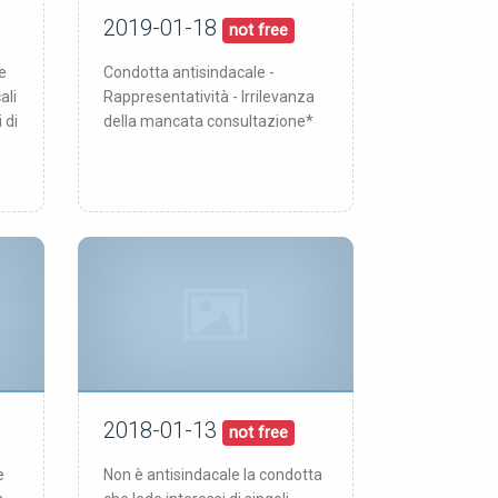
2019-01-18
18/01/19
pubblicata:
not free
e
Condotta antisindacale -
ali
Rappresentatività - Irrilevanza
 di
della mancata consultazione*
2018-01-13
13/01/18
pubblicata:
not free
e
Non è antisindacale la condotta