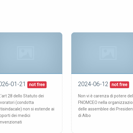
026-01-21
2024-06-12
21/01/26
12/06/24
blicata:
pubblicata:
not free
not free
L’art 28 dello Statuto dei
Non vi è carenza di potere del
voratori (condotta
FNOMCEO nella organizzazi
tisindacale) non si estende ai
delle assemblee dei Presiden
pporti dei medici
di Albo
nvenzionati