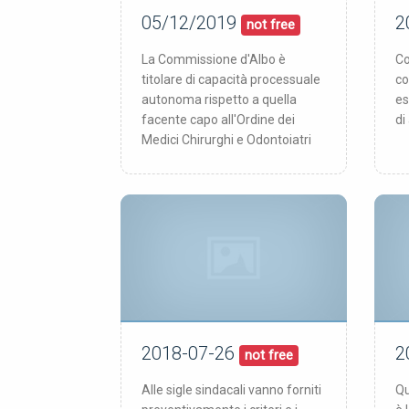
05/12/2019
2
05/12/19
pubblicata:
pub
not free
La Commissione d'Albo è
Co
titolare di capacità processuale
co
autonoma rispetto a quella
es
facente capo all'Ordine dei
di
Medici Chirurghi e Odontoiatri
2018-07-26
2
26/07/18
pubblicata:
pub
not free
Alle sigle sindacali vanno forniti
Qu