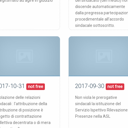
legittimato ad agire in giudizio
del sindacato (dei medici) no
discende automaticamente
dalla pregressa partecipazio
procedimentale all’accordo
sindacale sottoscritto.
017-10-31
2017-09-30
31/10/17
30/09/17
blicata:
pubblicata:
not free
not free
olazione delle relazioni
Non viola le prerogative
ndacali : l'attribuzione della
sindacali la istituzione del
tribuzione di posizione è
Servizio Ispettivo Rilevazione
getto di contrattazione
Presenze nella ASL
llettiva decentrata o di mera