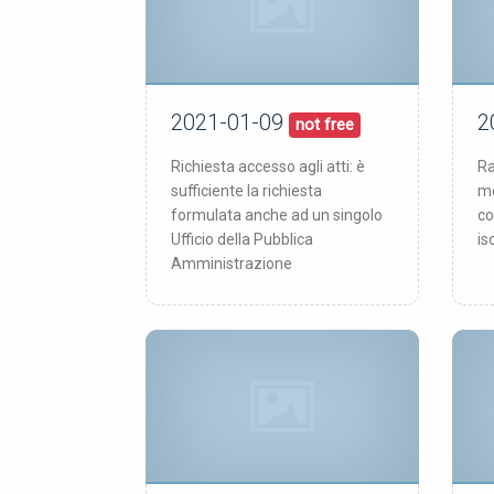
2021-01-09
2
09/01/21
pubblicata:
pub
not free
Richiesta accesso agli atti: è
Ra
sufficiente la richiesta
me
formulata anche ad un singolo
co
Ufficio della Pubblica
is
Amministrazione