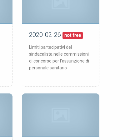
2020-02-26
26/02/20
pubblicata:
not free
Limiti partecipativi del
sindacalista nelle commissioni
di concorso per l'assunzione di
personale sanitario