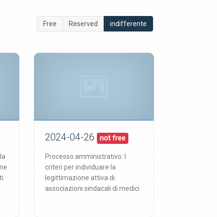
Free
Reserved
indifferente
2024-04-26
26/04/24
pubblicata:
not free
la
Processo amministrativo: I
one
criteri per individuare la
ti
legittimazione attiva di
associazioni sindacali di medici