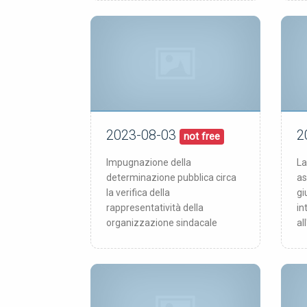
2023-08-03
2
03/08/23
pubblicata:
pub
not free
Impugnazione della
La
determinazione pubblica circa
as
la verifica della
gi
rappresentatività della
in
organizzazione sindacale
al