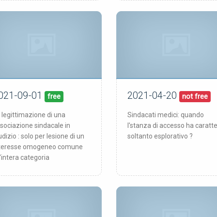
021-09-01
2021-04-20
01/09/21
20/04/21
blicata:
pubblicata:
free
not free
 legittimazione di una
Sindacati medici: quando
sociazione sindacale in
l'stanza di accesso ha caratt
udizio : solo per lesione di un
soltanto esplorativo ?
teresse omogeneo comune
l'intera categoria