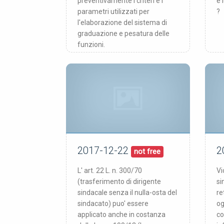
preventivamente i criteri e i
è 
parametri utilizzati per
?
l'elaborazione del sistema di
graduazione e pesatura delle
funzioni.
2017-12-22
2
22/12/17
pubblicata:
pub
not free
L' art. 22 L. n. 300/70
Vi
(trasferimento di dirigente
si
sindacale senza il nulla-osta del
re
sindacato) puo' essere
og
applicato anche in costanza
co