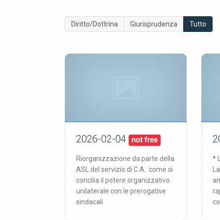
Diritto/Dottrina
Giurisprudenza
Tutto
2026-02-04
2
04/02/26
pubblicata:
pub
not free
Riorganizzazione da parte della
* 
ASL del servizio di C.A.: come si
La
concilia il potere organizzativo
an
unilaterale con le prerogative
ra
sindacali
co