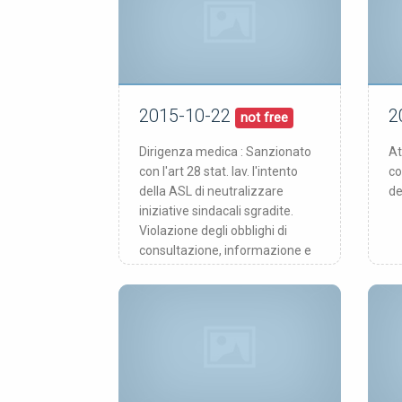
2015-10-22
2
22/10/15
pubblicata:
pub
not free
Dirigenza medica : Sanzionato
At
con l'art 28 stat. lav. l'intento
co
della ASL di neutralizzare
de
iniziative sindacali sgradite.
Violazione degli obblighi di
consultazione, informazione e
contrattazione.