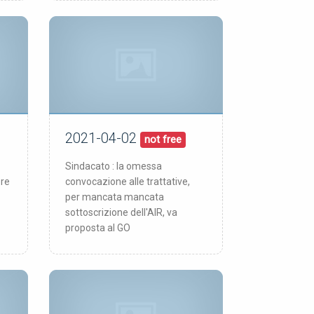
2021-04-02
02/04/21
pubblicata:
not free
Sindacato : la omessa
ere
convocazione alle trattative,
per mancata mancata
sottoscrizione dell'AIR, va
proposta al GO