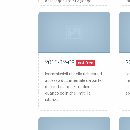
della legge 190/12 (legge
in
anticorruzione)
2016-12-09
2
09/12/16
pubblicata:
pub
not free
Inammissibilità della richiesta di
Is
accesso documentale da parte
in
del sindacato dei medici;
si
quando ed in che limiti, la
so
istanza.