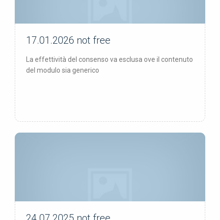
17.01.2026
not free
not free
La effettività del consenso va esclusa ove il contenuto
del modulo sia generico
24.07.2025
not free
not free