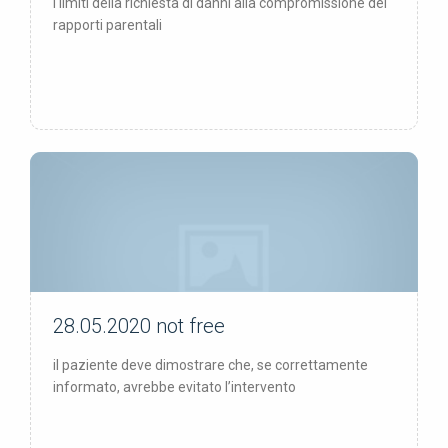
i limiti della richiesta di danni alla compromissione dei
rapporti parentali
28.05.2020
not free
not free
il paziente deve dimostrare che, se correttamente
informato, avrebbe evitato l’intervento