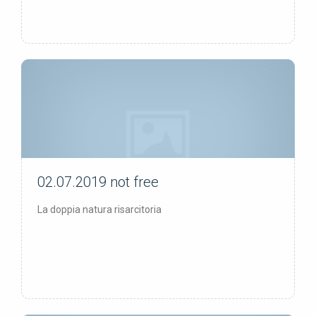
02.07.2019
not free
not free
La doppia natura risarcitoria