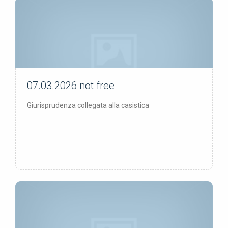
07.03.2026
not free
not free
Giurisprudenza collegata alla casistica