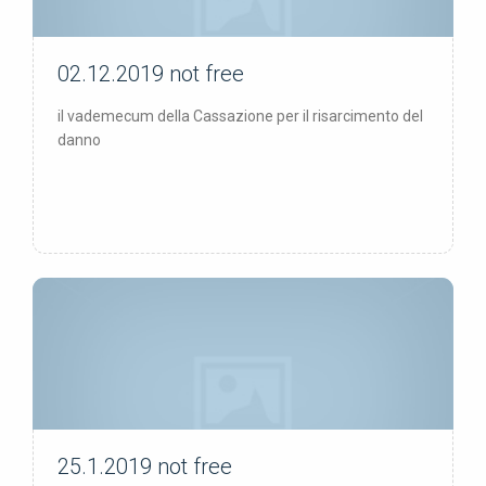
02.12.2019
not free
not free
il vademecum della Cassazione per il risarcimento del
danno
25.1.2019
not free
not free