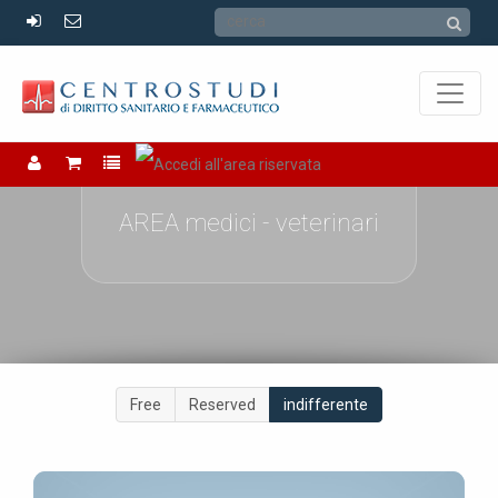
AREA medici - veterinari
Free
Reserved
indifferente