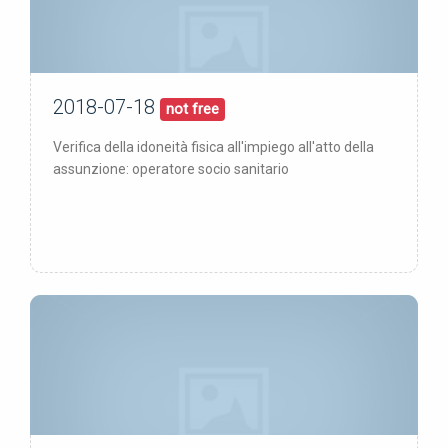
2018-07-18
18/07/18
pubblicata:
not free
Verifica della idoneità fisica all'impiego all'atto della
assunzione: operatore socio sanitario