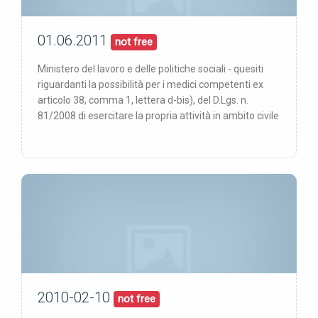
01.06.2011
01/06/11
pubblicata:
not free
Ministero del lavoro e delle politiche sociali - quesiti
riguardanti la possibilità per i medici competenti ex
articolo 38, comma 1, lettera d-bis), del D.Lgs. n.
81/2008 di esercitare la propria attività in ambito civile
2010-02-10
10/02/10
pubblicata:
not free