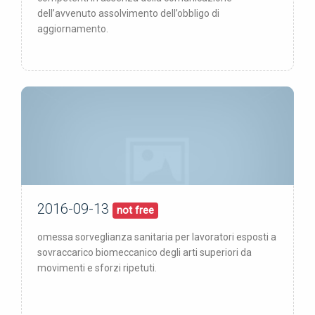
dell’avvenuto assolvimento dell’obbligo di
aggiornamento.
2016-09-13
13/09/16
pubblicata:
not free
omessa sorveglianza sanitaria per lavoratori esposti a
sovraccarico biomeccanico degli arti superiori da
movimenti e sforzi ripetuti.