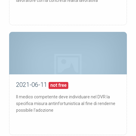
lavoratore con la concreta realtà lavorativa
2021-06-11
11/06/21
pubblicata:
not free
Il medico competente deve individuare nel DVR la
specifica misura antinfortunistica al fine di renderne
possibile l'adozione