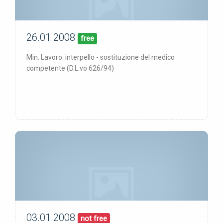
26.01.2008
26/01/08
pubblicata:
free
Min. Lavoro: interpello - sostituzione del medico
competente (D.L.vo 626/94)
03.01.2008
03/01/08
pubblicata:
not free