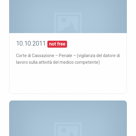
10.10.2011
10/10/11
pubblicata:
not free
Corte di Cassazione – Penale – (vigilanza del datore di
lavoro sulla attività del medico competente)