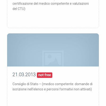
certificazione del medico competente e valutazioni
del CTU)
21.03.2013
21/03/13
pubblicata:
not free
Consiglio di Stato – (medico competente: domande di
iscrizione nell'elenco e percorsi formativi non attivati)