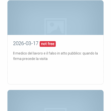
2026-03-17
17/03/26
pubblicata:
not free
Il medico del lavoro e il falso in atto pubblico: quando la
firma precede la visita