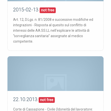
2015-02-13
13/02/15
pubblicata:
not free
Art. 12, D.Lgs. n. 81/2008 e successive modifiche ed
integrazioni - Risposta al quesito sul conflitto di
interessi delle AA.SS.LL nell'esplicare le attività di
“sorveglianza sanitaria” assegnate al medico
competente.
22.10.2013
22/10/13
pubblicata:
not free
Corte di Cassazione - Civile (Idoneità del lavoratore: