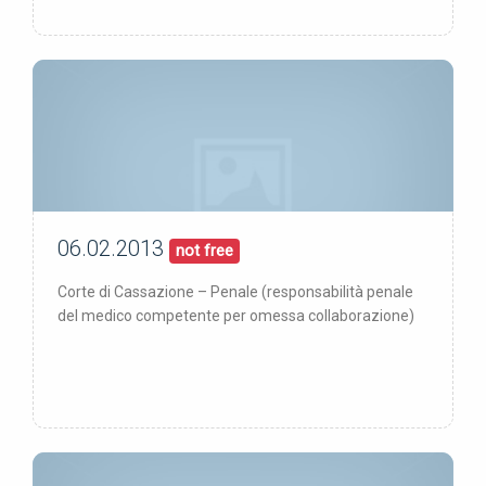
06.02.2013
06/02/13
pubblicata:
not free
Corte di Cassazione – Penale (responsabilità penale
del medico competente per omessa collaborazione)