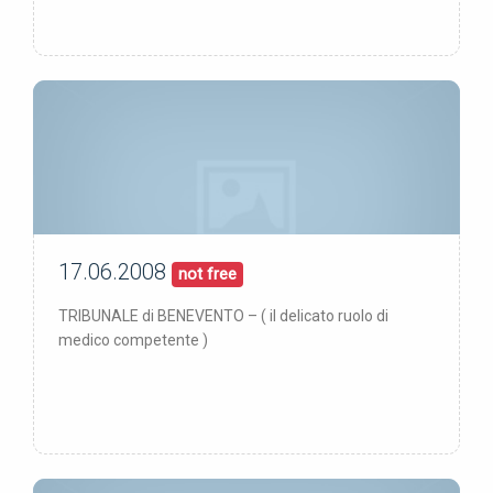
17.06.2008
17/06/08
pubblicata:
not free
TRIBUNALE di BENEVENTO – ( il delicato ruolo di
medico competente )