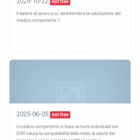
2025-10-22
22/10/25
pubblicata:
not free
Il datore di lavoro puo' disattendere la valutazione del
medico competente ?
2025-06-05
05/06/25
pubblicata:
not free
il medico competente in base ai rischi individuati nel
DVR valuta la compatibilità dello stato di salute del