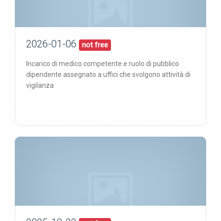
2026-01-06
06/01/26
pubblicata:
not free
Incarico di medico competente e ruolo di pubblico
dipendente assegnato a uffici che svolgono attività di
vigilanza