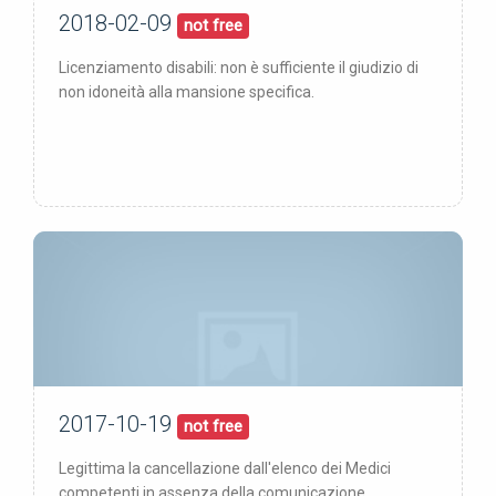
2018-02-09
09/02/18
pubblicata:
not free
Licenziamento disabili: non è sufficiente il giudizio di
non idoneità alla mansione specifica.
2017-10-19
19/10/17
pubblicata:
not free
Legittima la cancellazione dall'elenco dei Medici
competenti in assenza della comunicazione