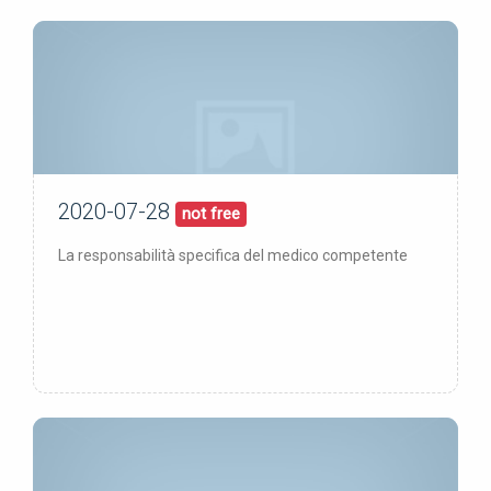
2020-07-28
28/07/20
pubblicata:
not free
La responsabilità specifica del medico competente