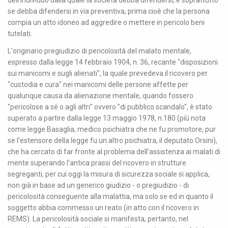
dell'individuo dalla quale la società debba difendersi, e soprattutto
se debba difendersi in via preventiva, prima cioè che la persona
compia un atto idoneo ad aggredire o mettere in pericolo beni
tutelati.
L'originario pregiudizio di pericolosità del malato mentale,
espresso dalla legge 14 febbraio 1904, n. 36, recante "disposizioni
sui manicomi e sugli alienati", la quale prevedeva il ricovero per
"custodia e cura" nei manicomi delle persone affette per
qualunque causa da alienazione mentale, quando fossero
"pericolose a sé o agli altri" ovvero "di pubblico scandalo", è stato
superato a partire dalla legge 13 maggio 1978, n.180 (più nota
come legge Basaglia, medico psichiatra che ne fu promotore, pur
se l'estensore della legge fu un altro psichiatra, il deputato Orsini),
che ha cercato di far fronte al problema dell'assistenza ai malati di
mente superando l'antica prassi del ricovero in strutture
segreganti, per cui oggi la misura di sicurezza sociale si applica,
non già in base ad un generico giudizio - o pregiudizio - di
pericolosità conseguente alla malattia, ma solo se ed in quanto il
soggetto abbia commesso un reato (in atto con il ricovero in
REMS). La pericolosità sociale si manifesta, pertanto, nel