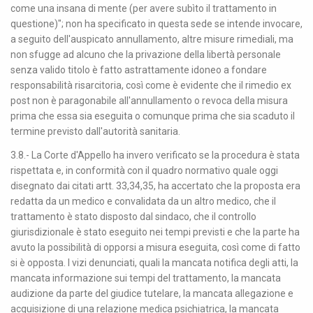
come una insana di mente (per avere subìto il trattamento in
questione)"; non ha specificato in questa sede se intende invocare,
a seguito dell'auspicato annullamento, altre misure rimediali, ma
non sfugge ad alcuno che la privazione della libertà personale
senza valido titolo è fatto astrattamente idoneo a fondare
responsabilità risarcitoria, così come è evidente che il rimedio ex
post non è paragonabile all'annullamento o revoca della misura
prima che essa sia eseguita o comunque prima che sia scaduto il
termine previsto dall'autorità sanitaria.
3.8.- La Corte d'Appello ha invero verificato se la procedura è stata
rispettata e, in conformità con il quadro normativo quale oggi
disegnato dai citati artt. 33,34,35, ha accertato che la proposta era
redatta da un medico e convalidata da un altro medico, che il
trattamento è stato disposto dal sindaco, che il controllo
giurisdizionale è stato eseguito nei tempi previsti e che la parte ha
avuto la possibilità di opporsi a misura eseguita, così come di fatto
si è opposta. I vizi denunciati, quali la mancata notifica degli atti, la
mancata informazione sui tempi del trattamento, la mancata
audizione da parte del giudice tutelare, la mancata allegazione e
acquisizione di una relazione medica psichiatrica, la mancata