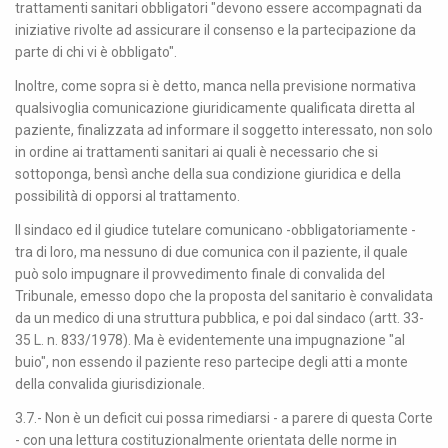
trattamenti sanitari obbligatori "devono essere accompagnati da
iniziative rivolte ad assicurare il consenso e la partecipazione da
parte di chi vi è obbligato".
Inoltre, come sopra si è detto, manca nella previsione normativa
qualsivoglia comunicazione giuridicamente qualificata diretta al
paziente, finalizzata ad informare il soggetto interessato, non solo
in ordine ai trattamenti sanitari ai quali è necessario che si
sottoponga, bensì anche della sua condizione giuridica e della
possibilità di opporsi al trattamento.
Il sindaco ed il giudice tutelare comunicano -obbligatoriamente -
tra di loro, ma nessuno di due comunica con il paziente, il quale
può solo impugnare il provvedimento finale di convalida del
Tribunale, emesso dopo che la proposta del sanitario è convalidata
da un medico di una struttura pubblica, e poi dal sindaco (artt. 33-
35 L. n. 833/1978). Ma è evidentemente una impugnazione "al
buio", non essendo il paziente reso partecipe degli atti a monte
della convalida giurisdizionale.
3.7.- Non è un deficit cui possa rimediarsi - a parere di questa Corte
- con una lettura costituzionalmente orientata delle norme in