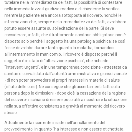
tutelare nella immediatezza dei fatti, la possibilità di contestare
nella immediatezza il giudizio medico e di chiederne la verifica
mentre la paziente era ancora sottoposta al ricovero, nonché le
informazioni che, sempre nella immediatezza dei fatti, avrebbero
potuto essere assunte su sollecitazione della parte. Si deve
considerare, infatti, che il trattamento sanitario obbligatorio non è
disposto solo perché il soggetto ha una patologia psichica; se così
fosse dovrebbe durare tanto quanto la malattia, tornandosi
all'internamento in manicomio. Il ricovero è disposto perché il
soggetto è in stato di "alterazione psichica", che richiede
"interventi urgenti", e in una temporanea condizione - attestata da
sanitari e convalidata dall'autorità amministrativa e giurisdizionale
- di non poter provvedere ai propri interessi in materia di salute
(rifiuto delle cure). Ne consegue che gli accertamenti fatti sulla
persona dopo le dimissioni - dopo cioè la cessazione della ragione
del ricovero- rischiano di essere poco utili a ricostruire la situazione
nella sua effettiva consistenza e gravità al momento del ricovero
stesso.
Attualmente la ricorrente insiste nell'annullamento del
provvedimento, in quanto "ha interesse a non essere etichettata