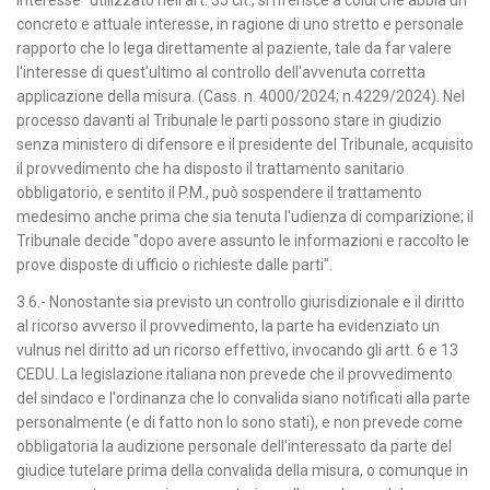
interesse" utilizzato nell'art. 35 cit., si riferisce a colui che abbia un
concreto e attuale interesse, in ragione di uno stretto e personale
rapporto che lo lega direttamente al paziente, tale da far valere
l'interesse di quest'ultimo al controllo dell'avvenuta corretta
applicazione della misura. (Cass. n. 4000/2024; n.4229/2024). Nel
processo davanti al Tribunale le parti possono stare in giudizio
senza ministero di difensore e il presidente del Tribunale, acquisito
il provvedimento che ha disposto il trattamento sanitario
obbligatorio, e sentito il P.M., può sospendere il trattamento
medesimo anche prima che sia tenuta l'udienza di comparizione; il
Tribunale decide "dopo avere assunto le informazioni e raccolto le
prove disposte di ufficio o richieste dalle parti".
3.6.- Nonostante sia previsto un controllo giurisdizionale e il diritto
al ricorso avverso il provvedimento, la parte ha evidenziato un
vulnus nel diritto ad un ricorso effettivo, invocando gli artt. 6 e 13
CEDU. La legislazione italiana non prevede che il provvedimento
del sindaco e l'ordinanza che lo convalida siano notificati alla parte
personalmente (e di fatto non lo sono stati), e non prevede come
obbligatoria la audizione personale dell'interessato da parte del
giudice tutelare prima della convalida della misura, o comunque in