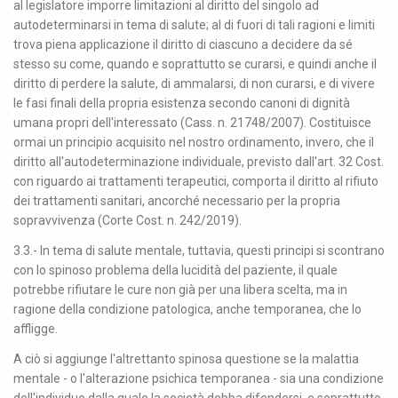
al legislatore imporre limitazioni al diritto del singolo ad
autodeterminarsi in tema di salute; al di fuori di tali ragioni e limiti
trova piena applicazione il diritto di ciascuno a decidere da sé
stesso su come, quando e soprattutto se curarsi, e quindi anche il
diritto di perdere la salute, di ammalarsi, di non curarsi, e di vivere
le fasi finali della propria esistenza secondo canoni di dignità
umana propri dell'interessato (Cass. n. 21748/2007). Costituisce
ormai un principio acquisito nel nostro ordinamento, invero, che il
diritto all'autodeterminazione individuale, previsto dall'art. 32 Cost.
con riguardo ai trattamenti terapeutici, comporta il diritto al rifiuto
dei trattamenti sanitari, ancorché necessario per la propria
sopravvivenza (Corte Cost. n. 242/2019).
3.3.- In tema di salute mentale, tuttavia, questi principi si scontrano
con lo spinoso problema della lucidità del paziente, il quale
potrebbe rifiutare le cure non già per una libera scelta, ma in
ragione della condizione patologica, anche temporanea, che lo
affligge.
A ciò si aggiunge l'altrettanto spinosa questione se la malattia
mentale - o l'alterazione psichica temporanea - sia una condizione