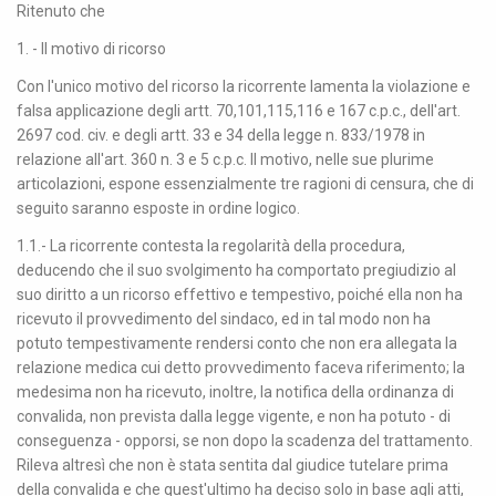
Ritenuto che
1. - Il motivo di ricorso
Con l'unico motivo del ricorso la ricorrente lamenta la violazione e
falsa applicazione degli artt. 70,101,115,116 e 167 c.p.c., dell'art.
2697 cod. civ. e degli artt. 33 e 34 della legge n. 833/1978 in
relazione all'art. 360 n. 3 e 5 c.p.c. Il motivo, nelle sue plurime
articolazioni, espone essenzialmente tre ragioni di censura, che di
seguito saranno esposte in ordine logico.
1.1.- La ricorrente contesta la regolarità della procedura,
deducendo che il suo svolgimento ha comportato pregiudizio al
suo diritto a un ricorso effettivo e tempestivo, poiché ella non ha
ricevuto il provvedimento del sindaco, ed in tal modo non ha
potuto tempestivamente rendersi conto che non era allegata la
relazione medica cui detto provvedimento faceva riferimento; la
medesima non ha ricevuto, inoltre, la notifica della ordinanza di
convalida, non prevista dalla legge vigente, e non ha potuto - di
conseguenza - opporsi, se non dopo la scadenza del trattamento.
Rileva altresì che non è stata sentita dal giudice tutelare prima
della convalida e che quest'ultimo ha deciso solo in base agli atti,