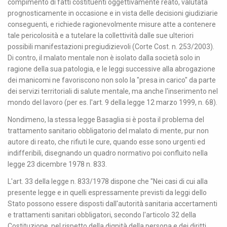
compimento di fatti costituenti oggettivamente reato, valutata
prognosticamente in occasione e in vista delle decisioni giudiziarie
conseguenti, e richiede ragionevolmente misure atte a contenere
tale pericolosità e a tutelare la collettività dalle sue ulteriori
possibili manifestazioni pregiudizievoli (Corte Cost. n. 253/2003).
Di contro, il malato mentale non è isolato dalla società solo in
ragione della sua patologia, e le leggi successive alla abrogazione
dei manicomi ne favoriscono non solo la "presa in carico" da parte
dei servizi territoriali di salute mentale, ma anche l'inserimento nel
mondo del lavoro (per es. l'art. 9 della legge 12 marzo 1999, n. 68).
Nondimeno, la stessa legge Basaglia si è posta il problema del
trattamento sanitario obbligatorio del malato di mente, pur non
autore di reato, che rifiuti le cure, quando esse sono urgenti ed
indifferibili, disegnando un quadro normativo poi confluito nella
legge 23 dicembre 1978 n. 833.
L'art. 33 della legge n. 833/1978 dispone che "Nei casi di cui alla
presente legge e in quelli espressamente previsti da leggi dello
Stato possono essere disposti dall'autorità sanitaria accertamenti
e trattamenti sanitari obbligatori, secondo l'articolo 32 della
Costituzione, nel rispetto della dignità della persona e dei diritti