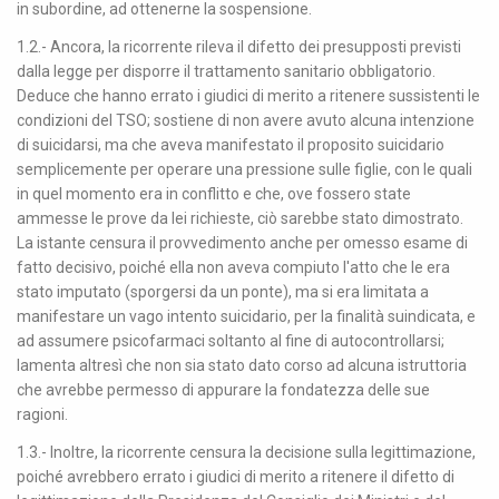
in subordine, ad ottenerne la sospensione.
1.2.- Ancora, la ricorrente rileva il difetto dei presupposti previsti
dalla legge per disporre il trattamento sanitario obbligatorio.
Deduce che hanno errato i giudici di merito a ritenere sussistenti le
condizioni del TSO; sostiene di non avere avuto alcuna intenzione
di suicidarsi, ma che aveva manifestato il proposito suicidario
semplicemente per operare una pressione sulle figlie, con le quali
in quel momento era in conflitto e che, ove fossero state
ammesse le prove da lei richieste, ciò sarebbe stato dimostrato.
La istante censura il provvedimento anche per omesso esame di
fatto decisivo, poiché ella non aveva compiuto l'atto che le era
stato imputato (sporgersi da un ponte), ma si era limitata a
manifestare un vago intento suicidario, per la finalità suindicata, e
ad assumere psicofarmaci soltanto al fine di autocontrollarsi;
lamenta altresì che non sia stato dato corso ad alcuna istruttoria
che avrebbe permesso di appurare la fondatezza delle sue
ragioni.
1.3.- Inoltre, la ricorrente censura la decisione sulla legittimazione,
poiché avrebbero errato i giudici di merito a ritenere il difetto di