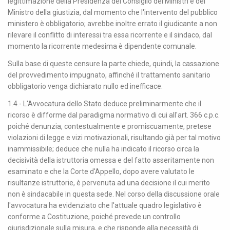
legittimazione della Presidenza del Consiglio dei Ministri e del
Ministro della giustizia, dal momento che l'intervento del pubblico
ministero è obbligatorio; avrebbe inoltre errato il giudicante a non
rilevare il conflitto di interessi tra essa ricorrente e il sindaco, dal
momento la ricorrente medesima è dipendente comunale.
Sulla base di queste censure la parte chiede, quindi, la cassazione
del provvedimento impugnato, affinché il trattamento sanitario
obbligatorio venga dichiarato nullo ed inefficace.
1.4.- L'Avvocatura dello Stato deduce preliminarmente che il
ricorso è difforme dal paradigma normativo di cui all'art. 366 c.p.c.
poiché denunzia, contestualmente e promiscuamente, pretese
violazioni di legge e vizi motivazionali, risultando già per tal motivo
inammissibile; deduce che nulla ha indicato il ricorso circa la
decisività della istruttoria omessa e del fatto asseritamente non
esaminato e che la Corte d'Appello, dopo avere valutato le
risultanze istruttorie, è pervenuta ad una decisione il cui merito
non è sindacabile in questa sede. Nel corso della discussione orale
l'avvocatura ha evidenziato che l'attuale quadro legislativo è
conforme a Costituzione, poiché prevede un controllo
giurisdizionale sulla misura, e che risponde alla necessità di