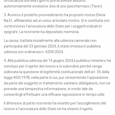
circostanza che ella il giorno prima avesse assunto
autonomamente eccessive dosi di uno psicofarmaco (Tavor).
3. Avverso il predetto provvedimento ha proposto ricorso Elena
Na.El., affidandosi ad un unico articolato motivo. Si è costituita con
controricorso l'avvocatura dello Stato per i soggetti indicati in
epigrafe. La ricorrente ha depositato memoria.
La causa, trattata inizialmente alla udienza camerale non
partecipata del 23 gennaio 2024, è stata rimessa in pubblica
udienza con ordinanza n. 4209/2024.
4. Alla pubblica udienza del 14 giugno 2024,il pubblico ministero ha
concluso per il rigetto del ricorso e in subordine perché venga
sollevata la questione di legittimità costituzionale dell'art. 35 della
legge 833/1978, nella parte in cui, pur consentendo l'opposizione
da parte del soggetto in trattamento sanitario obbligatorio, non ne
prevede una tempestiva informazione, in modo tale da
consentirgli effettuare una efficace opposizione in tempo utile.
Il difensore di parte ricorrente ha insistito per l'accoglimento del
ricorso e l'avvocatura dello Stato ne ha chiesto il rigetto.