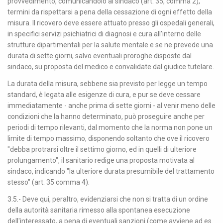
provvedimento, comunicandolo al sindaco (art. 35, comma 2),
termini da rispettarsi a pena della cessazione di ogni effetto della
misura. Il ricovero deve essere attuato presso gli ospedali generali,
in specifici servizi psichiatrici di diagnosi e cura all'interno delle
strutture dipartimentali per la salute mentale e se ne prevede una
durata di sette giorni, salvo eventuali proroghe disposte dal
sindaco, su proposta del medico e convalidate dal giudice tutelare.
La durata della misura, sebbene sia previsto per legge un tempo
standard, è legata alle esigenze di cura, e pur se deve cessare
immediatamente - anche prima di sette giorni - al venir meno delle
condizioni che la hanno determinato, può proseguire anche per
periodi di tempo rilevanti, dal momento che la norma non pone un
limite di tempo massimo, disponendo soltanto che ove il ricovero
"debba protrarsi oltre il settimo giorno, ed in quelli di ulteriore
prolungamento", il sanitario redige una proposta motivata al
sindaco, indicando "la ulteriore durata presumibile del trattamento
stesso" (art. 35 comma 4).
3.5.- Deve qui, peraltro, evidenziarsi che non si tratta di un ordine
della autorità sanitaria rimesso alla spontanea esecuzione
dell'interessato, a pena di eventuali sanzioni (come avviene ad es.