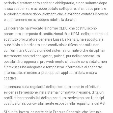
periodo di trattamento sanitario obbligatorio, e non soltanto dopo
la sua scadenza, e avrebbe potuto sottoporre, al sindaco prima e
al giudice tutelare dopo, elementi che le avrebbe evitato il ricovero
o quantomeno ne avrebbero ridotto la durata.
La ricorrente ha invocato le norme CEDU, che costituiscono
parametro interposto di costituzionalità, e il P.M., nella persona del
sostituto procuratore generale Luisa De Renzis, ha esposto, sia
pure in via subordinata, una condivisibile riflessione sulla non
conformità a Costituzione del sistema normativo che disciplina i
trattamenti sanitari obbligatori, poiché, pur nella riconosciuta
possibilità di opporsi al provvedimento sindacale convalidato, non
è prevista una adeguata e tempestiva informativa al soggetto
interessato, in ordine ai presupposti applicativi della misura
coattiva.
La censura sulla regolarità della procedura pone, in effetti, in
evidenza l'emersione, nel sistema normativo in esame, di taluni
profili di incompatibilità della procedura medesima con i principi
costituzionali, condivisibilmente esposti nella requisitoria del P.G.
Si dubita, invero, da parte della Procura Generale, che l'attuale