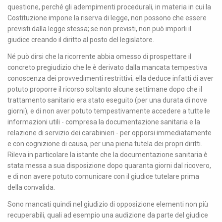
questione, perché gli adempimenti procedurali, in materia in cui la
Costituzione impone la riserva di legge, non possono che essere
previsti dalla legge stessa; se non previsti, non può imporli il
giudice creando il diritto al posto del legislatore.
Né può dirsi che la ricorrente abbia omesso di prospettare il
concreto pregiudizio che le è derivato dalla mancata tempestiva
conoscenza dei provvedimenti restrittivi; ella deduce infatti di aver
potuto proporre il ricorso soltanto alcune settimane dopo che il
trattamento sanitario era stato eseguito (per una durata di nove
giorni), e di non aver potuto tempestivamente accedere a tutte le
informazioni utili - compresa la documentazione sanitaria e la
relazione di servizio dei carabinieri - per opporsi immediatamente
e con cognizione di causa, per una piena tutela dei propri diritti.
Rileva in particolare la istante che la documentazione sanitaria è
stata messa a sua disposizione dopo quaranta giorni dal ricovero,
e di non avere potuto comunicare con il giudice tutelare prima
della convalida.
Sono mancati quindi nel giudizio di opposizione elementi non più
recuperabili, quali ad esempio una audizione da parte del giudice