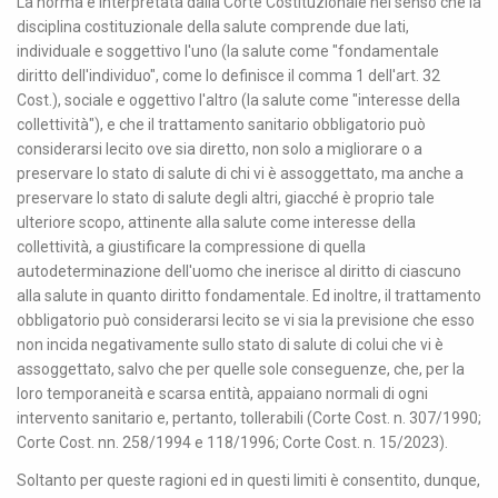
La norma è interpretata dalla Corte Costituzionale nel senso che la
disciplina costituzionale della salute comprende due lati,
individuale e soggettivo l'uno (la salute come "fondamentale
diritto dell'individuo", come lo definisce il comma 1 dell'art. 32
Cost.), sociale e oggettivo l'altro (la salute come "interesse della
collettività"), e che il trattamento sanitario obbligatorio può
considerarsi lecito ove sia diretto, non solo a migliorare o a
preservare lo stato di salute di chi vi è assoggettato, ma anche a
preservare lo stato di salute degli altri, giacché è proprio tale
ulteriore scopo, attinente alla salute come interesse della
collettività, a giustificare la compressione di quella
autodeterminazione dell'uomo che inerisce al diritto di ciascuno
alla salute in quanto diritto fondamentale. Ed inoltre, il trattamento
obbligatorio può considerarsi lecito se vi sia la previsione che esso
non incida negativamente sullo stato di salute di colui che vi è
assoggettato, salvo che per quelle sole conseguenze, che, per la
loro temporaneità e scarsa entità, appaiano normali di ogni
intervento sanitario e, pertanto, tollerabili (Corte Cost. n. 307/1990;
Corte Cost. nn. 258/1994 e 118/1996; Corte Cost. n. 15/2023).
Soltanto per queste ragioni ed in questi limiti è consentito, dunque,