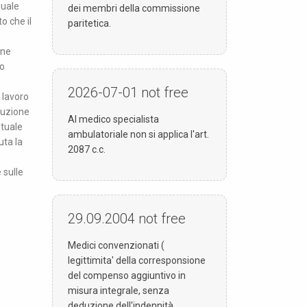
quale
dei membri della commissione
o che il
paritetica.
one
do
2026-07-01
not free
 lavoro
duzione
Al medico specialista
ntuale
ambulatoriale non si applica l'art.
uta la
2087 c.c.
 sulle
29.09.2004
not free
Medici convenzionati (
legittimita' della corresponsione
del compenso aggiuntivo in
misura integrale, senza
deduzione dell'indennità