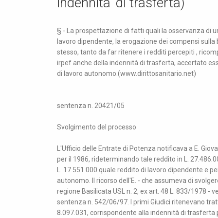
indennita' di trasferta)
§ - La prospettazione di fatti quali la osservanza di 
lavoro dipendente, la erogazione dei compensi sulla 
stesso, tanto da far ritenere i redditi percepiti , rico
irpef anche della indennità di trasferta, accertato
di lavoro autonomo.(www.dirittosanitario.net)
sentenza n. 20421/05
Svolgimento del processo
L'Ufficio delle Entrate di Potenza notificava a E. Giova
per il 1986, rideterminando tale reddito in L. 27.486.0
L. 17.551.000 quale reddito di lavoro dipendente e pe
autonomo. Il ricorso dell'E. - che assumeva di svolg
regione Basilicata USL n. 2, ex art. 48 L. 833/1978 - 
sentenza n. 542/06/97. I primi Giudici ritenevano tra
8.097.031, corrispondente alla indennità di trasferta p