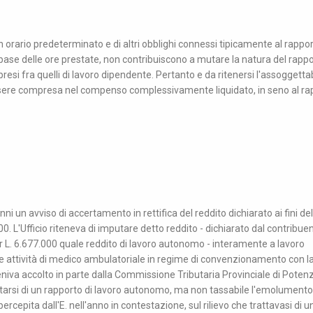
un orario predeterminato e di altri obblighi connessi tipicamente al rappor
base delle ore prestate, non contribuiscono a mutare la natura del rapp
mpresi fra quelli di lavoro dipendente. Pertanto e da ritenersi l'assoggettab
 essere compresa nel compenso complessivamente liquidato, in seno al ra
nni un avviso di accertamento in rettifica del reddito dichiarato ai fini del
00. L'Ufficio riteneva di imputare detto reddito - dichiarato dal contribue
r L. 6.677.000 quale reddito di lavoro autonomo - interamente a lavoro
ere attività di medico ambulatoriale in regime di convenzionamento con l
veniva accolto in parte dalla Commissione Tributaria Provinciale di Poten
ttarsi di un rapporto di lavoro autonomo, ma non tassabile l'emolumento 
ercepita dall'E. nell'anno in contestazione, sul rilievo che trattavasi di u