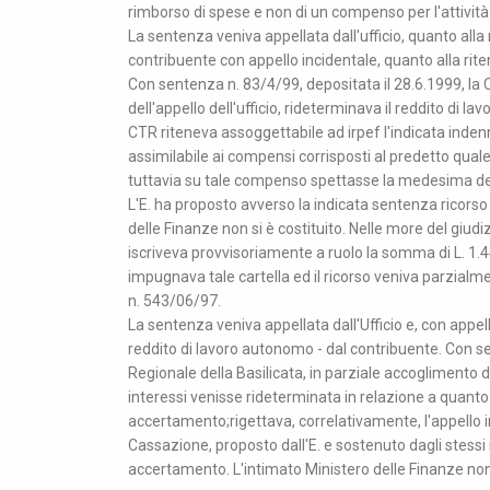
rimborso di spese e non di un compenso per l'attività
La sentenza veniva appellata dall'ufficio, quanto alla 
contribuente con appello incidentale, quanto alla rit
Con sentenza n. 83/4/99, depositata il 28.6.1999, la 
dell'appello dell'ufficio, rideterminava il reddito di l
CTR riteneva assoggettabile ad irpef l'indicata indenni
assimilabile ai compensi corrisposti al predetto qua
tuttavia su tale compenso spettasse la medesima de
L'E. ha proposto avverso la indicata sentenza ricorso
delle Finanze non si è costituito. Nelle more del giud
iscriveva provvisoriamente a ruolo la somma di L. 1.44
impugnava tale cartella ed il ricorso veniva parzial
n. 543/06/97.
La sentenza veniva appellata dall'Ufficio e, con appell
reddito di lavoro autonomo - dal contribuente. Con s
Regionale della Basilicata, in parziale accoglimento de
interessi venisse rideterminata in relazione a quanto
accertamento;rigettava, correlativamente, l'appello i
Cassazione, proposto dall'E. e sostenuto dagli stessi 
accertamento. L'intimato Ministero delle Finanze non 