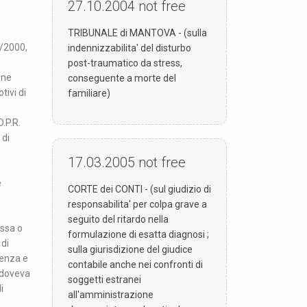
27.10.2004
not free
TRIBUNALE di MANTOVA - (sulla
0/2000,
indennizzabilita' del disturbo
post-traumatico da stress,
one
conseguente a morte del
tivi di
familiare)
.P.R.
 di
17.03.2005
not free
e
CORTE dei CONTI - (sul giudizio di
responsabilita' per colpa grave a
seguito del ritardo nella
essa o
formulazione di esatta diagnosi ;
 di
sulla giurisdizione del giudice
tenza e
contabile anche nei confronti di
a doveva
soggetti estranei
i
all'amministrazione