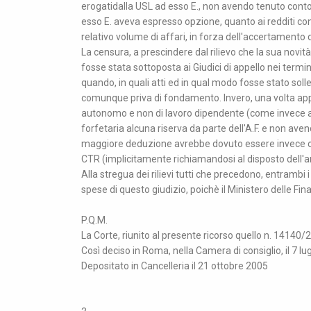
erogatidalla USL ad esso E., non avendo tenuto conto
esso E. aveva espresso opzione, quanto ai redditi cons
relativo volume di affari, in forza dell'accertamento de
La censura, a prescindere dal rilievo che la sua nov
fosse stata sottoposta ai Giudici di appello nei termi
quando, in quali atti ed in qual modo fosse stato soll
comunque priva di fondamento. Invero, una volta appu
autonomo e non di lavoro dipendente (come invece as
forfetaria alcuna riserva da parte dell'A.F. e non aven
maggiore deduzione avrebbe dovuto essere invece ope
CTR (implicitamente richiamandosi al disposto dell'a
Alla stregua dei rilievi tutti che precedono, entrambi i
spese di questo giudizio, poichè il Ministero delle Fin
P.Q.M.
La Corte, riunito al presente ricorso quello n. 14140/20
Così deciso in Roma, nella Camera di consiglio, il 7 lu
Depositato in Cancelleria il 21 ottobre 2005