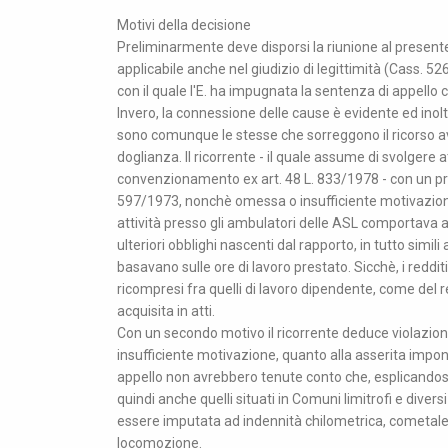
Motivi della decisione
Preliminarmente deve disporsi la riunione al presente 
applicabile anche nel giudizio di legittimità (Cass. 
con il quale l'E. ha impugnata la sentenza di appello
Invero, la connessione delle cause è evidente ed inol
sono comunque le stesse che sorreggono il ricorso av
doglianza. Il ricorrente - il quale assume di svolgere 
convenzionamento ex art. 48 L. 833/1978 - con un pri
597/1973, nonchè omessa o insufficiente motivazione.
attività presso gli ambulatori delle ASL comportava a
ulteriori obblighi nascenti dal rapporto, in tutto simil
basavano sulle ore di lavoro prestato. Sicchè, i reddi
ricompresi fra quelli di lavoro dipendente, come del r
acquisita in atti.
Con un secondo motivo il ricorrente deduce violazion
insufficiente motivazione, quanto alla asserita imponib
appello non avrebbero tenute conto che, esplicandosi l
quindi anche quelli situati in Comuni limitrofi e div
essere imputata ad indennità chilometrica, cometale
locomozione.