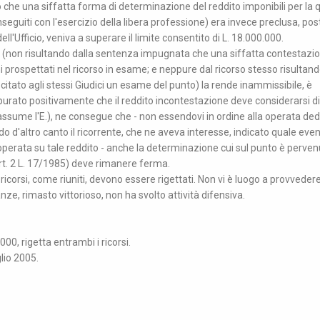
 che una siffatta forma di determinazione del reddito imponibili per la 
eguiti con l'esercizio della libera professione) era invece preclusa, post
ll'Ufficio, veniva a superare il limite consentito di L. 18.000.000.
ità (non risultando dalla sentenza impugnata che una siffatta contestazi
ni prospettati nel ricorso in esame; e neppure dal ricorso stesso risultan
ecitato agli stessi Giudici un esame del punto) la rende inammissibile, è
rato positivamente che il reddito incontestazione deve considerarsi di
sume l'E.), ne consegue che - non essendovi in ordine alla operata de
do d'altro canto il ricorrente, che ne aveva interesse, indicato quale eve
rata su tale reddito - anche la determinazione cui sul punto è perven
rt. 2 L. 17/1985) deve rimanere ferma.
 ricorsi, come riuniti, devono essere rigettati. Non vi è luogo a provvedere
anze, rimasto vittorioso, non ha svolto attività difensiva.
00, rigetta entrambi i ricorsi.
glio 2005.