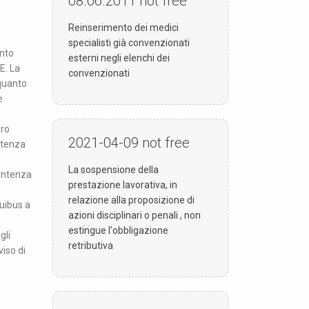
08.06.2011
not free
Reinserimento dei medici
specialisti già convenzionati
ento
esterni negli elenchi dei
E. La
convenzionati
 quanto
e
ero
2021-04-09
not free
Potenza
La sospensione della
sentenza
prestazione lavorativa, in
relazione alla proposizione di
quibus a
azioni disciplinari o penali , non
estingue l'obbligazione
gli
retributiva
iso di