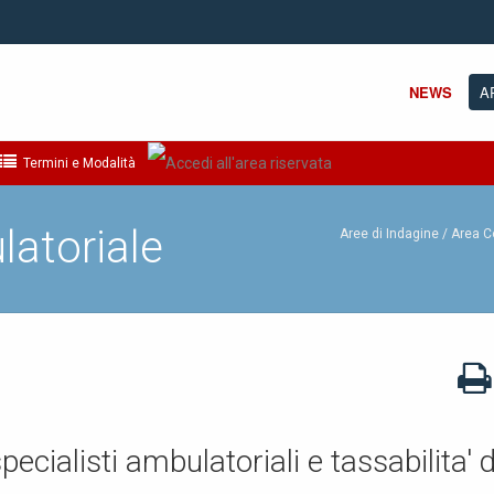
NEWS
A
Termini e Modalità
latoriale
Aree di Indagine /
Area C
ialisti ambulatoriali e tassabilita' d