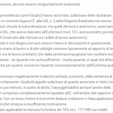
onnessione, devono essere congiuntamente esaminati.
n precedenza i primi Giudici) hanno accertato, sulla base delle risultanze
n concreto legava l'E. alla USL n. 2 della Regione Basilicata non aveva i
lcun vincolo di subordinazione, ma quelli del lavoro autonomo, osservan
a USL, che aveva rilasciato all'Eufemia il mod. 101, aveva peraltro poi ins
riservato alle ritenute sui redditi di lavoro autonomo).
to e non illogico,non può essere messo in discussione in questa sede,
 orario di lavoro e di altri obblighi connessi tipicamente al rapporto di l
e ore di lavoro prestato) che dalla sentenza impugnata non risultano es
ione - al riguardo non autosufficiente - risulta quando, in quali atti difen
, anche per quanto concerne l'asserito convenzionamento dell'Eufemia qua
ezzare negativamente il silenzio serbato, sul punto, dalla sentenza di
rettamente i Giudicidi appello sulla base di quanto accertato in fatto (ci
poi ritenuto, in punto di diritto, l'assoggettabilità ad irpef anche della
l compenso complessivamente liquidato all'E. nell'ambito del rapporto d
. Con un terzo motivo il ricorrente deduce violazione e falsa applicazi
 ;nonchè omessa e insufficiente motivazione.
o applicabile la ritenuta forfetaria del 16% ex L. 17/1985 sui redditi