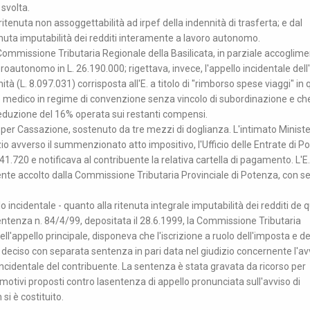
 svolta.
ritenuta non assoggettabilità ad irpef della indennità di trasferta; e dal
enuta imputabilità dei redditi interamente a lavoro autonomo.
Commissione Tributaria Regionale della Basilicata, in parziale accoglim
avoroautonomo in L. 26.190.000; rigettava, invece, l'appello incidentale dell'
tà (L. 8.097.031) corrisposta all'E. a titolo di "rimborso spese viaggi" in
le medico in regime di convenzione senza vincolo di subordinazione e ch
duzione del 16% operata sui restanti compensi.
 per Cassazione, sostenuto da tre mezzi di doglianza. L'intimato Minist
izio avverso il summenzionato atto impositivo, l'Ufficio delle Entrate di 
1.720 e notificava al contribuente la relativa cartella di pagamento. L'E.
mente accolto dalla Commissione Tributaria Provinciale di Potenza, con 
o incidentale - quanto alla ritenuta integrale imputabilità dei redditi de 
entenza n. 84/4/99, depositata il 28.6.1999, la Commissione Tributaria
ll'appello principale, disponeva che l'iscrizione a ruolo dell'imposta e de
 deciso con separata sentenza in pari data nel giudizio concernente l'avv
ncidentale del contribuente. La sentenza è stata gravata da ricorso per
motivi proposti contro lasentenza di appello pronunciata sull'avviso di
si è costituito.