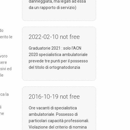
danneggiata, ma legati ad essa
da un rapporto di servizio)
do
2022-02-10
not free
erito le
Graduatorie 2021 : solo l'ACN
2020 specialistica ambulatoriale
avoro
prevede tre punti per il possesso
sere
del titolo di ortognatodonzia
sivi ed
le
rca la
2016-10-19
not free
i
Ore vacanti di specialistica
one
ambulatoriale. Possesso di
particolari capacità professionali.
Violazione del criterio di nomina