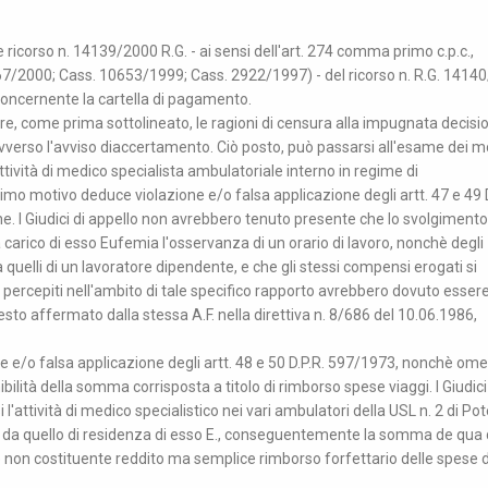
ricorso n. 14139/2000 R.G. - ai sensi dell'art. 274 comma primo c.p.c.,
5267/2000; Cass. 10653/1999; Cass. 2922/1997) - del ricorso n. R.G. 1414
 concernente la cartella di pagamento.
tre, come prima sottolineato, le ragioni di censura alla impugnata decisi
verso l'avviso diaccertamento. Ciò posto, può passarsi all'esame dei mo
attività di medico specialista ambulatoriale interno in regime di
mo motivo deduce violazione e/o falsa applicazione degli artt. 47 e 49 D
 I Giudici di appello non avrebbero tenuto presente che lo svolgimento
 carico di esso Eufemia l'osservanza di un orario di lavoro, nonchè degli
i a quelli di un lavoratore dipendente, e che gli stessi compensi erogati si
ti percepiti nell'ambito di tale specifico rapporto avrebbero dovuto esser
esto affermato dalla stessa A.F. nella direttiva n. 8/686 del 10.06.1986,
e e/o falsa applicazione degli artt. 48 e 50 D.P.R. 597/1973, nonchè om
ilità della somma corrisposta a titolo di rimborso spese viaggi. I Giudici
'attività di medico specialistico nei vari ambulatori della USL n. 2 di Po
ersi da quello di residenza di esso E., conseguentemente la somma de qu
 non costituente reddito ma semplice rimborso forfettario delle spese d