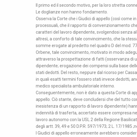
Il primo ed il secondo motivo, per la loro stretta c
Le doglianze non hanno fondamento.
Osserva la Corte che i Giudici di appello (così come i
processuali, che il rapporto di convenzionamento che i
caratteri del lavoro dipendente, svolgendosi senza a
altresì, a conforto di tale convincimento, che la stess
somme erogate al predetto nel quadro D del mod. 770 (
Orbene, tale convincimento, motivato in modo adegua
attraverso la prospettazione di fatti (osservanza di un
dipendente; erogazione dei compensi sulla base dell
stati dedotti. Del resto, neppure dal ricorso per Cassaz
in quali esatti termini fossero stati invece dedotti
medico specialista ambulatoriale interno.
Conseguentemente, non è dato a questa Corte di appr
appello. Ciò stante, deve concludersi che del tutto cor
inesistenza di un rapporto di lavoro dipendente) hanno 
indennità di trasferta, accertato essere compresa ne
lavoro autonomo con la USL 2 della Regione Basilicata
degli artt. 39, 49 e 50 D.P.R. 597/1973; 2 L. 17/1985
I Giudici di appello erroneamente avrebbero considerat