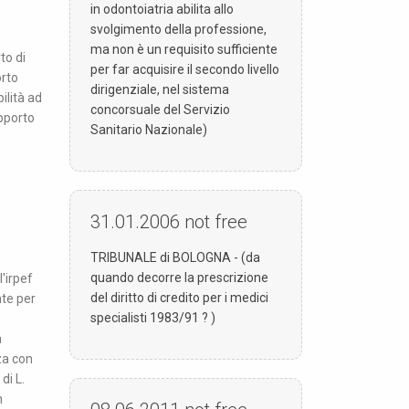
in odontoiatria abilita allo
svolgimento della professione,
ma non è un requisito sufficiente
to di
per far acquisire il secondo livello
orto
dirigenziale, nel sistema
ilità ad
concorsuale del Servizio
pporto
Sanitario Nazionale)
31.01.2006
not free
TRIBUNALE di BOLOGNA - (da
quando decorre la prescrizione
l'irpef
del diritto di credito per i medici
nte per
specialisti 1983/91 ? )
a
za con
di L.
n