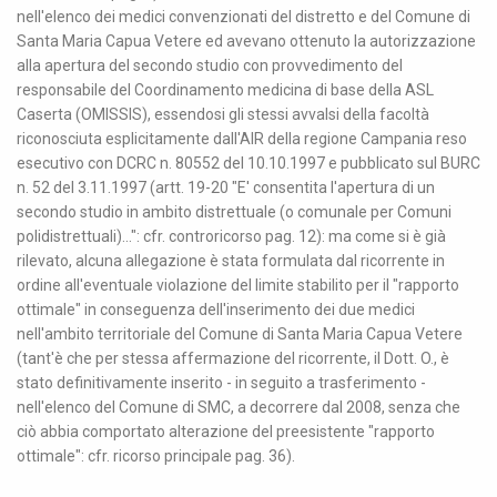
nell'elenco dei medici convenzionati del distretto e del Comune di
Santa Maria Capua Vetere ed avevano ottenuto la autorizzazione
alla apertura del secondo studio con provvedimento del
responsabile del Coordinamento medicina di base della ASL
Caserta (OMISSIS), essendosi gli stessi avvalsi della facoltà
riconosciuta esplicitamente dall'AIR della regione Campania reso
esecutivo con DCRC n. 80552 del 10.10.1997 e pubblicato sul BURC
n. 52 del 3.11.1997 (artt. 19-20 "E' consentita l'apertura di un
secondo studio in ambito distrettuale (o comunale per Comuni
polidistrettuali)...": cfr. controricorso pag. 12): ma come si è già
rilevato, alcuna allegazione è stata formulata dal ricorrente in
ordine all'eventuale violazione del limite stabilito per il "rapporto
ottimale" in conseguenza dell'inserimento dei due medici
nell'ambito territoriale del Comune di Santa Maria Capua Vetere
(tant'è che per stessa affermazione del ricorrente, il Dott. O., è
stato definitivamente inserito - in seguito a trasferimento -
nell'elenco del Comune di SMC, a decorrere dal 2008, senza che
ciò abbia comportato alterazione del preesistente "rapporto
ottimale": cfr. ricorso principale pag. 36).