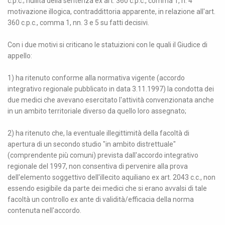
c.p.c.; nullità della sentenza ex art. 360 c.p.c., comma 1, n. 4
motivazione illogica, contraddittoria apparente, in relazione all'art.
360 c.p.c., comma 1, nn. 3 e 5 su fatti decisivi.
Con i due motivi si criticano le statuizioni con le quali il Giudice di
appello:
1) ha ritenuto conforme alla normativa vigente (accordo
integrativo regionale pubblicato in data 3.11.1997) la condotta dei
due medici che avevano esercitato l'attività convenzionata anche
in un ambito territoriale diverso da quello loro assegnato;
2) ha ritenuto che, la eventuale illegittimità della facoltà di
apertura di un secondo studio "in ambito distrettuale"
(comprendente più comuni) prevista dall'accordo integrativo
regionale del 1997, non consentiva di pervenire alla prova
dell'elemento soggettivo dell'illecito aquiliano ex art. 2043 c.c., non
essendo esigibile da parte dei medici che si erano avvalsi di tale
facoltà un controllo ex ante di validità/efficacia della norma
contenuta nell'accordo.