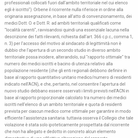
professionali collocati fuori dall'ambito territoriale nel cui elenco
egli è iscritto"). Orbene il ricorrente nulla riferisce in ordine alla
originaria assegnazione, in base all'atto di convenzionamento, dei
medici Dott. O. e Dott. R. ad ambiti territoriali qualificati come
"località carenti", ravvisandosi quindi una essenziale lacuna nella
descrizione dei fatti rilevanti, richiesta dall'art. 366 c.p.c., comma 1,
n. 3) per l'accesso del motivo al sindacato di legittimità non è
dubbio che l'apertura di un secondo studio in diverso ambito
territoriale possa incidere, alterandolo, sul "rapporto ottimale" tra
numero dei medici iscritti e bacino di utenza relativo alla
popolazione residente (che gli enti regionali debbono definire in
base al rapporto quantitativo unitario medico/numero di residenti
indicato nell'ACN), e che, pertanto, nel consentire l'apertura del
nuovo studio debbano essere osservati i limiti previsti nell'ACN in
base al rapporto proporzionale calcolato tra numero dei medici
iscritti nell'elenco di un ambito territoriale e quota di residenti
prevista per ciascun medico come ottimale per garantire in modo
efficiente l'assistenza sanitaria: tuttavia osserva il Collegio che tale
violazione è stata solo ipoteticamente prospettata dal ricorrente
che non ha allegato e dedotto in concreto alcun elemento