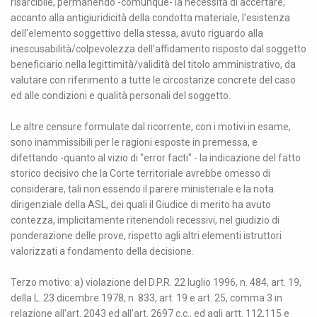
risarcibile, permanendo -comunque- la necessità di accertare,
accanto alla antigiuridicità della condotta materiale, l'esistenza
dell'elemento soggettivo della stessa, avuto riguardo alla
inescusabilità/colpevolezza dell'affidamento risposto dal soggetto
beneficiario nella legittimità/validità del titolo amministrativo, da
valutare con riferimento a tutte le circostanze concrete del caso
ed alle condizioni e qualità personali del soggetto.
Le altre censure formulate dal ricorrente, con i motivi in esame,
sono inammissibili per le ragioni esposte in premessa, e
difettando -quanto al vizio di "error facti" - la indicazione del fatto
storico decisivo che la Corte territoriale avrebbe omesso di
considerare, tali non essendo il parere ministeriale e la nota
dirigenziale della ASL, dei quali il Giudice di merito ha avuto
contezza, implicitamente ritenendoli recessivi, nel giudizio di
ponderazione delle prove, rispetto agli altri elementi istruttori
valorizzati a fondamento della decisione.
Terzo motivo: a) violazione del D.P.R. 22 luglio 1996, n. 484, art. 19,
della L. 23 dicembre 1978, n. 833, art. 19 e art. 25, comma 3 in
relazione all'art. 2043 ed all'art. 2697 c.c., ed agli artt. 112,115 e