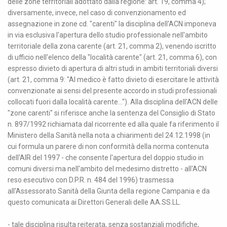
delle zone territoriali adottato dalla regione: art. 19, comma 4);
diversamente, invece, nel caso di convenzionamento ed
assegnazione in zone cd. "carenti" la disciplina dell'ACN imponeva
in via esclusiva l'apertura dello studio professionale nell'ambito
territoriale della zona carente (art. 21, comma 2), venendo iscritto
di ufficio nell'elenco della "località carente" (art. 21, comma 6), con
espresso divieto di apertura di altri studi in ambiti territoriali diversi
(art. 21, comma 9: "Al medico è fatto divieto di esercitare le attività
convenzionate ai sensi del presente accordo in studi professionali
collocati fuori dalla località carente..."). Alla disciplina dell'ACN delle
"zone carenti" si riferisce anche la sentenza del Consiglio di Stato
n. 897/1992 richiamata dal ricorrente ed alla quale fa riferimento il
Ministero della Sanità nella nota a chiarimenti del 24.12.1998 (in
cui formula un parere di non conformità della norma contenuta
dell'AIR del 1997 - che consente l'apertura del doppio studio in
comuni diversi ma nell'ambito del medesimo distretto - all'ACN
reso esecutivo con D.P.R. n. 484 del 1996) trasmessa
all'Assessorato Sanità della Giunta della regione Campania e da
questo comunicata ai Direttori Generali delle AA.SS.LL.
- tale disciplina risulta reiterata, senza sostanziali modifiche,