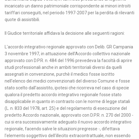
incaricato un danno patrimoniale corrispondente ai minori introiti
tariffari conseguiti, nel periodo 1997-2007 per la perdita di rilevanti
quote di assistibili.
Il Giudice territoriale affidava la decisione alle seguenti ragioni:
L'accordo integrativo regionale approvato con Delib. GR Campania
3 novembre 1997, in attuazione dell'Accordo collettivo nazionale
approvato con D.P.R. n. 484 del 1996 prevedeva la facoltà di aprire
studi professionali anche in ambiti territoriali diversi da quelli
assegnati in convenzione, purchè il medico fosse iscritto
nell'elenco dei medici convenzionati del diverso Comune e fosse
stato scelto dall'assistito, ipotesi che ricorreva nel caso di specie
qualora il predetto accordo integrativo regionale fosse stato
disapplicabile in quanto in contrasto con le norme di legge statali
(L. n. 833 del 1978, art. 25) e del regolamento di esecuzione del
predetto Accordo nazionale, approvato con D.P.R. n. 270 del 2000 -
cui si era successivamente adeguato il nuovo accordo integrativo
regionale, facendo salve le situazioni pregresse -, difettava
l'elemento soggettivo dell'illecito extracontrattuale, non essendo