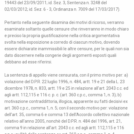
19443 del 23/09/2011; id. Sez. 3, Sentenza n. 3248 del
02/03/2012; id. Sez. 6 - 3, Ordinanza n. 7009 del 17/03/2017).
Pertanto nella seguente disamina dei motivi di ricorso, verranno
esaminate soltanto quelle censure che rinverranno in modo chiaro
e preciso la propria giustificazione nella critica argomentativa
svolta nella esposizione a corredo di ciascun motivo, dovendo
essere dichiarate inammissibili le altre censure, per le quali non sia
dato discernere nella congerie degli argomenti esposti quali
debbano ad esse riferirsi.
La sentenza di appello viene censurata, con il primo motivo per: a)
violazione del D.P.R. 22 luglio 1996, n. 484, artt. 19 e 21 della L. 23
dicembre 1978, n. 833, artt. 19 e 25 in relazione all'art. 2043 c.c. ed
agli artt. 112,115 e 116 c. p. c. (art. 360 c.p.c., comma 1, n. 3); b)
motivazione contraddittoria, illogica, apparente su fatti decisivi ex
art. 360 c.p.c., comma 1, n. 5; con il secondo motivo per: violazione
dell'art. 35, comma 6 e comma 13 dell'Accordo collettivo nazionale
relativo all'anno 2005, nonchè del D.P.R. n. 484 del 1996, art. 21,
comma 9 in relazione all'art. 2043 c.c. ed agli artt. 112,115 e 116