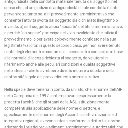
antigiuridicità della condotta materiale tenuta dal soggetto, nel
senso che ad un giudizio di antigiuridicità di tale condotta è dato
pervenire soltanto se: a) il provvedimento amministrativo che
consente l'attività svolta dal soggetto sia dichiarato illegittimo o
invalido; b) se il soggetto abbia "abusato" del titolo amministrativo,
o perchè "ab origine" partecipe del vizio invalidante che inficia il
provvedimento, o per avere colpevolmente confidato nella sua
legittimità/validità: in questo secondo caso, per non avere tenuto
conto degli elementi circostanziali - conosciuti o conoscibili in base
alla normale diligenza richiesta al soggetto, da valutarsi in
riferimento anche alle peculiari condizioni e qualità soggettive
dello stesso - che lo avrebbero dovuto indurre a dubitare della
conformità legale del provvedimento amministrativo.
Nella specie deve tenersi in conto, da un lato, che le norme dell'AIR
della Campania del 1997 contemplavano espressamente la
predetta facoltà; che gli organi della ASL istituzionalmente
competenti alla applicazione delle norme di settore, e
specificamente delle norme degli Accordi collettivi nazionali ed
integrativi regionali, avevano inteso conforme a diritto tali norme
adottando i relativi provvedimenti amministrativi autorizzativi; che