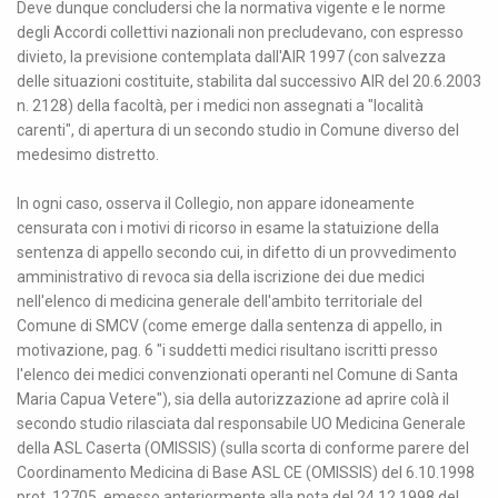
Deve dunque concludersi che la normativa vigente e le norme
degli Accordi collettivi nazionali non precludevano, con espresso
divieto, la previsione contemplata dall'AIR 1997 (con salvezza
delle situazioni costituite, stabilita dal successivo AIR del 20.6.2003
n. 2128) della facoltà, per i medici non assegnati a "località
carenti", di apertura di un secondo studio in Comune diverso del
medesimo distretto.
In ogni caso, osserva il Collegio, non appare idoneamente
censurata con i motivi di ricorso in esame la statuizione della
sentenza di appello secondo cui, in difetto di un provvedimento
amministrativo di revoca sia della iscrizione dei due medici
nell'elenco di medicina generale dell'ambito territoriale del
Comune di SMCV (come emerge dalla sentenza di appello, in
motivazione, pag. 6 "i suddetti medici risultano iscritti presso
l'elenco dei medici convenzionati operanti nel Comune di Santa
Maria Capua Vetere"), sia della autorizzazione ad aprire colà il
secondo studio rilasciata dal responsabile UO Medicina Generale
della ASL Caserta (OMISSIS) (sulla scorta di conforme parere del
Coordinamento Medicina di Base ASL CE (OMISSIS) del 6.10.1998
prot. 12705, emesso anteriormente alla nota del 24.12.1998 del