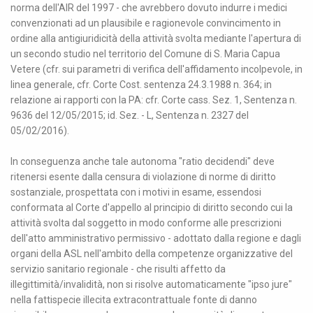
norma dell'AIR del 1997 - che avrebbero dovuto indurre i medici
convenzionati ad un plausibile e ragionevole convincimento in
ordine alla antigiuridicità della attività svolta mediante l'apertura di
un secondo studio nel territorio del Comune di S. Maria Capua
Vetere (cfr. sui parametri di verifica dell'affidamento incolpevole, in
linea generale, cfr. Corte Cost. sentenza 24.3.1988 n. 364; in
relazione ai rapporti con la PA: cfr. Corte cass. Sez. 1, Sentenza n.
9636 del 12/05/2015; id. Sez. - L, Sentenza n. 2327 del
05/02/2016).
In conseguenza anche tale autonoma "ratio decidendi" deve
ritenersi esente dalla censura di violazione di norme di diritto
sostanziale, prospettata con i motivi in esame, essendosi
conformata al Corte d'appello al principio di diritto secondo cui la
attività svolta dal soggetto in modo conforme alle prescrizioni
dell'atto amministrativo permissivo - adottato dalla regione e dagli
organi della ASL nell'ambito della competenze organizzative del
servizio sanitario regionale - che risulti affetto da
illegittimità/invalidità, non si risolve automaticamente "ipso jure"
nella fattispecie illecita extracontrattuale fonte di danno