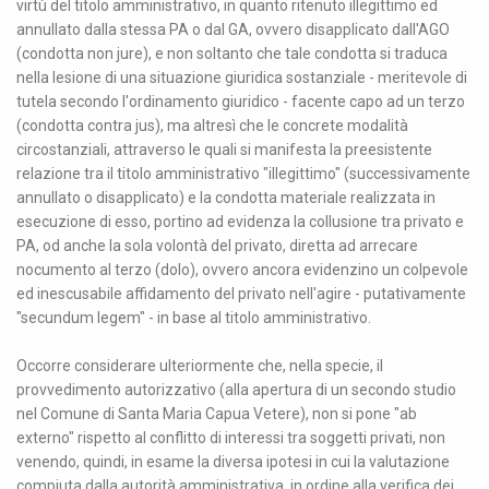
virtù del titolo amministrativo, in quanto ritenuto illegittimo ed
annullato dalla stessa PA o dal GA, ovvero disapplicato dall'AGO
(condotta non jure), e non soltanto che tale condotta si traduca
nella lesione di una situazione giuridica sostanziale - meritevole di
tutela secondo l'ordinamento giuridico - facente capo ad un terzo
(condotta contra jus), ma altresì che le concrete modalità
circostanziali, attraverso le quali si manifesta la preesistente
relazione tra il titolo amministrativo "illegittimo" (successivamente
annullato o disapplicato) e la condotta materiale realizzata in
esecuzione di esso, portino ad evidenza la collusione tra privato e
PA, od anche la sola volontà del privato, diretta ad arrecare
nocumento al terzo (dolo), ovvero ancora evidenzino un colpevole
ed inescusabile affidamento del privato nell'agire - putativamente
"secundum legem" - in base al titolo amministrativo.
Occorre considerare ulteriormente che, nella specie, il
provvedimento autorizzativo (alla apertura di un secondo studio
nel Comune di Santa Maria Capua Vetere), non si pone "ab
externo" rispetto al conflitto di interessi tra soggetti privati, non
venendo, quindi, in esame la diversa ipotesi in cui la valutazione
compiuta dalla autorità amministrativa, in ordine alla verifica dei