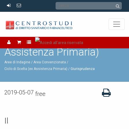
Ciclo di Scelta (ex
Assistenza Primaria)
Aree di Indagine /
Area Convenzionata /
Ciclo di Scelta (ex Assistenza Primaria)
Giurisprudenza
2019-05-07
free
Il