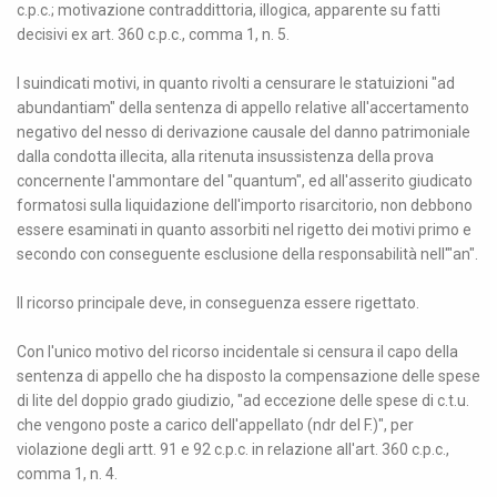
c.p.c.; motivazione contraddittoria, illogica, apparente su fatti
decisivi ex art. 360 c.p.c., comma 1, n. 5.
I suindicati motivi, in quanto rivolti a censurare le statuizioni "ad
abundantiam" della sentenza di appello relative all'accertamento
negativo del nesso di derivazione causale del danno patrimoniale
dalla condotta illecita, alla ritenuta insussistenza della prova
concernente l'ammontare del "quantum", ed all'asserito giudicato
formatosi sulla liquidazione dell'importo risarcitorio, non debbono
essere esaminati in quanto assorbiti nel rigetto dei motivi primo e
secondo con conseguente esclusione della responsabilità nell'"an".
Il ricorso principale deve, in conseguenza essere rigettato.
Con l'unico motivo del ricorso incidentale si censura il capo della
sentenza di appello che ha disposto la compensazione delle spese
di lite del doppio grado giudizio, "ad eccezione delle spese di c.t.u.
che vengono poste a carico dell'appellato (ndr del F.)", per
violazione degli artt. 91 e 92 c.p.c. in relazione all'art. 360 c.p.c.,
comma 1, n. 4.