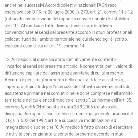
anche nei successivi Accordi collettivi nazionali: I'ACN reso
esecutivo con D.P.R. n. 28 luglio 2000, n. 270, art. 21, commi 11 e 12
(rubricato instaurazione del rapporto convenzionale) ha stabilito
che "11. Al medico è fatto divieto di esercitare le attività
convenzionate ai sensi del presente accordo in studi professionali
collocati fuori dall'ambito territoriale nel cui elenco egli è iscritto,
escluso il caso di cui all'art. 19, comma 14.
12. Al medico, al quale sia stato definitivamente conferito
l'incarico ai sensi del presente articolo, è consentita, per il valore di
diffusione capillare dell'assistenza sanitaria di cui al presente
Accordo e per il miglioramento della qualità di tale assistenza,
l'apertura di più studi per l'esercizio dell'attività convenzionata di
assistenza primaria nei comuni o nelle zone comprese nell'ambito
territoriale nel cui elenco il medico è iscritto.". La norma dell'art. 35,
comma 6, dell'ACN stipulato in data 28.9.2005 (relativo alla
disciplina dei rapporti con i medici di medicina generale ai sensi del
D.Lgs. n. 502 del 1992, art. 8 e successive modificazioni ed
integrazioni) dispone che "6. Al medico è fatto divieto di esercitare
le attività convenzionate ai sensi del presente accordo in studi