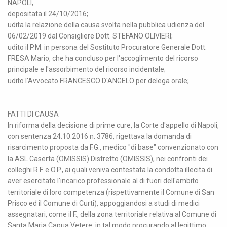
NAPOLI,
depositata il 24/10/2016;
udita la relazione della causa svolta nella pubblica udienza del
06/02/2019 dal Consigliere Dott. STEFANO OLIVIERI;
udito il P.M. in persona del Sostituto Procuratore Generale Dott.
FRESA Mario, che ha concluso per l'accoglimento del ricorso
principale e l'assorbimento del ricorso incidentale;
udito l'Avvocato FRANCESCO D'ANGELO per delega orale;
FATTI DI CAUSA
In riforma della decisione di prime cure, la Corte d'appello di Napoli,
con sentenza 24.10.2016 n. 3786, rigettava la domanda di
risarcimento proposta da F.G., medico "di base" convenzionato con
la ASL Caserta (OMISSIS) Distretto (OMISSIS), nei confronti dei
colleghi R.F. e O.P., ai quali veniva contestata la condotta illecita di
aver esercitato l'incarico professionale al di fuori dell'ambito
territoriale di loro competenza (rispettivamente il Comune di San
Prisco ed il Comune di Curti), appoggiandosi a studi di medici
assegnatari, come il F., della zona territoriale relativa al Comune di
Santa Maria Capua Vetere, in tal modo procurando al legittimo