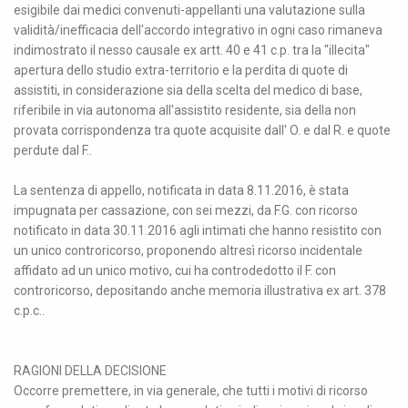
esigibile dai medici convenuti-appellanti una valutazione sulla
validità/inefficacia dell'accordo integrativo in ogni caso rimaneva
indimostrato il nesso causale ex artt. 40 e 41 c.p. tra la "illecita"
apertura dello studio extra-territorio e la perdita di quote di
assistiti, in considerazione sia della scelta del medico di base,
riferibile in via autonoma all'assistito residente, sia della non
provata corrispondenza tra quote acquisite dall' O. e dal R. e quote
perdute dal F..
La sentenza di appello, notificata in data 8.11.2016, è stata
impugnata per cassazione, con sei mezzi, da F.G. con ricorso
notificato in data 30.11.2016 agli intimati che hanno resistito con
un unico controricorso, proponendo altresì ricorso incidentale
affidato ad un unico motivo, cui ha controdedotto il F. con
controricorso, depositando anche memoria illustrativa ex art. 378
c.p.c..
RAGIONI DELLA DECISIONE
Occorre premettere, in via generale, che tutti i motivi di ricorso