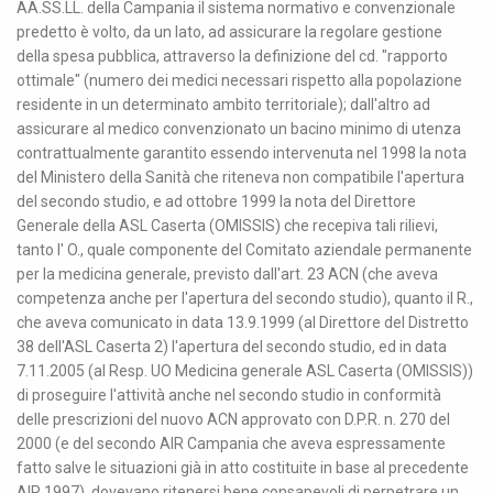
AA.SS.LL. della Campania il sistema normativo e convenzionale
predetto è volto, da un lato, ad assicurare la regolare gestione
della spesa pubblica, attraverso la definizione del cd. "rapporto
ottimale" (numero dei medici necessari rispetto alla popolazione
residente in un determinato ambito territoriale); dall'altro ad
assicurare al medico convenzionato un bacino minimo di utenza
contrattualmente garantito essendo intervenuta nel 1998 la nota
del Ministero della Sanità che riteneva non compatibile l'apertura
del secondo studio, e ad ottobre 1999 la nota del Direttore
Generale della ASL Caserta (OMISSIS) che recepiva tali rilievi,
tanto l' O., quale componente del Comitato aziendale permanente
per la medicina generale, previsto dall'art. 23 ACN (che aveva
competenza anche per l'apertura del secondo studio), quanto il R.,
che aveva comunicato in data 13.9.1999 (al Direttore del Distretto
38 dell'ASL Caserta 2) l'apertura del secondo studio, ed in data
7.11.2005 (al Resp. UO Medicina generale ASL Caserta (OMISSIS))
di proseguire l'attività anche nel secondo studio in conformità
delle prescrizioni del nuovo ACN approvato con D.P.R. n. 270 del
2000 (e del secondo AIR Campania che aveva espressamente
fatto salve le situazioni già in atto costituite in base al precedente
AIR 1997), dovevano ritenersi bene consapevoli di perpetrare un