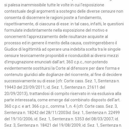
si palesa inammissibile tutte le volte in cui l'esposizione
contestuale degli argomenti a sostegno delle diverse censure non
consenta di discernere le ragioni poste a fondamento,
rispettivamente, di ciascuna di esse: in tal caso, infatti, le questioni
formulate indistintamente nella esposizione del motivo e
concernenti l'apprezzamento delle risultanze acquisite al
processo ed in genere il merito della causa, costringerebbero il
Giudice di legittimità ad operare una indebita scelta tra le singole
censure teoricamente proponibili e riconducibili ai diversi mezzi
d'impugnazione enunciati dall'art. 360 c.p.c., non potendo
evidentemente sostituirsi la Corte al difensore per dare forma e
contenuto giuridici alle doglianze del ricorrente, al fine di decidere
successivamente su di esse (cfr. Corte cass. Sez. 1, Sentenza n.
19443 del 23/09/2011; id. Sez. 1, Sentenza n. 21611 del
20/09/2013), trattandosi di compito riservato in via esclusiva alla
parte interessata, come emerge dal combinato disposto dell'art.
360 c.p.c. e art. 366 c.p.c., comma 1, n. 4 (cfr. Corte cass. Sez. 3,
Sentenza n. 18242 del 28/11/2003id. Sez. 1, Sentenza n. 22499
del 19/10/2006; id. Sez. 1, Sentenza n. 5353 del 08/03/2007; id.
Sez. 3, Sentenza n. 18421 del 19/08/2009; id. Sez. 1, Sentenza n.