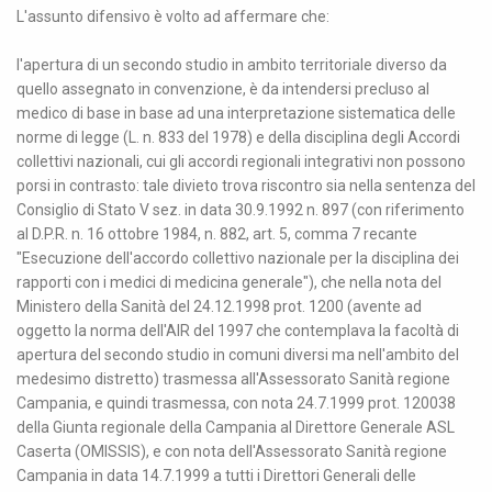
L'assunto difensivo è volto ad affermare che:
l'apertura di un secondo studio in ambito territoriale diverso da
quello assegnato in convenzione, è da intendersi precluso al
medico di base in base ad una interpretazione sistematica delle
norme di legge (L. n. 833 del 1978) e della disciplina degli Accordi
collettivi nazionali, cui gli accordi regionali integrativi non possono
porsi in contrasto: tale divieto trova riscontro sia nella sentenza del
Consiglio di Stato V sez. in data 30.9.1992 n. 897 (con riferimento
al D.P.R. n. 16 ottobre 1984, n. 882, art. 5, comma 7 recante
"Esecuzione dell'accordo collettivo nazionale per la disciplina dei
rapporti con i medici di medicina generale"), che nella nota del
Ministero della Sanità del 24.12.1998 prot. 1200 (avente ad
oggetto la norma dell'AIR del 1997 che contemplava la facoltà di
apertura del secondo studio in comuni diversi ma nell'ambito del
medesimo distretto) trasmessa all'Assessorato Sanità regione
Campania, e quindi trasmessa, con nota 24.7.1999 prot. 120038
della Giunta regionale della Campania al Direttore Generale ASL
Caserta (OMISSIS), e con nota dell'Assessorato Sanità regione
Campania in data 14.7.1999 a tutti i Direttori Generali delle