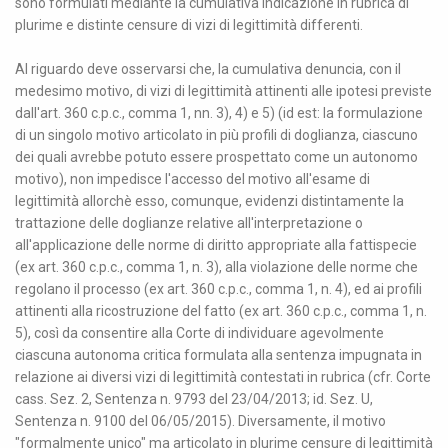
sono formulati mediante la cumulativa indicazione in rubrica di
plurime e distinte censure di vizi di legittimità differenti.
Al riguardo deve osservarsi che, la cumulativa denuncia, con il
medesimo motivo, di vizi di legittimità attinenti alle ipotesi previste
dall'art. 360 c.p.c., comma 1, nn. 3), 4) e 5) (id est: la formulazione
di un singolo motivo articolato in più profili di doglianza, ciascuno
dei quali avrebbe potuto essere prospettato come un autonomo
motivo), non impedisce l'accesso del motivo all'esame di
legittimità allorchè esso, comunque, evidenzi distintamente la
trattazione delle doglianze relative all'interpretazione o
all'applicazione delle norme di diritto appropriate alla fattispecie
(ex art. 360 c.p.c., comma 1, n. 3), alla violazione delle norme che
regolano il processo (ex art. 360 c.p.c., comma 1, n. 4), ed ai profili
attinenti alla ricostruzione del fatto (ex art. 360 c.p.c., comma 1, n.
5), così da consentire alla Corte di individuare agevolmente
ciascuna autonoma critica formulata alla sentenza impugnata in
relazione ai diversi vizi di legittimità contestati in rubrica (cfr. Corte
cass. Sez. 2, Sentenza n. 9793 del 23/04/2013; id. Sez. U,
Sentenza n. 9100 del 06/05/2015). Diversamente, il motivo
"formalmente unico" ma articolato in plurime censure di legittimità