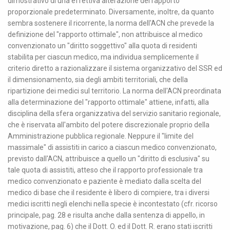
dimostrativo di una effettiva alterazione del rapporto
proporzionale predeterminato. Diversamente, inoltre, da quanto
sembra sostenere il ricorrente, la norma dell'ACN che prevede la
definizione del "rapporto ottimale", non attribuisce al medico
convenzionato un "diritto soggettivo" alla quota di residenti
stabilita per ciascun medico, ma individua semplicemente il
criterio diretto a razionalizzare il sistema organizzativo del SSR ed
il dimensionamento, sia degli ambiti territoriali, che della
ripartizione dei medici sul territorio. La norma dell'ACN preordinata
alla determinazione del "rapporto ottimale" attiene, infatti, alla
disciplina della sfera organizzativa del servizio sanitario regionale,
che è riservata all'ambito del potere discrezionale proprio della
Amministrazione pubblica regionale. Neppure il "limite del
massimale" di assistiti in carico a ciascun medico convenzionato,
previsto dall'ACN, attribuisce a quello un "diritto di esclusiva" su
tale quota di assistiti, atteso che il rapporto professionale tra
medico convenzionato e paziente è mediato dalla scelta del
medico di base che il residente è libero di compiere, tra i diversi
medici iscritti negli elenchi nella specie è incontestato (cfr. ricorso
principale, pag. 28 e risulta anche dalla sentenza di appello, in
motivazione, pag. 6) che il Dott. O. ed il Dott. R. erano stati iscritti