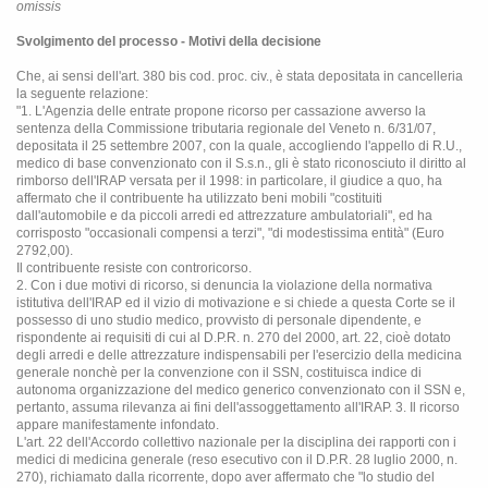
omissis
Svolgimento del processo - Motivi della decisione
Che, ai sensi dell'art. 380 bis cod. proc. civ., è stata depositata in cancelleria
la seguente relazione:
"1. L'Agenzia delle entrate propone ricorso per cassazione avverso la
sentenza della Commissione tributaria regionale del Veneto n. 6/31/07,
depositata il 25 settembre 2007, con la quale, accogliendo l'appello di R.U.,
medico di base convenzionato con il S.s.n., gli è stato riconosciuto il diritto al
rimborso dell'IRAP versata per il 1998: in particolare, il giudice a quo, ha
affermato che il contribuente ha utilizzato beni mobili "costituiti
dall'automobile e da piccoli arredi ed attrezzature ambulatoriali", ed ha
corrisposto "occasionali compensi a terzi", "di modestissima entità" (Euro
2792,00).
Il contribuente resiste con controricorso.
2. Con i due motivi di ricorso, si denuncia la violazione della normativa
istitutiva dell'IRAP ed il vizio di motivazione e si chiede a questa Corte se il
possesso di uno studio medico, provvisto di personale dipendente, e
rispondente ai requisiti di cui al D.P.R. n. 270 del 2000, art. 22, cioè dotato
degli arredi e delle attrezzature indispensabili per l'esercizio della medicina
generale nonchè per la convenzione con il SSN, costituisca indice di
autonoma organizzazione del medico generico convenzionato con il SSN e,
pertanto, assuma rilevanza ai fini dell'assoggettamento all'IRAP. 3. Il ricorso
appare manifestamente infondato.
L'art. 22 dell'Accordo collettivo nazionale per la disciplina dei rapporti con i
medici di medicina generale (reso esecutivo con il D.P.R. 28 luglio 2000, n.
270), richiamato dalla ricorrente, dopo aver affermato che "lo studio del