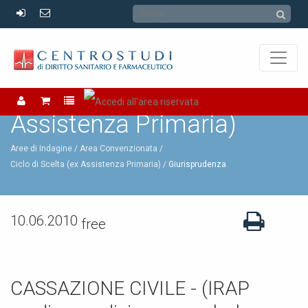
Ciclo di Scelta (ex
Assistenza Primaria)
Aree di Indagine /
Area Convenzionata /
Ciclo di Scelta (ex Assistenza Primaria)
Giurisprudenza
10.06.2010
free
CASSAZIONE CIVILE - (IRAP