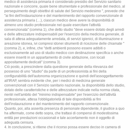
medico di assistenza primaria è considerato presidio del Servizio sanitario
nazionale e concorre, quale bene strumentale e professionale del medico, al
perseguimento degli obiettivi di salute del Servizio medesimo ", prevede che
"ai fini dell'instaurazione e del mantenimento del rapporto convenzionale di
assistenza primaria (....), ciascun medico deve avere la disponibilità di
almeno uno studio professionale nel quale esercitare l'attività
convenzionata" (comma 1), che detto studio "deve essere dotato degli arredi
e delle attrezzature indispensabili per l'esercizio della medicina generale, di
sala di attesa adeguatamente arredata, di servizi igienici, di illuminazione e
areazione idonea, ivi compresi idonei strumenti di ricezione delle chiamate "
(comma 2), e, infine, che "detti ambienti possono essere adibiti o
esclusivamente ad uso di studio medico con destinazione specifica o anche
essere inseriti in un appartamento di civile abitazione, con locali
appositamente dedicati" (comma 3).
Ciò posto, a prescindere dalla questione generale della rilevanza del
possesso di uno "studio" da parte di un professionista ai fini della
configurabilità dell'autonoma organizzazione e quindi dell'assoggettamento
all'IRAP, sembra evidente che, per i medici di medicina generale
convenzionati con il Servizio sanitario nazionale, la disponibilità dello studio,
dotato delle caratteristiche e delle attrezzature indicate nella norma citata,
rientri nell'ambito del "minimo indispensabile" per l'esercizio dell'attività
professionale, attesa l'obbligatorietà di tale disponibilità ai fini
dell'instaurazione e del mantenimento del rapporto convenzionale.
Quanto, poi, alla asserita presenza di personale dipendente, il giudice a quo
ha affermato, come detto sopra, che trattasi di compensi di modestissima
entità per prestazioni occasionali e tale accertamento non è oggetto di
adeguata censura.
4. In conclusione, si ritiene che il ricorso possa essere deciso in camera di