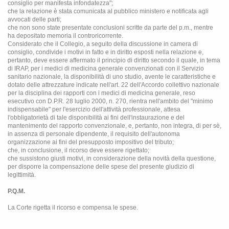
consiglio per manifesta infondatezza";
che la relazione è stata comunicata al pubblico ministero e notificata agli
avvocati delle parti;
che non sono state presentate conclusioni scritte da parte del p.m., mentre
ha depositato memoria il controricorrente.
Considerato che il Collegio, a seguito della discussione in camera di
consiglio, condivide i motivi in fatto e in diritto esposti nella relazione e,
pertanto, deve essere affermato il principio di diritto secondo il quale, in tema
di IRAP, per i medici di medicina generale convenzionati con il Servizio
sanitario nazionale, la disponibilità di uno studio, avente le caratteristiche e
dotato delle attrezzature indicate nell'art. 22 dell'Accordo collettivo nazionale
per la disciplina dei rapporti con i medici di medicina generale, reso
esecutivo con D.P.R. 28 luglio 2000, n. 270, rientra nell'ambito del "minimo
indispensabile" per l'esercizio dell'attività professionale, attesa
l'obbligatorietà di tale disponibilità ai fini dell'instaurazione e del
mantenimento del rapporto convenzionale, e, pertanto, non integra, di per sè,
in assenza di personale dipendente, il requisito dell'autonoma
organizzazione ai fini del presupposto impositivo del tributo;
che, in conclusione, il ricorso deve essere rigettato;
che sussistono giusti motivi, in considerazione della novità della questione,
per disporre la compensazione delle spese del presente giudizio di
legittimità.
P.Q.M.
La Corte rigetta il ricorso e compensa le spese.