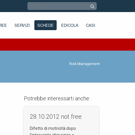
REE
SERVIZI
SCHEDE
EDICOLA
CASI
Risk Management
Potrebbe interessarti anche:
28.10.2012
not free
Difetto di motricità dopo
l'intervento chirurgico e