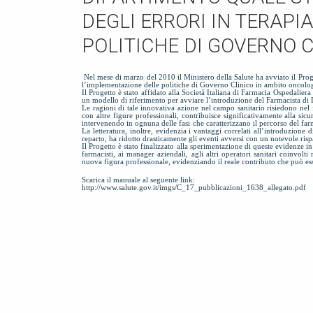
DEGLI ERRORI IN TERAPI
POLITICHE DI GOVERNO 
Nel mese di marzo del 2010 il Ministero della Salute ha avviato il Prog
l’implementazione delle politiche di Governo Clinico in ambito oncolo
Il Progetto è stato affidato alla Società Italiana di Farmacia Ospedalie
un modello di riferimento per avviare l’introduzione del Farmacista di D
Le ragioni di tale innovativa azione nel campo sanitario risiedono nel 
con altre figure professionali, contribuisce significativamente alla sicu
intervenendo in ognuna delle fasi che caratterizzano il percorso del fa
La letteratura, inoltre, evidenzia i vantaggi correlati all’introduzione 
reparto, ha ridotto drasticamente gli eventi avversi con un notevole risp
Il Progetto è stato finalizzato alla sperimentazione di queste evidenze 
farmacisti, ai manager aziendali, agli altri operatori sanitari coinvolti
nuova figura professionale, evidenziando il reale contributo che può esse
Scarica il manuale al seguente link:
http://www.salute.gov.it/imgs/C_17_pubblicazioni_1638_allegato.pdf