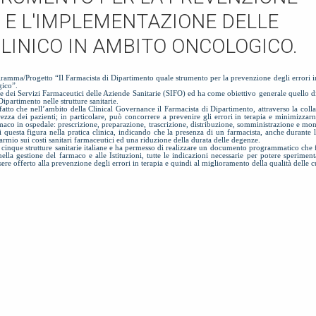
A E L'IMPLEMENTAZIONE DELLE
CLINICO IN AMBITO ONCOLOGICO.
ramma/Progetto “Il Farmacista di Dipartimento quale strumento per la prevenzione degli errori in
gico”.
ra e dei Servizi Farmaceutici delle Aziende Sanitarie (SIFO) ed ha come obiettivo generale quello 
ipartimento nelle strutture sanitarie.
fatto che nell’ambito della Clinical Governance il Farmacista di Dipartimento, attraverso la coll
rezza dei pazienti; in particolare, può concorrere a prevenire gli errori in terapia e minimizzarne
rmaco in ospedale: prescrizione, preparazione, trascrizione, distribuzione, somministrazione e mon
di questa figura nella pratica clinica, indicando che la presenza di un farmacista, anche durante l
armio sui costi sanitari farmaceutici ed una riduzione della durata delle degenze.
in cinque strutture sanitarie italiane e ha permesso di realizzare un documento programmatico che 
 nella gestione del farmaco e alle Istituzioni, tutte le indicazioni necessarie per potere sperimen
re offerto alla prevenzione degli errori in terapia e quindi al miglioramento della qualità delle c