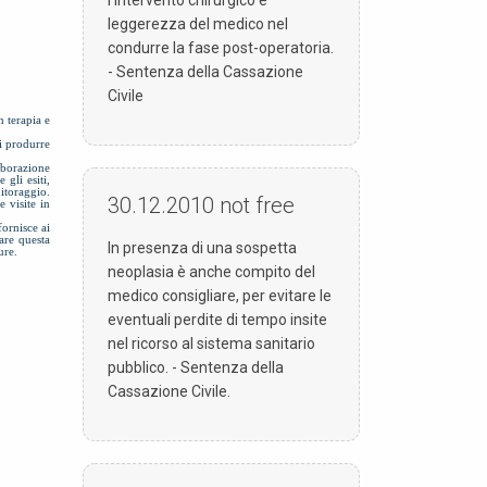
leggerezza del medico nel
condurre la fase post-operatoria.
- Sentenza della Cassazione
Civile
 terapia e
di produrre
aborazione
 gli esiti,
itoraggio.
30.12.2010
not free
e visite in
fornisce ai
tare questa
In presenza di una sospetta
ure.
neoplasia è anche compito del
medico consigliare, per evitare le
eventuali perdite di tempo insite
nel ricorso al sistema sanitario
pubblico. - Sentenza della
Cassazione Civile.