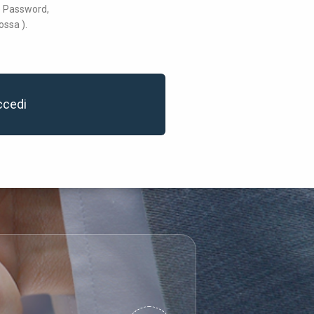
 e Password,
ossa ).
ccedi