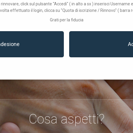
 rinnovare, click sul pulsante "Accedi" ( in alto a sx ) inserisci Username
volta effettuato il login, clicca su "Quota di iscrizione / Rinnovo" ( barra r
Grati per la fiducia
adesione
A
Cosa aspetti?