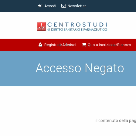
Accedi
Newsletter
Registrati/Aderisci
Quota iscrizione/Rinnovo
Accesso Negato
il contenuto della pag