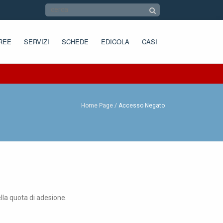
REE
SERVIZI
SCHEDE
EDICOLA
CASI
Home Page
Accesso Negato
ella quota di adesione.