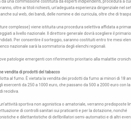
ta da una commissione costituita da esperti indipendenti, procedura a cui
o, oltre ai titoli richiesti, un'adeguata esperienza dirigenziale nel se
anche sul web, dei bandi, delle nomine e dei curricula, oltre che di tras
rutture complesse) viene istituita una procedura selettiva affidata a primar
ggiati a livello nazionale. Il direttore generale dovrà scegliere il primario
idati. Per consentire il sorteggio, saranno costituiti entro tre mesi elen
' elenco nazionale sarà la sommatoria degli elenchi regionali.
ve patologie emergenti con riferimento prioritario alla malattie croniche
ione vendita di prodotti del tabacco
 lotta al fumo. È vietata la vendita dei prodotti da fumo ai minori di 18 an
er gli esercenti da 250 a 1000 euro, che passano da 500 a 2000 euro con la
i recidiva.
 un'attività sportiva non agonistica o amatoriale, verranno predisposte li
ttuazione di controlli sanitari sui praticanti e per la dotazione, nonché
nistiche e dilettantistiche di defibrillatori semi-automatici e di altri even