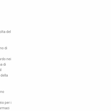
olta del
mo di
ardo nei
a di
l
 della
ano
io per i
farmaci