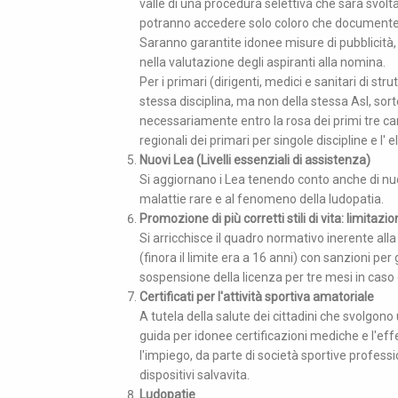
valle di una procedura selettiva che sarà svol
potranno accedere solo coloro che documenterann
Saranno garantite idonee misure di pubblicità, 
nella valutazione degli aspiranti alla nomina.
Per i primari (dirigenti, medici e sanitari di st
stessa disciplina, ma non della stessa Asl, sorte
necessariamente entro la rosa dei primi tre cand
regionali dei primari per singole discipline e l
Nuovi Lea (Livelli essenziali di assistenza)
Si aggiornano i Lea tenendo conto anche di nuo
malattie rare e al fenomeno della ludopatia.
Promozione di più corretti stili di vita: limitaz
Si arricchisce il quadro normativo inerente alla
(finora il limite era a 16 anni) con sanzioni p
sospensione della licenza per tre mesi in caso d
Certificati per l'attività sportiva amatoriale
A tutela della salute dei cittadini che svolgono
guida per idonee certificazioni mediche e l'effe
l'impiego, da parte di società sportive professio
dispositivi salvavita.
Ludopatie