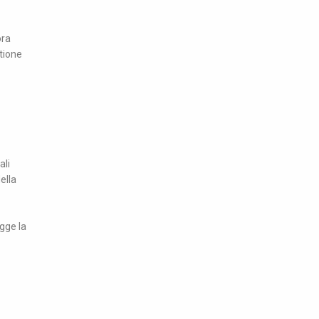
ora
stione
ali
ella
egge la