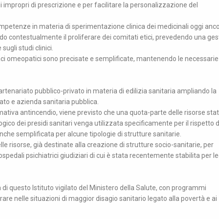
impropri di prescrizione e per facilitare la personalizzazione del
ompetenze in materia di sperimentazione clinica dei medicinali oggi anc
itando contestualmente il proliferare dei comitati etici, prevedendo una ge
gli studi clinici.
maci omeopatici sono precisate e semplificate, mantenendo le necessarie
tenariato pubblico-privato in materia di edilizia sanitaria ampliando la
ivato e azienda sanitaria pubblica.
tiva antincendio, viene previsto che una quota-parte delle risorse stat
ico dei presidi sanitari venga utilizzata specificamente per il rispetto d
che semplificata per alcune tipologie di strutture sanitarie.
elle risorse, già destinate alla creazione di strutture socio-sanitarie, per
ospedali psichiatrici giudiziari di cui è stata recentemente stabilita per l
 di questo Istituto vigilato del Ministero della Salute, con programmi
are nelle situazioni di maggior disagio sanitario legato alla povertà e ai