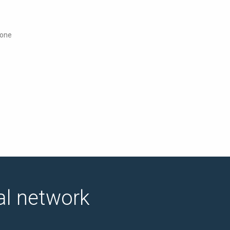
ione
ial network