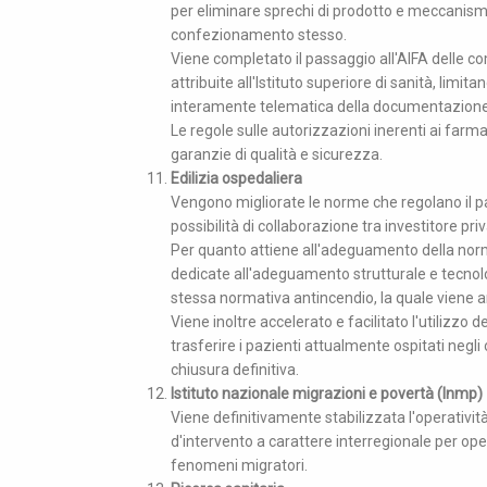
per eliminare sprechi di prodotto e meccanismi 
confezionamento stesso.
Viene completato il passaggio all'AIFA delle c
attribuite all'Istituto superiore di sanità, lim
interamente telematica della documentazione su
Le regole sulle autorizzazioni inerenti ai far
garanzie di qualità e sicurezza.
Edilizia ospedaliera
Vengono migliorate le norme che regolano il par
possibilità di collaborazione tra investitore pr
Per quanto attiene all'adeguamento della norma
dedicate all'adeguamento strutturale e tecnolog
stessa normativa antincendio, la quale viene an
Viene inoltre accelerato e facilitato l'utilizzo d
trasferire i pazienti attualmente ospitati negli 
chiusura definitiva.
Istituto nazionale migrazioni e povertà (Inmp)
Viene definitivamente stabilizzata l'operatività
d'intervento a carattere interregionale per oper
fenomeni migratori.