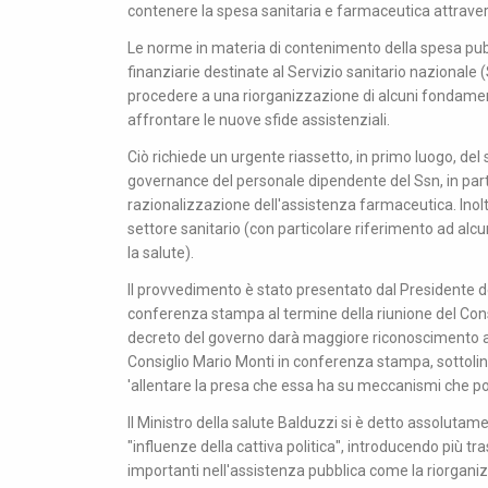
contenere la spesa sanitaria e farmaceutica attraver
Le norme in materia di contenimento della spesa pubb
finanziarie destinate al Servizio sanitario nazionale 
procedere a una riorganizzazione di alcuni fondamenta
affrontare le nuove sfide assistenziali.
Ciò richiede un urgente riassetto, in primo luogo, del s
governance del personale dipendente del Ssn, in part
razionalizzazione dell'assistenza farmaceutica. Inol
settore sanitario (con particolare riferimento ad alcune
la salute).
Il provvedimento è stato presentato dal Presidente de
conferenza stampa al termine della riunione del Consigli
decreto del governo darà maggiore riconoscimento al 
Consiglio Mario Monti in conferenza stampa, sottoline
'allentare la presa che essa ha su meccanismi che pol
Il Ministro della salute Balduzzi si è detto assoluta
"influenze della cattiva politica", introducendo più 
importanti nell'assistenza pubblica come la riorganizz