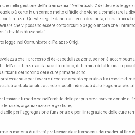
nche nella gestione dell’intramoenia: "Nell'articolo 2 del decreto legge si
regole più certe in un campo molto difficile che viene a completare la dis
n conferenza - Queste regole danno un senso di serietà, di una tracciabili
evitare che vi possano essere cortocircuiti o peggio ancora che l'intram
l'attività istituzionale".
reto legge, nel Comunicato di Palazzo Chigi.
apevolezza che il processo di de-ospedalizzazione, se non è accompagna
ell'assistenza sanitaria sul territorio, determina di fatto una impossib
qualificanti del riordino delle cure primarie sono:
rofessionale per favorire il coordinamento operativo tra i medici di me
specialisti ambulatoriali, secondo modelli individuati dalle Regioni anche al 
professionisti medicine nell'ambito della propria area convenzionale al fi
ssistenziale, organizzazione e gestione;
ciabile per l'aggregazione funzionale e per l'integrazione delle cure terri
rme in materia di attività professionale intramoenia dei medici, al fine d