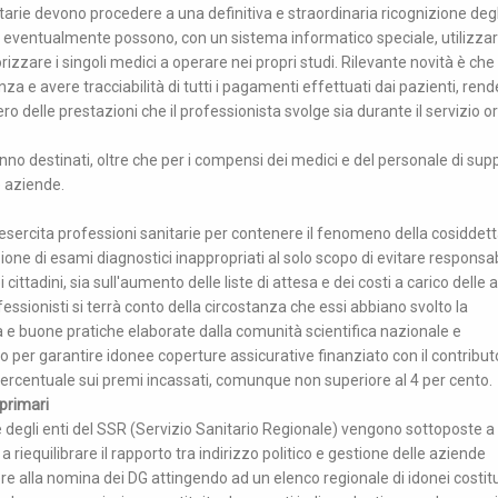
tarie devono procedere a una definitiva e straordinaria ricognizione degl
i ed eventualmente possono, con un sistema informatico speciale, utilizza
izzare i singoli medici a operare nei propri studi. Rilevante novità è che
nza e avere tracciabilità di tutti i pagamenti effettuati dai pazienti, ren
o delle prestazioni che il professionista svolge sia durante il servizio or
anno destinati, oltre che per i compensi dei medici e del personale di sup
e aziende.
i esercita professioni sanitarie per contenere il fenomeno della cosiddet
one di esami diagnostici inappropriati al solo scopo di evitare responsab
 cittadini, sia sull'aumento delle liste di attesa e dei costi a carico delle
fessionisti si terrà conto della circostanza che essi abbiano svolto la
 e buone pratiche elaborate dalla comunità scientifica nazionale e
do per garantire idonee coperture assicurative finanziato con il contribut
 percentuale sui premi incassati, comunque non superiore al 4 per cento.
 primari
 e degli enti del SSR (Servizio Sanitario Regionale) vengono sottoposte a
 a riequilibrare il rapporto tra indirizzo politico e gestione delle aziende
re alla nomina dei DG attingendo ad un elenco regionale di idonei costitu