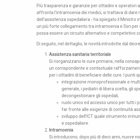
Più trasparenza e garanzie per cittadini e operatori a
affronta l'intramoenia dei medici, si trattava di dare 
dell'assistenza ospedaliera - ha spiegato il Ministro i
un più forte collegamento tra intramoenia e Ssn per 
possa essere un circuito alternativo e competetivo con 
Di seguito, nel dettaglio, le novità introdotte dal dec
Assistenza sanitaria territoriale
Si riorganizzano le cure primarie, nella cons
un corrispondente e contestuale rafforzamento d
per i cittadini di beneficiare delle cure. I punti 
integrazione monoprofessionale e multip
generale, i pediatri di libera scelta, gli 
decongestionare gli ospedali;
ruolo unico ed accesso unico per tutti i 
far fronte alle esigenze di continuità a
sviluppo dell'ICT quale strumento irrinun
e ospedaliere.
Intramoenia
Si introducono, dopo più di dieci anni, nuove no