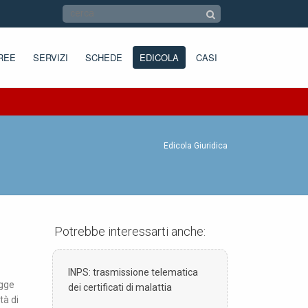
REE
SERVIZI
SCHEDE
EDICOLA
CASI
Edicola Giuridica
Potrebbe interessarti anche:
INPS: trasmissione telematica
egge
dei certificati di malattia
tà di