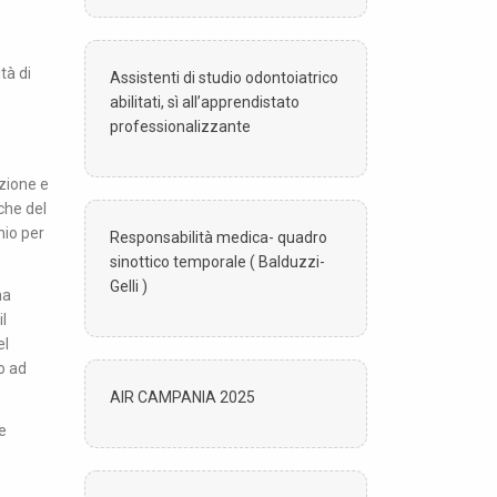
tà di
Assistenti di studio odontoiatrico
abilitati, sì all’apprendistato
professionalizzante
zione e
che del
hio per
Responsabilità medica- quadro
sinottico temporale ( Balduzzi-
Gelli )
na
il
el
o ad
AIR CAMPANIA 2025
e
.