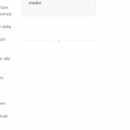
medici.
ttore.
parenza
i della
chi
, alle
ni
nee
tuali