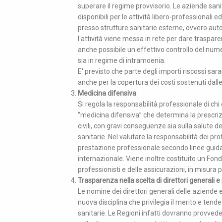
superare il regime provvisorio. Le aziende sani
disponibili per le attività libero-professional
presso strutture sanitarie esterne, ovvero autor
l'attività viene messa in rete per dare traspare
anche possibile un effettivo controllo del numer
sia in regime di intramoenia.
E' previsto che parte degli importi riscossi sar
anche per la copertura dei costi sostenuti dall
Medicina difensiva
Si regola la responsabilità professionale di ch
“medicina difensiva” che determina la prescrizi
civili, con gravi conseguenze sia sulla salute dei
sanitarie. Nel valutare la responsabilità dei pro
prestazione professionale secondo linee guida
internazionale. Viene inoltre costituito un Fon
professionisti e delle assicurazioni, in misura
Trasparenza nella scelta di direttori generali e
Le nomine dei direttori generali delle aziende
nuova disciplina che privilegia il merito e tende
sanitarie. Le Regioni infatti dovranno provvede