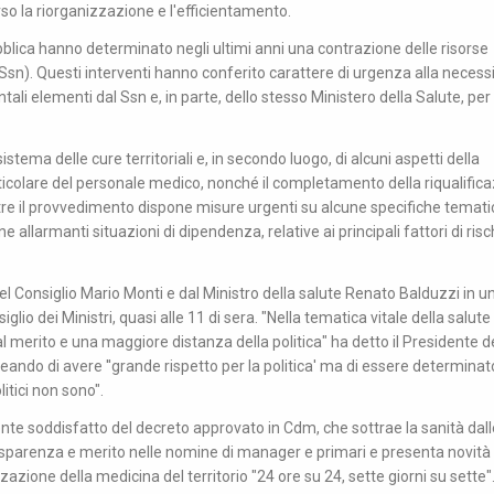
so la riorganizzazione e l'efficientamento.
lica hanno determinato negli ultimi anni una contrazione delle risorse
(Ssn). Questi interventi hanno conferito carattere di urgenza alla necessi
li elementi dal Ssn e, in parte, dello stesso Ministero della Salute, per
istema delle cure territoriali e, in secondo luogo, di alcuni aspetti della
icolare del personale medico, nonché il completamento della riqualifica
tre il provvedimento dispone misure urgenti su alcune specifiche temati
 allarmanti situazioni di dipendenza, relative ai principali fattori di risc
l Consiglio Mario Monti e dal Ministro della salute Renato Balduzzi in u
o dei Ministri, quasi alle 11 di sera. "Nella tematica vitale della salute 
merito e una maggiore distanza della politica" ha detto il Presidente d
ando di avere ''grande rispetto per la politica' ma di essere determinat
itici non sono".
mente soddisfatto del decreto approvato in Cdm, che sottrae la sanità dall
trasparenza e merito nelle nomine di manager e primari e presenta novità
azione della medicina del territorio "24 ore su 24, sette giorni su sette"