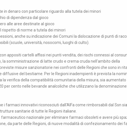
ite in denaro con particolare riguardo alla tutela dei minori
ischio di dipendenza dal gioco
vero alle aree destinate al gioco
il rispetto di norme a tutela dei minori
ssioni, anche su indicazione dei Comuni la dislocazione di punti di racc
ibili (scuole, università, nosocomi, luoghi di culto).
con appositi cartelli affissi nei punti vendita, dei rischi connessi al consu
re, la somministrazione di latte crudo e crema cruda nell'ambito della
 previste misure sanzionatorie nei confronti delle Regioni che sono in rit
e diffusive del bestiame. Per le Regioni inadempienti è prevista la nomin
a la verifica della compatibilità comunitaria della misura, sia aumentato i
l 20 per cento nelle bevande analcoliche che utilizzano la denominazione
e i farmaci innovativi riconosciuti dall'AIFa come rimborsabili dal Ssn si
tture sanitarie di tutte le Regioni italiane.
 farmaceutico nazionale per eliminare farmaci obsoleti e avere più spaz
one, da parte delle Regioni, di nuove modalità di confezionamento dei 