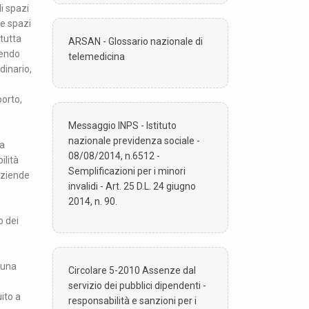
i spazi
re spazi
 tutta
ARSAN - Glossario nazionale di
dendo
telemedicina
dinario,
porto,
Messaggio INPS - Istituto
nazionale previdenza sociale -
ta
08/08/2014, n.6512 -
ilità
Semplificazioni per i minori
 aziende
invalidi - Art. 25 D.L. 24 giugno
2014, n. 90.
o dei
 una
Circolare 5-2010 Assenze dal
servizio dei pubblici dipendenti -
ito a
responsabilità e sanzioni per i