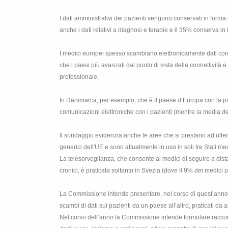
I dati amministrativi dei pazienti vengono conservati in forma 
anche i dati relativi a diagnosi e terapie e il 35% conserva in 
I medici europei spesso scambiano elettronicamente dati con 
che i paesi più avanzati dal punto di vista della connettività 
professionale.
In Danimarca, per esempio, che è il paese d’Europa con la più
comunicazioni elettroniche con i pazienti (mentre la media de
Il sondaggio evidenzia anche le aree che si prestano ad ulteri
generici dell'UE e sono attualmente in uso in soli tre Stati
La telesorveglianza, che consente ai medici di seguire a distan
cronici, è praticata soltanto in Svezia (dove il 9% dei medici p
La Commissione
intende presentare, nel corso di quest’anno,
scambi di dati sui pazienti da un paese all’altro, praticati d
Nel corso dell’anno
la Commissione
intende formulare raccoma