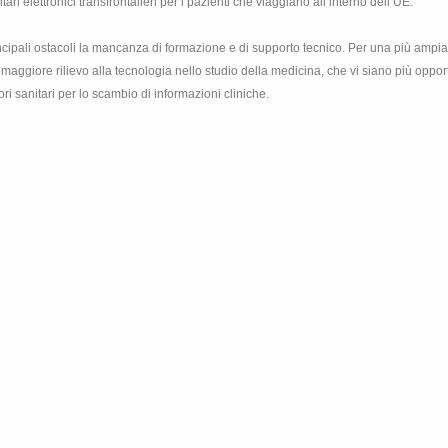
ari elettronici transfrontalieri per i pazienti che viaggiano all’interno dell’UE.
ncipali ostacoli la mancanza di formazione e di supporto tecnico. Per una più ampia
maggiore rilievo alla tecnologia nello studio della medicina, che vi siano più opport
ori sanitari per lo scambio di informazioni cliniche.