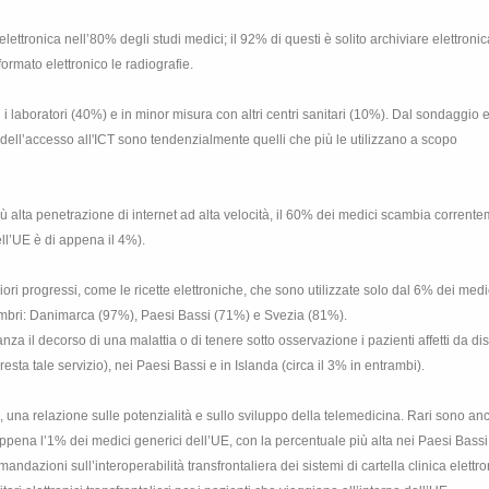
elettronica nell’80% degli studi medici; il 92% di questi è solito archiviare elettron
formato elettronico le radiografie.
i laboratori (40%) e in minor misura con altri centri sanitari (10%). Dal sondaggio
e dell’accesso all'ICT sono tendenzialmente quelli che più le utilizzano a scopo
 alta penetrazione di internet ad alta velocità, il 60% dei medici scambia corrent
ll’UE è di appena il 4%).
ori progressi, come le ricette elettroniche, che sono utilizzate solo dal 6% dei medi
 membri: Danimarca (97%), Paesi Bassi (71%) e Svezia (81%).
za il decorso di una malattia o di tenere sotto osservazione i pazienti affetti da dis
resta tale servizio), nei Paesi Bassi e in Islanda (circa il 3% in entrambi).
 una relazione sulle potenzialità e sullo sviluppo della telemedicina. Rari sono anc
a appena l’1% dei medici generici dell’UE, con la percentuale più alta nei Paesi Bassi
ndazioni sull’interoperabilità transfrontaliera dei sistemi di cartella clinica elettro