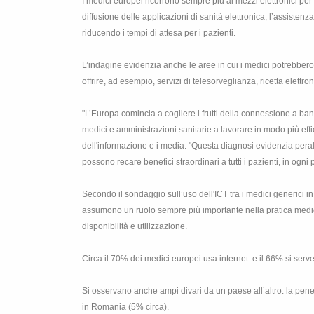
I medici europei ricorrono sempre più ai mezzi elettronici per a
diffusione delle applicazioni di sanità elettronica, l’assisten
riducendo i tempi di attesa per i pazienti.
L’indagine evidenzia anche le aree in cui i medici potrebbero
offrire, ad esempio, servizi di telesorveglianza, ricetta elettr
"L’Europa comincia a cogliere i frutti della connessione a ban
medici e amministrazioni sanitarie a lavorare in modo più ef
dell'informazione e i media. "Questa diagnosi evidenzia peralt
possono recare benefici straordinari a tutti i pazienti, in ogni
Secondo il sondaggio sull’uso dell'ICT tra i medici generici i
assumono un ruolo sempre più importante nella pratica medica.
disponibilità e utilizzazione.
Circa il 70% dei medici europei usa internet
e il 66% si serv
Si osservano anche ampi divari da un paese all’altro: la pen
in Romania (5% circa).