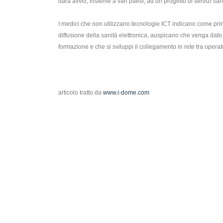
darà avvio, insieme a vari paesi, ad un progetto di servizi sanit
I medici che non utilizzano tecnologie ICT indicano come pri
diffusione della sanità elettronica, auspicano che venga dato 
formazione e che si sviluppi il collegamento in rete tra operat
articolo tratto da
www.i-dome.com