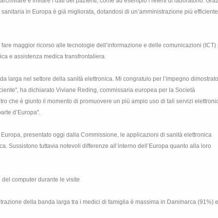
rchiviare e inviare i dati dei pazienti, come ad esempio i referti di laboratorio. Graz
za sanitaria in Europa è già migliorata, dotandosi di un’amministrazione più efficiente
 fare maggior ricorso alle tecnologie dell’informazione e delle comunicazioni (ICT)
onica e assistenza medica transfrontaliera.
da larga nel settore della sanità elettronica. Mi congratulo per l’impegno dimostrat
ficiente", ha dichiarato Viviane Reding, commissaria europea per
la Società
ro che è giunto il momento di promuovere un più ampio uso di tali servizi elettronic
 parte d’Europa".
n Europa, presentato oggi dalla Commissione, le applicazioni di sanità elettronica
 Sussistono tuttavia notevoli differenze all’interno dell’Europa quanto alla loro
e del computer durante le visite
etrazione della banda larga tra i medici di famiglia è massima in Danimarca (91%)