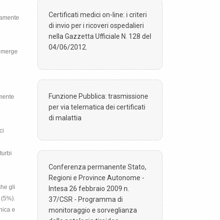
Certificati medici on-line: i criteri
icamente
di invio per i ricoveri ospedalieri
nella Gazzetta Ufficiale N. 128 del
04/06/2012.
 emerge
Funzione Pubblica: trasmissione
emente
per via telematica dei certificati
di malattia
ci
turbi
Conferenza permanente Stato,
Regioni e Province Autonome -
he gli
Intesa 26 febbraio 2009 n.
 (5%).
37/CSR - Programma di
monitoraggio e sorveglianza
nica e