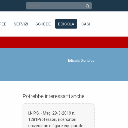
REE
SERVIZI
SCHEDE
EDICOLA
CASI
Edicola Giuridica
Potrebbe interessarti anche:
I.N.P.S. - Msg. 29-3-2019 n.
i
1281Professori, ricercatori
universitari e figure equiparate