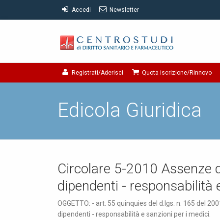
Accedi
Newsletter
Registrati/Aderisci
Quota iscrizione/Rinnovo
Edicola Giuridica
Circolare 5-2010 Assenze da
dipendenti - responsabilità 
OGGETTO: - art. 55 quinquies del d.lgs. n. 165 del 2001
dipendenti - responsabilità e sanzioni per i medici.