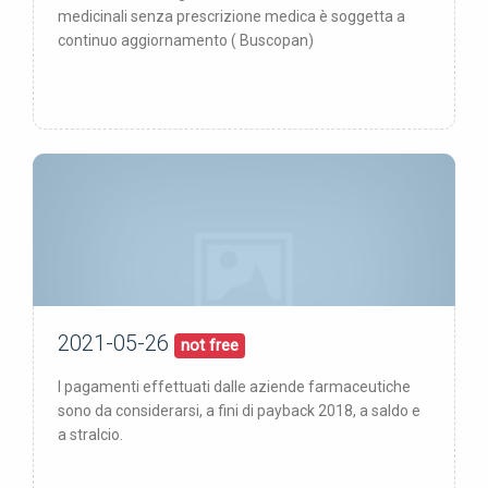
medicinali senza prescrizione medica è soggetta a
continuo aggiornamento ( Buscopan)
2021-05-26
26/05/21
pubblicata:
not free
I pagamenti effettuati dalle aziende farmaceutiche
sono da considerarsi, a fini di payback 2018, a saldo e
a stralcio.