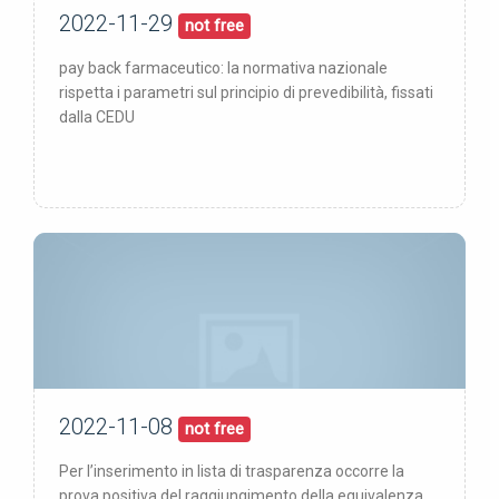
2022-11-29
29/11/22
pubblicata:
not free
pay back farmaceutico: la normativa nazionale
rispetta i parametri sul principio di prevedibilità, fissati
dalla CEDU
2022-11-08
08/11/22
pubblicata:
not free
Per l’inserimento in lista di trasparenza occorre la
prova positiva del raggiungimento della equivalenza