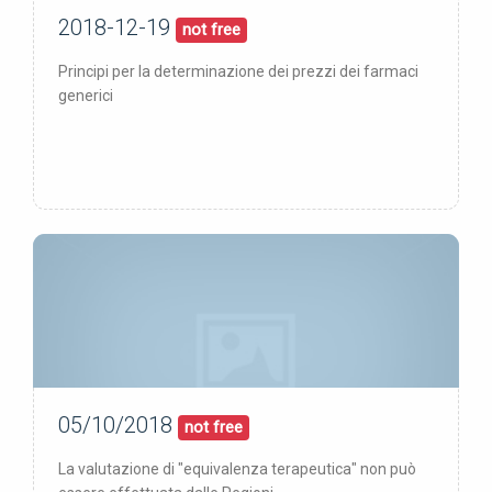
2018-12-19
19/12/18
pubblicata:
not free
Principi per la determinazione dei prezzi dei farmaci
generici
05/10/2018
05/10/18
pubblicata:
not free
La valutazione di "equivalenza terapeutica" non può