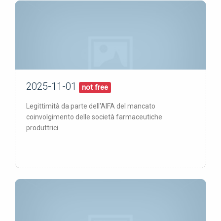
2025-11-01
01/11/25
pubblicata:
not free
Legittimità da parte dell'AIFA del mancato
coinvolgimento delle società farmaceutiche
produttrici.