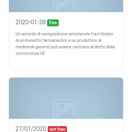
2020-01-28
28/01/20
pubblicata:
free
Un accordo di composizione amichevole fra il titolare
di un brevetto farmaceutico e un produttore di
medicinali generici può essere contrario al diritto della
concorrenza UE
27/01/2020
27/01/20
pubblicata:
not free