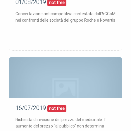
01/08/2019
01/08/19
pubblicata:
not free
Concertazione anticompetitiva contestata dall’AGCoM
nei confronti delle società del gruppo Roche e Novartis
16/07/2019
16/07/19
pubblicata:
not free
Richiesta di revisione del prezzo del medicinale: l'
aumento del prezzo "al pubblico" non determina