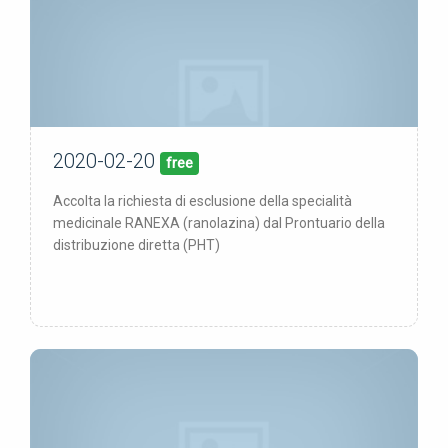
2020-02-20
20/02/20
pubblicata:
free
Accolta la richiesta di esclusione della specialità
medicinale RANEXA (ranolazina) dal Prontuario della
distribuzione diretta (PHT)