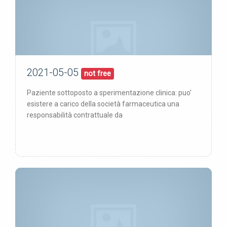
2021-05-05
05/05/21
pubblicata:
not free
Paziente sottoposto a sperimentazione clinica: puo'
esistere a carico della società farmaceutica una
responsabilità contrattuale da