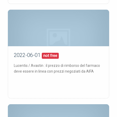
2022-06-01
01/06/22
pubblicata:
not free
Lucentis / Avastin : il prezzo di rimborso del farmaco
deve essere in linea con prezzi negoziati da AIFA