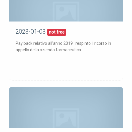
2023-01-03
03/01/23
pubblicata:
not free
Pay back relativo all’anno 2019 : respinto il ricorso in
appello della azienda farmaceutica