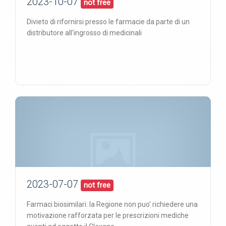
2023-10-07
07/10/23
pubblicata:
not free
Divieto di rifornirsi presso le farmacie da parte di un
distributore all'ingrosso di medicinali
2023-07-07
07/07/23
pubblicata:
not free
Farmaci biosimilari: la Regione non puo' richiedere una
motivazione rafforzata per le prescrizioni mediche