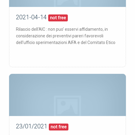
2021-04-14
14/04/21
pubblicata:
not free
Rilascio dell'AIC : non puo' esservi affidamento, in
considerazione dei preventivi pareri favorevoli
dell'ufficio sperimentazioni AIFA e del Comitato Etico
23/01/2021
23/01/21
pubblicata:
not free