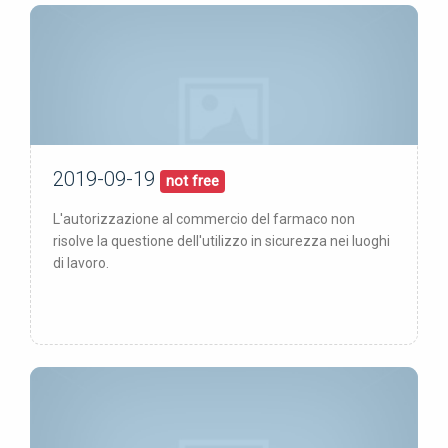
2019-09-19
19/09/19
pubblicata:
not free
L'autorizzazione al commercio del farmaco non
risolve la questione dell'utilizzo in sicurezza nei luoghi
di lavoro.