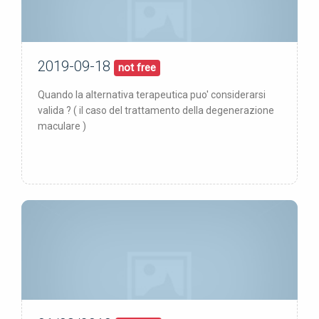
2019-09-18
18/09/19
pubblicata:
not free
Quando la alternativa terapeutica puo' considerarsi
valida ? ( il caso del trattamento della degenerazione
maculare )