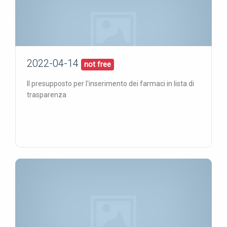
2022-04-14
14/04/22
pubblicata:
not free
Il presupposto per l'inserimento dei farmaci in lista di
trasparenza