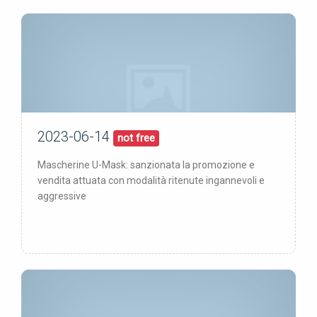
2023-06-14
14/06/23
pubblicata:
not free
Mascherine U-Mask: sanzionata la promozione e
vendita attuata con modalità ritenute ingannevoli e
aggressive