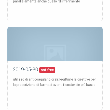
parallelamente anche quello "di riferimento
2019-05-30
30/05/19
pubblicata:
not free
utilizzo di anticoagulanti orali: legittime le direttive per
la prescrizione di farmaci aventi il costo/die più basso