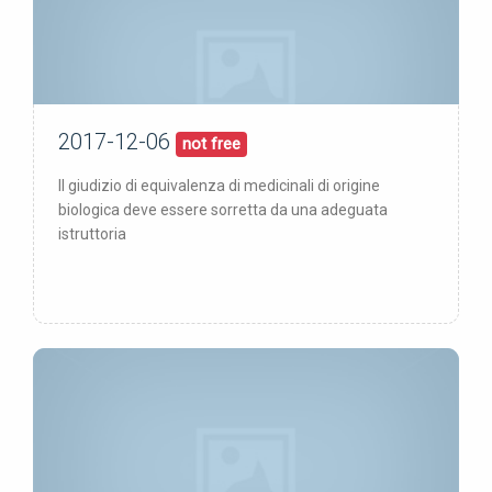
2017-12-06
06/12/17
pubblicata:
not free
Il giudizio di equivalenza di medicinali di origine
biologica deve essere sorretta da una adeguata
istruttoria