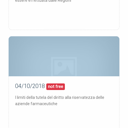
essere effettuata dalle Regioni
04/10/2018
04/10/18
pubblicata:
not free
I limiti della tutela del diritto alla riservatezza delle
aziende farmaceutiche