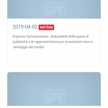
2019-04-02
02/04/19
pubblicata:
not free
Imprese farmaceutiche: deducibilità delle spese di
pubblicità e di rappresentanza per prestazioni rese a
vantaggio dei medici