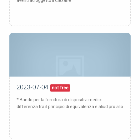
aventi ad oggetto il Clexane
2023-07-04
04/07/23
pubblicata:
not free
* Bando per la fornitura di dispositivi medici:
differenza tra il principio di equivalenza e aliud pro alio