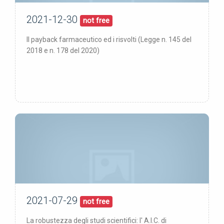
2021-12-30
30/12/21
pubblicata:
not free
Il payback farmaceutico ed i risvolti (Legge n. 145 del
2018 e n. 178 del 2020)
2021-07-29
29/07/21
pubblicata:
not free
La robustezza degli studi scientifici: l' A.I.C. di