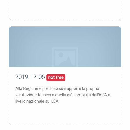
2019-12-06
06/12/19
pubblicata:
not free
Alla Regione è precluso sovrapporre la propria
valutazione tecnica a quella già compiuta dall'AIFA a
livello nazionale sui LEA.