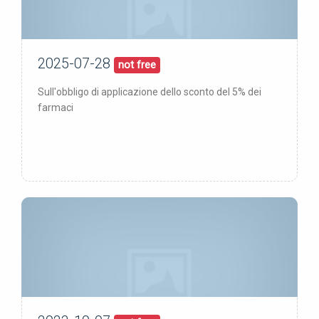
2025-07-28
28/07/25
pubblicata:
not free
Sull'obbligo di applicazione dello sconto del 5% dei
farmaci