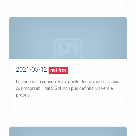
2021-05-12
12/05/21
pubblicata:
not free
Lesione della concorrenza: quello dei farmaci di fascia
A, rimborsabili dal S.S.N. non può definirsi un vero e
proprio