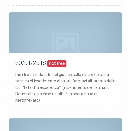
30/01/2018
30/01/18
pubblicata:
not free
I limiti del sindacato del giudice sulla discrezionalità
tecnica di inserimento di taluni farmaci all’interno della
c.d. “lista di trasparenza”: (inserimento del farmaco
Reumaflex insieme ad altri farmaci a base di
Metotrexato)