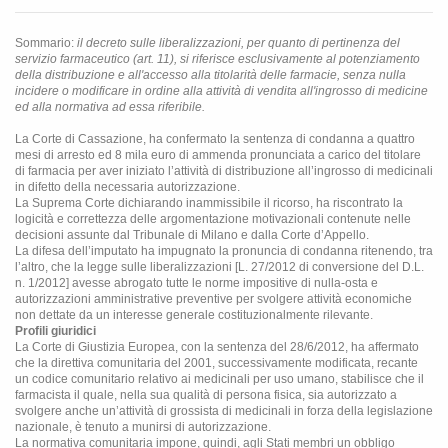
Sommario:
il decreto sulle liberalizzazioni, per quanto di pertinenza del
servizio farmaceutico (art. 11), si riferisce esclusivamente al potenziamento
della distribuzione e all'accesso alla titolarità delle farmacie, senza nulla
incidere o modificare in ordine alla attività di vendita all'ingrosso di medicine
ed alla normativa ad essa riferibile.
La Corte di Cassazione, ha confermato la sentenza di condanna a quattro
mesi di arresto ed 8 mila euro di ammenda pronunciata a carico del titolare
di farmacia per aver iniziato l’attività di distribuzione all’ingrosso di medicinali
in difetto della necessaria autorizzazione.
La Suprema Corte dichiarando inammissibile il ricorso, ha riscontrato la
logicità e correttezza delle argomentazione motivazionali contenute nelle
decisioni assunte dal Tribunale di Milano e dalla Corte d’Appello.
La difesa dell’imputato ha impugnato la pronuncia di condanna ritenendo, tra
l’altro, che la legge sulle liberalizzazioni [L. 27/2012 di conversione del D.L.
n. 1/2012] avesse abrogato tutte le norme impositive di nulla-osta e
autorizzazioni amministrative preventive per svolgere attività economiche
non dettate da un interesse generale costituzionalmente rilevante.
Profili giuridici
La Corte di Giustizia Europea, con la sentenza del 28/6/2012, ha affermato
che la direttiva comunitaria del 2001, successivamente modificata, recante
un codice comunitario relativo ai medicinali per uso umano, stabilisce che il
farmacista il quale, nella sua qualità di persona fisica, sia autorizzato a
svolgere anche un’attività di grossista di medicinali in forza della legislazione
nazionale, è tenuto a munirsi di autorizzazione.
La normativa comunitaria impone, quindi, agli Stati membri un obbligo