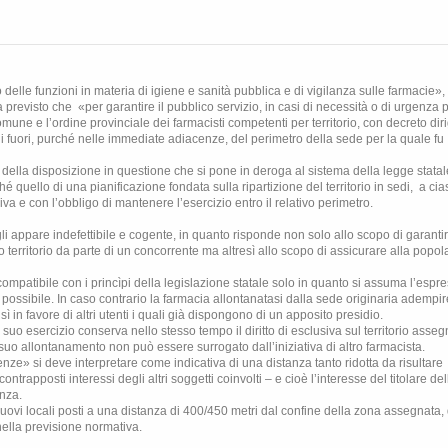
le funzioni in materia di igiene e sanità pubblica e di vigilanza sulle farmacie», a
a previsto che
«per garantire il pubblico servizio, in casi di necessità o di urgenza 
comune e l’ordine provinciale dei farmacisti competenti per territorio, con decreto dir
 di fuori, purché nelle immediate adiacenze, del perimetro della sede per la quale fu
ta della disposizione in questione che si pone in deroga al sistema della legge stata
quello di una pianificazione fondata sulla ripartizione del territorio in sedi,
a ci
iva e con l’obbligo di mantenere l’esercizio entro il relativo perimetro.
li appare indefettibile e cogente, in quanto risponde non solo allo scopo di garantire 
vo territorio da parte di un concorrente ma altresì allo scopo di assicurare alla popol
ompatibile con i princìpi della legislazione statale solo in quanto si assuma l’espr
possibile. In caso contrario la farmacia allontanatasi dalla sede originaria adempi
ì in favore di altri utenti i quali già dispongono di un apposito presidio.
 suo esercizio conserva nello stesso tempo il diritto di esclusiva sul territorio asseg
al suo allontanamento non può essere surrogato dall’iniziativa di altro farmacista.
ze» si deve interpretare come indicativa di una distanza tanto ridotta da risultare
ontrapposti interessi degli altri soggetti coinvolti – e cioè l’interesse del titolare de
enza.
i nuovi locali posti a una distanza di 400/450 metri dal confine della zona assegnata
ella previsione normativa.