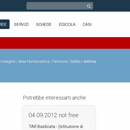
REE
SERVIZI
SCHEDE
EDICOLA
CASI
i Indagine /
Area Farmaceutica /
Farmacie
Diritto / dottrina
Potrebbe interessarti anche:
04.09.2012
not free
TAR Basilicata - (Istituzione di