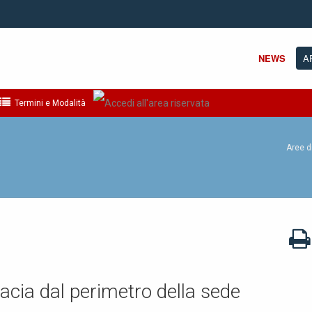
NEWS
A
Termini e Modalità
Aree d
acia dal perimetro della sede