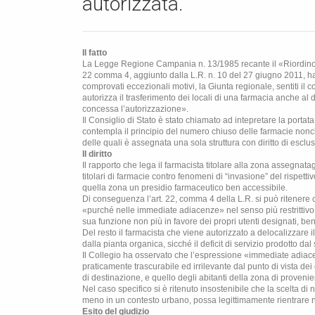
autorizzata.
Il fatto
La Legge Regione Campania n. 13/1985 recante il «Riordino del
22 comma 4, aggiunto dalla L.R. n. 10 del 27 giugno 2011, h
comprovati eccezionali motivi, la Giunta regionale, sentiti il 
autorizza il trasferimento dei locali di una farmacia anche al
concessa l’autorizzazione».
Il Consiglio di Stato è stato chiamato ad intepretare la porta
contempla il principio del numero chiuso delle farmacie nonché 
delle quali è assegnata una sola struttura con diritto di esclus
Il diritto
Il rapporto che lega il farmacista titolare alla zona assegnatag
titolari di farmacie contro fenomeni di “invasione” del rispetti
quella zona un presidio farmaceutico ben accessibile.
Di conseguenza l’art. 22, comma 4 della L.R. si può ritenere c
«purché nelle immediate adiacenze» nel senso più restrittivo 
sua funzione non più in favore dei propri utenti designati, bens
Del resto il farmacista che viene autorizzato a delocalizzare il
dalla pianta organica, sicché il deficit di servizio prodotto d
Il Collegio ha osservato che l’espressione «immediate adiacen
praticamente trascurabile ed irrilevante dal punto di vista dei c
di destinazione, e quello degli abitanti della zona di proveni
Nel caso specifico si è ritenuto insostenibile che la scelta d
meno in un contesto urbano, possa legittimamente rientrare n
Esito del giudizio