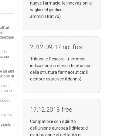
nuove farmacie: le innovazioni al
vaglio del giudice
amministrativo)
ll’art.
per
igenziale
2012-09-17
not free
le che
ascuna
Tribunale Pescara - ( erronea
indicazione in elenco telefonico
gli altri
della struttura farmaceutica: il
azione di
gestore risarcisce il danno)
essione
rebbe la
natogli
17.12.2013
free
lla zona
Compatibile con il diritto
, quanto
dell’Unione europea il divieto di
distribuzione al dettaglio di