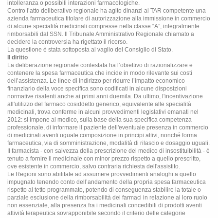
intolleranza o possibili interazioni farmacologiche.
Contro l’atto deliberativo regionale ha agito dinanzi al TAR competente una
azienda farmaceutica titolare di autorizzazione alla immissione in commercio
di alcune specialità medicinali compresse nella classe “A”, integralmente
rimborsabili dal SSN. Il Tribunale Amministrativo Regionale chiamato a
decidere la controversia ha rigettato il ricorso.
La questione è stata sottoposta al vaglio del Consiglio di Stato.
Il diritto
La deliberazione regionale contestata ha l’obiettivo di razionalizzare e
contenere la spesa farmaceutica che incide in modo rilevante sui costi
dell’assistenza. Le linee di indirizzo per ridurre l’impatto economico –
finanziario della voce specifica sono codificati in alcune disposizioni
normative risalenti anche ai primi anni duemila. Da ultimo, l'incentivazione
all'utilizzo del farmaco cosiddetto generico, equivalente alle specialità
medicinali, trova conferme in alcuni provvedimenti legislativi emanati nel
2012: si impone al medico, sulla base della sua specifica competenza
professionale, di informare il paziente dell'eventuale presenza in commercio
di medicinali aventi uguale composizione in principi attivi, nonché forma
farmaceutica, via di somministrazione, modalità di rilascio e dosaggio uguali.
Il farmacista - con salvezza della prescrizione del medico di insostituibilità - è
tenuto a fornire il medicinale con minor prezzo rispetto a quello prescritto,
ove esistente in commercio, salvo contraria richiesta dell'assistito.
Le Regioni sono abilitate ad assumere provvedimenti analoghi a quello
impugnato tenendo conto dell’andamento della propria spesa farmaceutica
rispetto al tetto programmato, potendo di conseguenza stabilire la totale o
parziale esclusione della rimborsabilità dei farmaci in relazione al loro ruolo
non essenziale, alla presenza fra i medicinali concedibili di prodotti aventi
attività terapeutica sovrapponibile secondo il criterio delle categorie