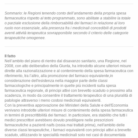
Sommario: le Regioni tenendo conto dell’andamento della propria spesa
farmaceutica rispetto al tetto programmato, sono abilitate a stabilire la totale
o parziale esclusione della rimborsabilità dei farmaci in relazione al loro
ruolo non essenziale, alla presenza fra i medicinali concedibili di prodotti
aventi attività terapeutica sovrapponibile secondo il criterio delle categorie
terapeutiche omogenee.
Il fatto
Nell’ambito del piano di rientro dal disavanzo sanitario, una Regione, nel
2008, con atto deliberativo della Giunta, ha introdotto alcune ulteriori misure
dirette alla razionalizzazione e al contenimento della spesa farmaceutica con
riferimento, tra l’altro, alla promozione del farmaco equivalente,in
considerazione dell'esistenza nella maggior parte delle classi
farmacologiche e principalmente in quelle più incidenti sulla spesa
farmaceutica regionale, di principi attivi con brevetto scaduto o prossimo alla
scadenza, in modo da consentire il trattamento terapeutico di una pluralità di
patologie attraverso i meno costosi medicinali equivalenti.
Con la preventiva approvazione dei Ministeri della Salute e dell'Economia
venivano introdotte ulteriori misure di contenimento della spesa farmaceutica
in termini di prescrittibilità dei farmaci. In particolare, era stabilito che tutti i
medici prescrittori avrebbero dovuto prediligere nelle prescrizioni
farmaceutiche a pazienti naifs (ossia mai trattati prima), nell'ambito delle
diverse classi terapeutiche, i farmaci equivalenti con principi attivi a brevetto
scaduto, utilizzando le specialità medicinali solo nei casi di documentata