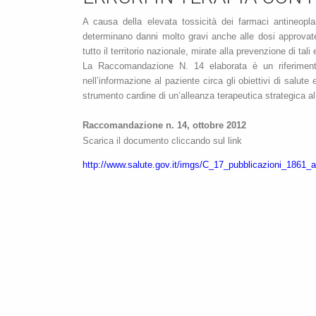
A causa della elevata tossicità dei farmaci antineoplas
determinano danni molto gravi anche alle dosi approvate
tutto il territorio nazionale, mirate alla prevenzione di tali e
La Raccomandazione N. 14 elaborata è un riferimento p
nell’informazione al paziente circa gli obiettivi di salut
strumento cardine di un’alleanza terapeutica strategica al f
Raccomandazione n. 14, ottobre 2012
Scarica il documento cliccando sul link
http://www.salute.gov.it/imgs/C_17_pubblicazioni_1861_a