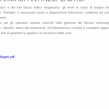
tici e del loro basso indice terapeutico, gli errori in corso di terapia on
. Pertanto, è necessario avere a disposizione indicazioni, condivise ed uni
rrori.
er gli operatori sanitari coinvolti nella gestione dei farmaci antineopl
e e i benefici attesi dai trattamenti. Un’informazione corretta e completa rappr
ine di garantire la qualità e la sicurezza delle cure.
llegato.pdf