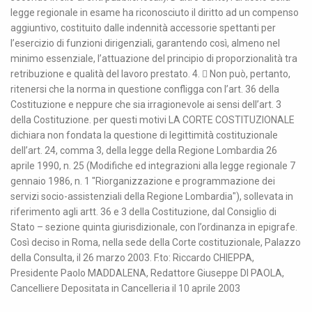
legge regionale in esame ha riconosciuto il diritto ad un compenso
aggiuntivo, costituito dalle indennità accessorie spettanti per
l’esercizio di funzioni dirigenziali, garantendo così, almeno nel
minimo essenziale, l’attuazione del principio di proporzionalità tra
retribuzione e qualità del lavoro prestato. 4.  Non può, pertanto,
ritenersi che la norma in questione confligga con l’art. 36 della
Costituzione e neppure che sia irragionevole ai sensi dell’art. 3
della Costituzione. per questi motivi LA CORTE COSTITUZIONALE
dichiara non fondata la questione di legittimità costituzionale
dell’art. 24, comma 3, della legge della Regione Lombardia 26
aprile 1990, n. 25 (Modifiche ed integrazioni alla legge regionale 7
gennaio 1986, n. 1 "Riorganizzazione e programmazione dei
servizi socio-assistenziali della Regione Lombardia"), sollevata in
riferimento agli artt. 36 e 3 della Costituzione, dal Consiglio di
Stato – sezione quinta giurisdizionale, con l’ordinanza in epigrafe.
Così deciso in Roma, nella sede della Corte costituzionale, Palazzo
della Consulta, il 26 marzo 2003. F.to: Riccardo CHIEPPA,
Presidente Paolo MADDALENA, Redattore Giuseppe DI PAOLA,
Cancelliere Depositata in Cancelleria il 10 aprile 2003