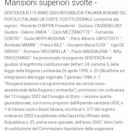
Mansioni superiori svolte -
SENTENZA N.115 ANNO 2003 REPUBBLICA ITALIANA IN NOME DEL
POPOLO ITALIANO LA CORTE COSTITUZIONALE composta dai
signori: - Riccardo CHIEPPA Presidente - Gustavo ZAGREBELSKY
Giudice - Valerio ONIDA " - Carlo MEZZANOTTE " - Fernanda
CONTRI " - Guido NEPPI MODONA " - Piero Alberto CAPOTOSTI " -
Annibale MARINI " - Franco BILE " - Giovanni Maria FLICK " - Ugo DE
SIERVO " - Romano VACCARELLA " - Paolo MADDALENA " - Alfio
FINOCCHIARO " ha pronunciato la seguente SENTENZA nel
giudizio di legittimità costituzionale dell’art. 24, comma 3, della
legge della Regione Lombardia 26 aprile 1990, n. 25 (Modifiche ed
integrazioni alla legge regionale 7 gennaio 1986, n. 1
"Riorganizzazione e programmazione dei servizi socio-
assistenziali della Regione Lombardia"), promosso con ordinanza
del 13 maggio 2002 dal Consiglio di Stato – sezione quinta
giurisdizionale, sul ricorso proposto dall’Azienda sanitaria USSL n.
1 di Varese contro Barisi Silvana, iscritta al n. 377 del registro
ordinanze 2002 e pubblicata nella Gazzetta Ufficiale della
Repubblica n. 35, prima serie speciale, dell'anno 2002. Visto l’atto
di costituzione del Commissario liquidatore della soppressa