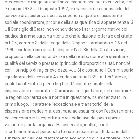
medesima le maggiori spettanze economiche per aver svolto, dal
7 giugno 1982 al 16 agosto 1992, le mansioni di responsabile del
servizio di assistenza sociale, superiori a quelle di assistente
sociale coordinatore, proprie della sua qualifica di appartenenza. 3.
 Il Consiglio di Stato, non condividendo l’iter argomentativo del
giudice di prime cure, ha ritenuto che la dizione letterale del citato
art. 24, comma 3, della legge della Regione Lombardia n. 25 del
1990, contrasti con quanto dispone l’art. 36 della Costituzione, a
proposito della corrispondenza della retribuzione alla quantità e
qualità del servizio prestato (principio di proporzionalità), nonché
con il principio di ragionevolezza. 4.  Si è costituito il Commissario
liquidatore della cessata Azienda sanitaria USSL n. 1 di Varese, il
quale ha ritenuto la piena legittimità costituzionale della
disposizione censurata. Il Commissario liquidatore, nel ricostruire
le ragioni ispiratrici della norma in questione, ha evidenziato, in
primo luogo, il carattere "eccezionale e transitorio" della
disposizione medesima, destinata ad esaurirsi con l’espletamento
dei concorsi per la copertura in via definitiva dei posti apicali
vacanti in pianta organica. Ha osservato, inoltre, che il
mantenimento, al personale temporaneamente affidatario delle
funzioni apicali, del "trattamento economico di cui è titolare" non si