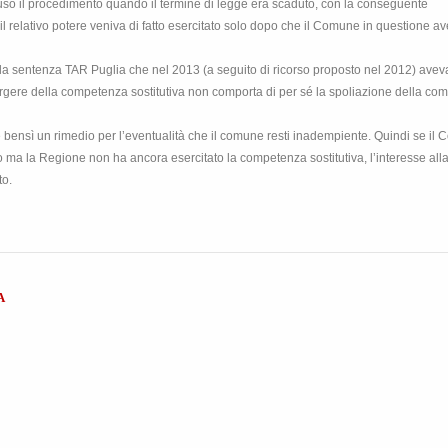
so il procedimento quando il termine di legge era scaduto, con la conseguente
l relativo potere veniva di fatto esercitato solo dopo che il Comune in questione a
so la sentenza TAR Puglia che nel 2013 (a seguito di ricorso proposto nel 2012) avev
orgere della competenza sostitutiva non comporta di per sé la spoliazione della co
bensì un rimedio per l’eventualità che il comune resti inadempiente. Quindi se il
 ma la Regione non ha ancora esercitato la competenza sostitutiva, l’interesse alla
to.
A