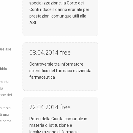
specializzazione: la Corte dei
Conti riduce il danno erariale per
prestazioni comunque utili alla
ASL
are alle
08.04.2014
free
Controversie tra informatore
abbia
scientifico del farmaco e azienda
farmaceutica
rmacia.
lla
ione del
22.04.2014
free
a terza
di una
Poteri della Giunta comunale in
one come
materia di istituzione e
localizzazione di farmacie