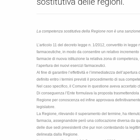
sostitutiva delle regioni.
La competenza sostitutiva della Regione non è una sanzione 
L’articolo 11 del decreto legge n. 1/2012, convertito in legge
farmaceutiche, in modo da consentire un relativo incremento dell
farmacie di nuova istituzione la relativa zona di competenza
l’apertura dei nuovi esercizi farmaceutici.
Al fine di garantire l’effettività e l’immediatezza dell’apertu
definito entro i termini previsti il procedimento di sua compe
Nel caso specifico, il Comune in questione aveva accertato ch
Di conseguenza l’Ente formulava la proposta trasmettendola all
Regione per conoscenza ed infine approvava definitivamente la
legislatore.
La Regione, rilevando il superamento del termine, ha ritenuto 
farmacia, assegnandole però una collocazione diversa da quel
delle due sedi preesistenti che pur non contestando la legittim
delineata dalla Regione.