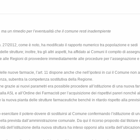
ma un rimedio per l’eventualità che il comune resti inadempiente
 n. 27/2012, come è noto, ha modificato il rapporto numerico tra popolazione e sedi
e strutture; inoltre, tra gli altri aspetti, ha affidato ai Comuni il compito di assegn
, e alle Regioni di provvedere immediatamente alle procedure per l’assegnazione e
ra delle nuove farmacie, l’art. 11 dispone anche che nell’ipotesi in cui il Comune non 
tenza, subentra la competenza sostitutiva della Regione.
e grazie ai nuovi parametri era possibile procedere all’istituzione di una nuova fa
a ASL e all’Ordine dei Farmacisti per l’acquisizione dei rispettivi pareri nonché a
 nuova pianta delle strutture farmaceutiche benché in ritardo rispetto alla previs
esercitare il potere-dovere di sostituirsi al Comune confermando l’istituzione di un
la prevista dall’amministrazione comunale. Da qui il ricorso proposto dal titolare 
ità dell’istituzione della nuova struttura ha inteso opporsi alla scelta dell’ubicazi