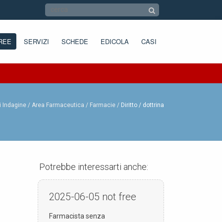
REE
SERVIZI
SCHEDE
EDICOLA
CASI
i Indagine /
Area Farmaceutica /
Farmacie
Diritto / dottrina
Potrebbe interessarti anche:
2025-06-05
not free
Farmacista senza