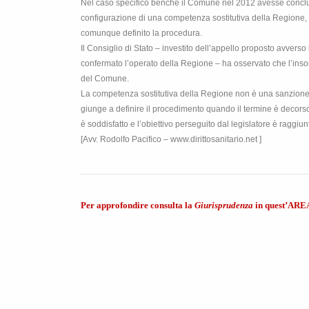
Nel caso specifico benché il Comune nel 2012 avesse conclu
configurazione di una competenza sostitutiva della Regione, i
comunque definito la procedura.
Il Consiglio di Stato – investito dell’appello proposto avver
confermato l’operato della Regione – ha osservato che l’ins
del Comune.
La competenza sostitutiva della Regione non è una sanzione 
giunge a definire il procedimento quando il termine è decorso
è soddisfatto e l’obiettivo perseguito dal legislatore è raggiun
[Avv. Rodolfo Pacifico – www.dirittosanitario.net ]
Per approfondire consulta la
Giurisprudenza
in quest’ARE