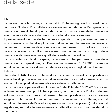
dalla sede
Il fatto
La titolare di una farmacia, sul finire del 2011, ha impugnato il provvedimento
con cui il Sindaco l’ha diffidata a cessare immediatamente l’erogazione di
prestazioni analitiche di prima istanza e di misurazione della pressione
arteriosa in locali diversi da quelli in cui è localizzata la struttura.
Il provvedimento sindacale ha censurato quindi un comportamento ritenuto
in contrasto con la disciplina normativa e regolamentare in materia,
contestando l’assenza di autorizzazione per l’esercizio di attività in locali
diversi e ritenendo inoltre necessaria una continuità tra i luoghi delle
prestazioni di prima istanza e quelli della sede farmaceutica.
La ricorrente, tra gli altri aspetti, ha sostenuto che per l’erogazione delle
prestazioni in questione, il Decreto ministeriale 16.12.2010 avrebbe
significativamente previsto «spazi dedicati e separati dagli altri ambienti».
Il diritto
Secondo il TAR Lecce, il legislatore ha inteso consentire le prestazioni
analitiche di prima istanza solo all’interno dei locali della farmacia e non
anche in locali posti all’esterno di essa e distanti dalla sede.
La locuzione adoperata all’art. 1, comma 1, del D.M. del 16.12.2010, «presso
le farmacie territoriali pubbliche e private», con riferimento all’utilizzo dei test
autodiagnostici, va intesa nel senso che tali prestazioni devono essere
erogate in farmacia. E ciò si desume, ha osservato il Collegio, sia dal
significato letterale dell’avverbio «presso» (e non «nei pressi») utilizzato dal
legislatore, sia dalla lettura sistematica delle altre disposizioni ministeriali di
riferimento.