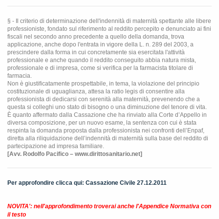
§ - Il criterio di determinazione dell'indennità di maternità spettante alle libere
professioniste, fondato sul riferimento al reddito percepito e denunciato ai fini
fiscali nel secondo anno precedente a quello della domanda, trova
applicazione, anche dopo l'entrata in vigore della L. n. 289 del 2003, a
prescindere dalla forma in cui concretamente sia esercitata l'attività
professionale e anche quando il reddito conseguito abbia natura mista,
professionale e di impresa, come si verifica per la farmacista titolare di
farmacia.
Non è giustificatamente prospettabile, in tema, la violazione del principio
costituzionale di uguaglianza, attesa la ratio legis di consentire alla
professionista di dedicarsi con serenità alla maternità, prevenendo che a
questa si colleghi uno stato di bisogno o una diminuzione del tenore di vita.
È quanto affermato dalla Cassazione che ha rinviato alla Corte d’Appello in
diversa composizione, per un nuovo esame, la sentenza con cui è stata
respinta la domanda proposta dalla professionista nei confronti dell’Enpaf,
diretta alla riliquidazione dell’indennità di maternità sulla base del reddito di
partecipazione ad impresa familiare.
[Avv. Rodolfo Pacifico – www.dirittosanitario.net]
Per approfondire clicca qui: Cassazione Civile 27.12.2011
NOVITA': nell'approfondimento troverai anche l'Appendice Normativa con
il testo