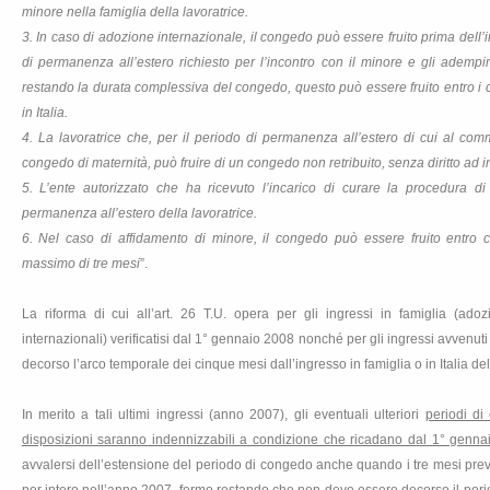
minore nella famiglia della lavoratrice.
3. In
caso di adozione internazionale, il congedo può essere fruito prima dell’in
di permanenza all’estero richiesto per l’incontro con il minore e gli adempi
restando la durata complessiva del congedo, questo può essere fruito entro i 
in Italia.
4. La lavoratrice che, per il periodo di permanenza all’estero di cui al com
congedo di maternità, può fruire di un congedo non retribuito, senza diritto ad i
5. L’ente autorizzato che ha ricevuto l’incarico di curare la procedura di
permanenza all’estero della lavoratrice.
6. Nel caso di affidamento di minore, il congedo può essere fruito entro 
massimo di tre mesi
”.
La riforma di cui all’art. 26 T.U. opera per gli ingressi in famiglia (adozi
internazionali) verificatisi dal 1° gennaio 2008 nonché per gli ingressi avvenut
decorso l’arco temporale dei cinque mesi dall’ingresso in famiglia o in Italia de
In merito a tali ultimi ingressi (anno 2007), gli eventuali ulteriori
periodi di
disposizioni saranno indennizzabili a condizione che ricadano dal 1° genn
avvalersi dell’estensione del periodo di congedo anche quando i tre mesi previst