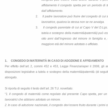
affidamento il congedo spetta per un periodo di t
dall’affidamento.
2.
Il padre lavoratore può fruire del congedo di cui
lavoratrice, qualora la stessa non se ne avvalga.
3.
Il congedo parentale di cui al Capo V del D.Lgs. 
tutela e sostegno della maternità/paternità) può esse
otto anni dall’ingresso del minore in famiglia e
maggiore età del minore adottato o affidato.
1. CONGEDO DI MATERNITÀ IN CASO DI ADOZIONE E AFFIDAMENTO
Per effetto dell’art. 2, commi 452 e 453, Legge Finanziariaper il 2008, gli 
disposizioni legislative a tutela e sostegno della maternità/paternità (di seguito
abrogato.
Si riporta di seguito il testo dell’art. 26 T.U. novellato:
“
1. Il congedo di maternità come regolato dal presente Capo spetta, per u
lavoratrici che abbiano adottato un minore.
2. In
caso di adozione nazionale, il congedo dev’essere fruito durante i primi ci