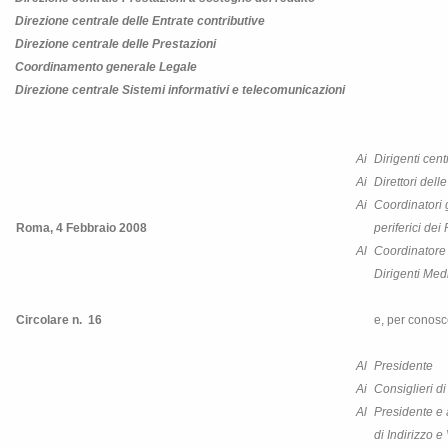
Direzione centrale delle Entrate contributive
Direzione centrale delle Prestazioni
Coordinamento generale Legale
Direzione centrale Sistemi informativi e telecomunicazioni
Ai
Dirigenti centr
Ai
Direttori dell
Ai
Coordinatori g
Roma, 4 Febbraio 2008
periferici dei
Al
Coordinatore
Dirigenti Medi
Circolare n. 16
e, per conosc
Al
Presidente
Ai
Consiglieri d
Al
Presidente e 
di Indirizzo e