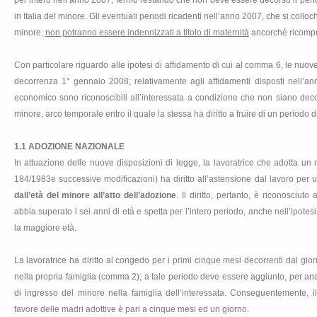
per intero nell’anno 2007, fermo restando che non deve essere decorso il perio
in Italia del minore. Gli eventuali periodi ricadenti nell’anno 2007, che si colloch
minore,
non potranno essere indennizzati a titolo di maternità
ancorché ricompre
Con particolare riguardo alle ipotesi di affidamento di cui al comma 6, le nuove
decorrenza 1° gennaio 2008; relativamente agli affidamenti disposti nell’an
economico sono riconoscibili all’interessata a condizione che non siano deco
minore, arco temporale entro il quale la stessa ha diritto a fruire di un period
1.1 ADOZIONE NAZIONALE
In attuazione delle nuove disposizioni di legge, la lavoratrice che adotta un m
184/1983e successive modificazioni) ha diritto all’astensione dal lavoro per
dall’età del minore all’atto dell’adozione
. Il diritto, pertanto, è riconosciuto
abbia superato i sei anni di età e spetta per l’intero periodo, anche nell’ipote
la maggiore età.
La lavoratrice ha diritto al congedo per i primi cinque mesi decorrenti dal gior
nella propria famiglia (comma 2); a tale periodo deve essere aggiunto, per ana
di ingresso del minore nella famiglia dell’interessata. Conseguentemente, 
favore delle madri adottive è pari a cinque mesi ed un giorno.