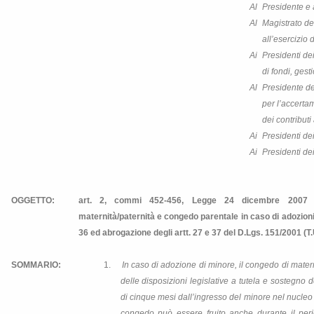
Al
Presidente e 
Al
Magistrato de
all’esercizio 
Ai
Presidenti de
di fondi, gest
Al
Presidente d
per l’accerta
dei contributi 
Ai
Presidenti dei
Ai
Presidenti dei
OGGETTO:
art. 2, commi 452-456, Legge 24 dicembre 2007 n
maternità/paternità e congedo parentale in caso di adozioni e
36 ed abrogazione degli artt. 27 e 37 del D.Lgs. 151/2001 (T.
SOMMARIO:
1.
In caso di adozione di minore, il congedo di matern
delle disposizioni legislative a tutela e sostegno 
di cinque mesi dall’ingresso del minore nel nucleo 
congedo può essere fruito anche durante il perio