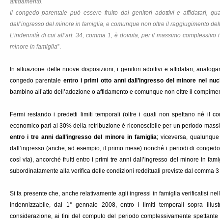
affidamento.
Il congedo parentale può essere fruito dai genitori adottivi e affidatari, q
dall’ingresso del minore in famiglia, e comunque non oltre il raggiugimento del
L’indennità di cui all’art. 34, comma 1, è dovuta, per il massimo complessivo iv
minore in famiglia
”.
In attuazione delle nuove disposizioni, i genitori adottivi e affidatari, analog
congedo parentale
entro
i primi otto anni dall’ingresso del minore nel nuc
bambino all’atto dell’adozione o affidamento e comunque non oltre il compimen
Fermi restando i predetti limiti temporali (oltre i quali non spettano né il c
economico pari al 30% della retribuzione è riconoscibile per un periodo mas
entro i tre anni dall’ingresso del minore in famiglia
; viceversa, qualunque 
dall’ingresso (anche, ad esempio, il primo mese) nonché i periodi di congedo ul
così via), ancorché fruiti entro i primi tre anni dall’ingresso del minore in fami
subordinatamente alla verifica delle condizioni reddituali previste dal comma 3 d
Si fa presente che, anche relativamente agli ingressi in famiglia verificatisi ne
indennizzabile, dal 1° gennaio 2008, entro i limiti temporali sopra illus
considerazione, ai fini del computo del periodo complessivamente spettante a