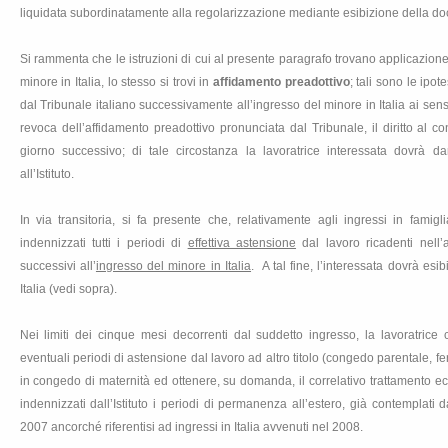
liquidata subordinatamente alla regolarizzazione mediante esibizione della do
Si rammenta che le istruzioni di cui al presente paragrafo trovano applicazio
minore in Italia, lo stesso si trovi in
affidamento preadottivo
; tali sono le ipo
dal Tribunale italiano successivamente all’ingresso del minore in Italia ai sen
revoca dell’affidamento preadottivo pronunciata dal Tribunale, il diritto al 
giorno successivo; di tale circostanza la lavoratrice interessata dovrà
all’Istituto.
In via transitoria, si fa presente che, relativamente agli ingressi in fami
indennizzati tutti i periodi di
effettiva astensione
dal lavoro ricadenti nell’
successivi all’
ingresso del minore in Italia
. A tal fine, l’interessata dovrà es
Italia (vedi sopra).
Nei limiti dei cinque mesi decorrenti dal suddetto ingresso, la lavoratrice
eventuali periodi di astensione dal lavoro ad altro titolo (congedo parentale, fer
in congedo di maternità ed ottenere, su domanda, il correlativo trattamento 
indennizzati dall’Istituto i periodi di permanenza all’estero, già contemplati 
2007 ancorché riferentisi ad ingressi in Italia avvenuti nel 2008.