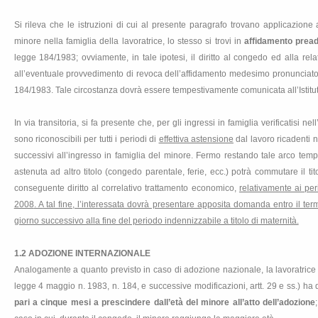
Si rileva che le istruzioni di cui al presente paragrafo trovano applicazion
minore nella famiglia della lavoratrice, lo stesso si trovi in
affidamento pread
legge 184/1983; ovviamente, in tale ipotesi, il diritto al congedo ed alla re
all’eventuale provvedimento di revoca dell’affidamento medesimo pronunciato d
184/1983. Tale circostanza dovrà essere tempestivamente comunicata all’Istituto
In via transitoria, si fa presente che, per gli ingressi in famiglia verificatisi n
sono riconoscibili per tutti i periodi di
effettiva astensione
dal lavoro ricadenti n
successivi all’ingresso in famiglia del minore. Fermo restando tale arco temp
astenuta ad altro titolo (congedo parentale, ferie, ecc.) potrà commutare il t
conseguente diritto al correlativo trattamento economico,
relativamente ai per
2008
. A
tal fine, l’interessata dovrà presentare apposita domanda entro il te
giorno successivo alla fine del periodo indennizzabile a titolo di maternità.
1.2 ADOZIONE INTERNAZIONALE
Analogamente a quanto previsto in caso di adozione nazionale, la lavoratrice 
legge 4 maggio n. 1983, n. 184, e successive modificazioni, artt. 29 e ss.) ha d
pari a cinque mesi a prescindere dall’età del minore all’atto dell’adozione