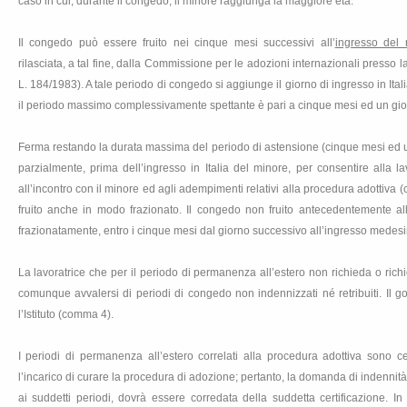
caso in cui, durante il congedo, il minore raggiunga la maggiore età.
Il congedo può essere fruito nei cinque mesi successivi all’
ingresso del m
rilasciata, a tal fine, dalla Commissione per le adozioni internazionali presso
l
L
. 184/1983). A tale periodo di congedo si aggiunge il giorno di ingresso in Ital
il periodo massimo complessivamente spettante è pari a cinque mesi ed un gio
Ferma restando la durata massima del periodo di astensione (cinque mesi ed u
parzialmente, prima dell’ingresso in Italia del minore, per consentire alla la
all’incontro con il minore ed agli adempimenti relativi alla procedura adottiv
fruito anche in modo frazionato. Il congedo non fruito antecedentemente all’
frazionatamente, entro i cinque mesi dal giorno successivo all’ingresso medes
La lavoratrice che per il periodo di permanenza all’estero non richieda o rich
comunque avvalersi di periodi di congedo non indennizzati né retribuiti. Il go
l’Istituto (comma 4).
I periodi di permanenza all’estero correlati alla procedura adottiva sono cer
l’incarico di curare la procedura di adozione; pertanto, la domanda di indennità
ai suddetti periodi, dovrà essere corredata della suddetta certificazione.