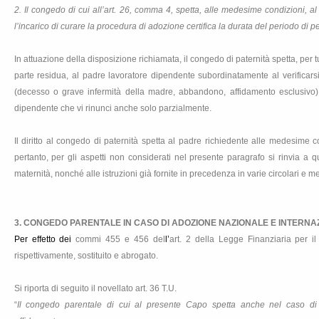
2. Il congedo di cui all’art. 26, comma 4, spetta, alle medesime condizioni, al
l’incarico di curare la procedura di adozione certifica la durata del periodo di 
In attuazione della disposizione richiamata, il congedo di paternità spetta, per t
parte residua, al padre lavoratore dipendente subordinatamente al verificarsi 
(decesso o grave infermità della madre, abbandono, affidamento esclusivo) 
dipendente che vi rinunci anche solo parzialmente.
Il diritto al congedo di paternità spetta al padre richiedente alle medesime c
pertanto, per gli aspetti non considerati nel presente paragrafo si rinvia a q
maternità, nonché alle istruzioni già fornite in precedenza in varie circolari e m
3. CONGEDO PARENTALE IN CASO DI ADOZIONE NAZIONALE E INTERNA
Per effetto dei
commi 455 e 456 del
l’
art. 2 della Legge Finanziaria per il 
rispettivamente, sostituito e abrogato.
Si riporta di seguito il novellato art. 36 T.U.
“
Il congedo parentale di cui al presente Capo spetta anche nel caso di 