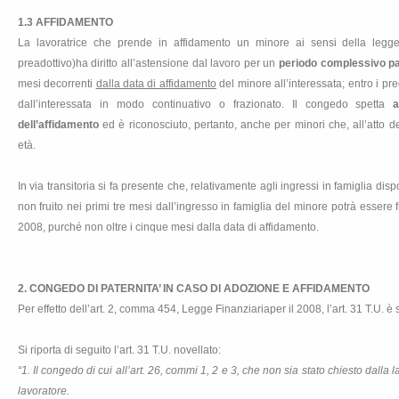
1.3 AFFIDAMENTO
La lavoratrice che prende in affidamento un minore ai sensi della legg
preadottivo)ha diritto all’astensione dal lavoro per un
periodo complessivo pa
mesi decorrenti
dalla data di affidamento
del minore all’interessata; entro i pr
dall’interessata in modo continuativo o frazionato. Il congedo spetta
a
dell’affidamento
ed è riconosciuto, pertanto, anche per minori che, all’atto d
età.
In via transitoria si fa presente che, relativamente agli ingressi in famiglia d
non fruito nei primi tre mesi dall’ingresso in famiglia del minore potrà essere f
2008, purché non oltre i cinque mesi dalla data di affidamento.
2. CONGEDO DI PATERNITA’ IN CASO DI ADOZIONE E AFFIDAMENTO
Per effetto dell’art. 2, comma 454, Legge Finanziariaper il 2008, l’art. 31 T.U. è s
Si riporta di seguito l’art. 31 T.U. novellato:
“1. Il congedo di cui all’art. 26, commi 1, 2 e 3, che non sia stato chiesto dalla 
lavoratore.