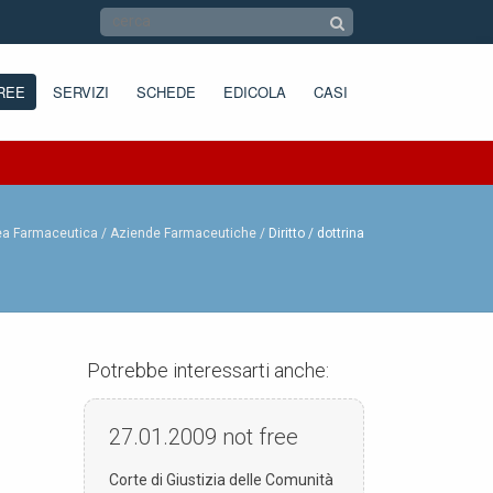
REE
SERVIZI
SCHEDE
EDICOLA
CASI
ea Farmaceutica /
Aziende Farmaceutiche
Diritto / dottrina
Potrebbe interessarti anche:
27.01.2009
not free
Corte di Giustizia delle Comunità