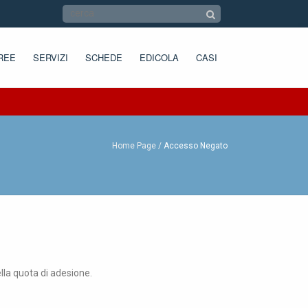
REE
SERVIZI
SCHEDE
EDICOLA
CASI
Home Page
Accesso Negato
ella quota di adesione.