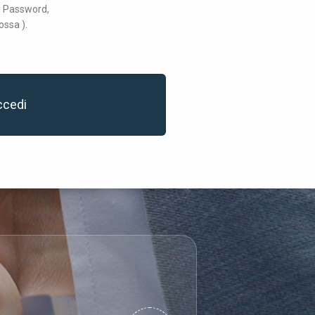
 e Password,
ossa ).
ccedi