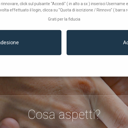
 rinnovare, click sul pulsante "Accedi" ( in alto a sx ) inserisci Username
volta effettuato il login, clicca su "Quota di iscrizione / Rinnovo" ( barra r
Grati per la fiducia
adesione
A
Cosa aspetti?