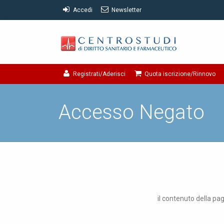
Accedi
Newsletter
Registrati/Aderisci
Quota iscrizione/Rinnovo
Accesso Negato
il contenuto della pag