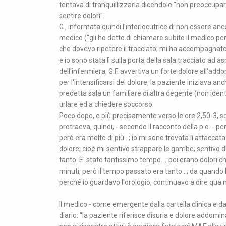
tentava di tranquillizzarla dicendole "non preoccupart
sentire dolori".
G., informata quindi l'interlocutrice di non essere anc
medico ("gli ho detto di chiamare subito il medico perc
che dovevo ripetere il tracciato; mi ha accompagnato al
e io sono stata lì sulla porta della sala tracciato ad 
dell'infermiera, G.F. avvertiva un forte dolore all'add
per l'intensificarsi del dolore, la paziente iniziava
predetta sala un familiare di altra degente (non identif
urlare ed a chiedere soccorso.
Poco dopo, e più precisamente verso le ore 2,50-3, sop
protraeva, quindi, - secondo il racconto della p.o. - pe
però era molto di più...; io mi sono trovata lì attacca
dolore; cioè mi sentivo strappare le gambe; sentivo de
tanto. E' stato tantissimo tempo...; poi erano dolori che
minuti, però il tempo passato era tanto...; da quando
perché io guardavo l'orologio, continuavo a dire qua n
Il medico - come emergente dalla cartella clinica e d
diario: "la paziente riferisce disuria e dolore addomin