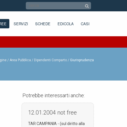
REE
SERVIZI
SCHEDE
EDICOLA
CASI
gine /
Area Pubblica /
Dipendenti Comparto
Giurisprudenza
Potrebbe interessarti anche:
12.01.2004
not free
TAR CAMPANIA - (sul diritto alla