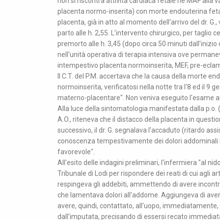
non si riscontra attività cardiaca fetale né MAF alla 
placenta normo-inserita) con morte endouterina fetale.
placenta, già in atto al momento dell'arrivo del dr. G.,
parto alle h. 2,55. L'intervento chirurgico, per taglio c
premorto alle h. 3,45 (dopo circa 50 minuti dall'inizio 
nell'unità operativa di terapia intensiva ove permanev
intempestivo placenta normoinserita, MEF, pre-eclamp
Il C.T. del P.M. accertava che la causa della morte end
normoinserita, verificatosi nella notte tra l'8 ed il 
materno-placentare". Non veniva eseguito l'esame au
Alla luce della sintomatologia manifestata dalla p.o. (e 
A.O., riteneva che il distacco della placenta in ques
successivo, il dr. G. segnalava l'accaduto (ritardo as
conoscenza tempestivamente dei dolori addominali l
favorevole".
All'esito delle indagini preliminari, l'infermiera "al nid
Tribunale di Lodi per rispondere dei reati di cui agli a
respingeva gli addebiti, ammettendo di avere incontrat
che lamentava dolori all'addome. Aggiungeva di avere
avere, quindi, contattato, all'uopo, immediatamente, il 
dall'imputata, precisando di essersi recato immediata