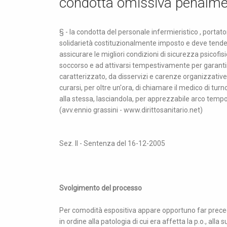
condotta omissiva penalmen
§ - la condotta del personale infermieristico , portato
solidarietà costituzionalmente imposto e deve tendere,
assicurare le migliori condizioni di sicurezza psicofi
soccorso e ad attivarsi tempestivamente per garantire
caratterizzato, da disservizi e carenze organizzative,
curarsi, per oltre un'ora, di chiamare il medico di tur
alla stessa, lasciandola, per apprezzabile arco tem
(avv.ennio grassini - www.dirittosanitario.net)
Sez. II - Sentenza del 16-12-2005
Svolgimento del processo
Per comodità espositiva appare opportuno far preceder
in ordine alla patologia di cui era affetta la p.o., alla 