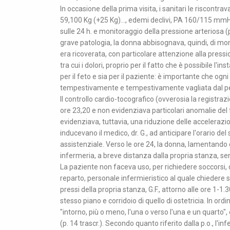
In occasione della prima visita, i sanitari le riscontr
59,100 Kg (+25 Kg)..., edemi declivi, PA 160/115 mmH
sulle 24 h. e monitoraggio della pressione arteriosa (p
grave patologia, la donna abbisognava, quindi, di mon
era ricoverata, con particolare attenzione alla pressio
tra cui i dolori, proprio per il fatto che è possibile l
per il feto e sia per il paziente: è importante che og
tempestivamente e tempestivamente vagliata dal person
Il controllo cardio-tocografico (ovverosia la registrazi
ore 23,20 e non evidenziava particolari anomalie del fet
evidenziava, tuttavia, una riduzione delle accelerazio
inducevano il medico, dr. G., ad anticipare l'orario del
assistenziale. Verso le ore 24, la donna, lamentando di
infermeria, a breve distanza dalla propria stanza, sen
La paziente non faceva uso, per richiedere soccorsi, d
reparto, personale infermieristico al quale chiedere s
pressi della propria stanza, G.F., attorno alle ore 1-1.
stesso piano e corridoio di quello di ostetricia. In ordin
"intorno, più o meno, l'una o verso l'una e un quarto"
(p. 14 trascr.). Secondo quanto riferito dalla p.o., l'inf