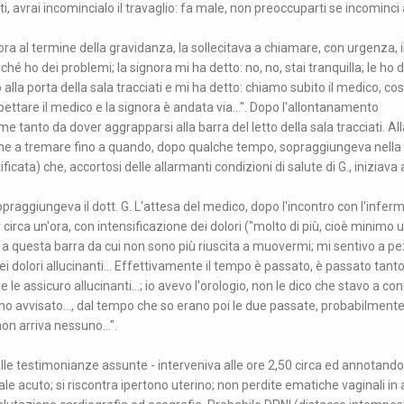
i, avrai incomincialo il travaglio: fa male, non preoccuparti se incominci 
ora al termine della gravidanza, la sollecitava a chiamare, con urgenza, i
hé ho dei problemi; la signora mi ha detto: no, no, stai tranquilla; le ho 
la porta della sala tracciati e mi ha detto: chiamo subito il medico, così
aspettare il medico e la signora è andata via...". Dopo l'allontanamento
ome tanto da dover aggrapparsi alla barra del letto della sala tracciati. A
 anche a tremare fino a quando, dopo qualche tempo, sopraggiungeva nella
icata) che, accortosi delle allarmanti condizioni di salute di G., iniziava
raggiungeva il dott. G. L'attesa del medico, dopo l'incontro con l'infermi
r circa un'ora, con intensificazione dei dolori ("molto di più, cioè minimo u
ta a questa barra da cui non sono più riuscita a muovermi; mi sentivo a pe
i dolori allucinanti... Effettivamente il tempo è passato, è passato tanto
 le assicuro allucinanti...; io avevo l'orologio, non le dico che stavo a con
 ho avvisato..., dal tempo che so erano poi le due passate, probabilmente
on arriva nessuno...".
alle testimonianze assunte - interveniva alle ore 2,50 circa ed annotando
ale acuto; si riscontra ipertono uterino; non perdite ematiche vaginali in 