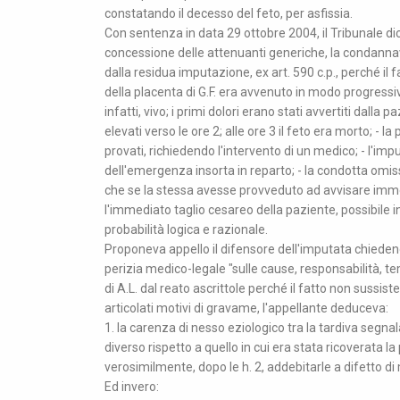
constatando il decesso del feto, per asfissia.
Con sentenza in data 29 ottobre 2004, il Tribunale dichi
concessione delle attenuanti generiche, la condannava
dalla residua imputazione, ex art. 590 c.p., perché il fa
della placenta di G.F. era avvenuto in modo progressivo
infatti, vivo; i primi dolori erano stati avvertiti dalla
elevati verso le ore 2; alle ore 3 il feto era morto; - l
provati, richiedendo l'intervento di un medico; - l'impu
dell'emergenza insorta in reparto; - la condotta omi
che se la stessa avesse provveduto ad avvisare immed
l'immediato taglio cesareo della paziente, possibile i
probabilità logica e razionale.
Proponeva appello il difensore dell'imputata chieden
perizia medico-legale "sulle cause, responsabilità, te
di A.L. dal reato ascrittole perché il fatto non sussist
articolati motivi di gravame, l'appellante deduceva:
1. la carenza di nesso eziologico tra la tardiva segna
diverso rispetto a quello in cui era stata ricoverata la
verosimilmente, dopo le h. 2, addebitarle a difetto di
Ed invero: