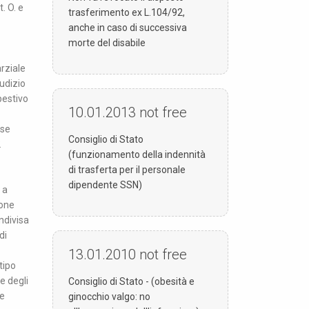
. O. e
trasferimento ex L.104/92,
anche in caso di successiva
morte del disabile
rziale
iudizio
mpestivo
10.01.2013
not free
sse
Consiglio di Stato
2
(funzionamento della indennità
di trasferta per il personale
dipendente SSN)
 a
ione
ondivisa
di
13.01.2010
not free
tipo
e degli
Consiglio di Stato - (obesità e
re
ginocchio valgo: no