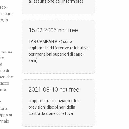
all’assunzione dell’infermiere)
areo -
n cui il
o, la
15.02.2006
not free
TAR CAMPANIA - ( sono
legittime le differenze retributive
oi manca
per mansioni superiori di capo-
are
sala)
la
rio di
enza che
stacco
2021-08-10
not free
come
i rapporti tra licenziamento e
n
previsioni disciplinari della
rare,
contrattazione collettiva
oppo si
ennaio