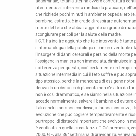
addominale, tetania uterina ovvero contrattura contin
riferimento all'intervento medico da praticare, nell'ipot
che richiede pochi minuti in ambiente ospedaliero (e, p
bambino, estratto, è in grado di respirare autonoma
morte del feto che abbia raggiunto un grado di matura
scongiurare pericoli per la salute della madre.
Il C.T. ha inoltre aggiunto che tale intervento è tant
sintomatologia della patologia e che un eventuale rit
l'insorgere di danni cerebrali e persino della morte pe
l'ossigeno in maniera non immediata, diminuisce in 
sofferenza per questo, cioè certamente un tempo in cu
situazione intermedia in cui il feto soffre e può sop
tipo atossico, perché la mancanza di ossigeno notoria
deriva da un distacco di placenta non c'è altro da far
non è così drammatico, e se siamo nella situazione i
accade normalmente, salvare il bambino ed evitare che
Tali conclusioni sono condivise, in buona sostanza, da
evoluzione che può cogliere tempestivamente e riuscir
purtroppo, di distacchi importanti che evolvono in 
è verificato in quella circostanza...". Ciò premesso, v
2000, G.F., alla 36° settimana di gravidanza, veniva ri