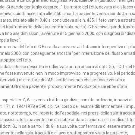
valutazione cardiografia ed ecografia. Probabile DPNI (distacco intempest
 Si decide per taglio cesareo...". La morte del feto, dovuta al distacco 
 veniva, quindi, accertata alle 2.50 circa. La paziente veniva condotta in s
esareo, iniziato alle h. 3,40 si concludeva alle h. 435. Il feto veniva estratt
del trasferimento della paziente in sala-parto). G.F. veniva, quindi, trasfe
a fino alle dimissioni, avvenute il 15 gennaio 2000, con diagnosi di "dis
sia lieve".
o-uterina del feto di G.F. era da ascriversi al distacco intempestivo di pl
9 gennaio 2000, con conseguente anossia "per interruzione del flusso emat
toptico del feto.
dalla stessa descritta in udienza e prima ancora al dott. G.), il C.T. del P.
tione fosse avvenuto non in modo improvviso, ma progressivo. Nel period
sistenziale) al direttore dell'ASL sottolineando che se fosse venuto a
amentati dalla paziente "probabilmente l'evoluzione sarebbe stata
o ospedaliero", A.L., veniva tratto a giudizio, con rito ordinario, innanzi al
rtt. 17 l. n. 194/1978 e 590 c.p. Nel corso dell'esame dibattimentale, l'imp
o, nottetempo, nel reparto dell'ospedale, nei pressi della sala-tracciati,
 assicurato la paziente che sarebbe andata a chiamare il medico di tur
dott. G., in sala parto. Il dr. G., a sua volta, confermava di essere stato 
mente nella sala-tracciati e di avere sottoposto a visita la paziente,