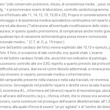
avano "collo conservato posteriore, chiuso, di consistenza media...; peso 
g..." e prescrivevano esami di laboratorio, controllo cardiotocogramma, 
oi effettuato alle 11, 14, 15, 19, 19,30 e 23). Proprio in considerazione d
itoraggio e di assistenza medica specialistica continuativa nel reparto i
ne ed alla diuresi ("l'attenzione all'eventuale modificazione dello stato c
'instaurarsi, in questo quadro premonitore, di complicanze anche molto gravi
ni qualsiasi tipo di variazione sintomatologica possa essere comunicata
ale medico..." (C.T. dr. O., p. 19 trascr.).
one del battito cardiaco del feto) veniva espletato alle 10,10 e ripetuto, p
o. Il feto, in occasione di tale controllo, era, quindi vitale. L'esame
ni del battito cardiaco fetale che, ancorché non indicative di patologie,
 successivo controllo alle ore 3,00, rispetto a quanto previsto dal protocol
fficoltà ad urinare, diarrea ed i primi disturbi addominali, si recava pres
za rinvenire, in reparto, personale medico o infermieristico.
el campanello presente nella stanza e nella sala tracciati, né rinveniva, 
occorso. Girovagando nel predetto reparto e diretta verso la sala-tracciat
30, incontrava A.L., infermiera del (diverso) reparto di neonatologia, ubica
e all'orario dell'incontro, la p.o., riferiva, infatti, che lo stesso era avvenu
, ovvero, come sostenuto nel prosieguo dell'esame dibattimentale, all'1,3
ermiera, alla quale riferiva di essere "un po' agitata" e di "sentire dei dolor