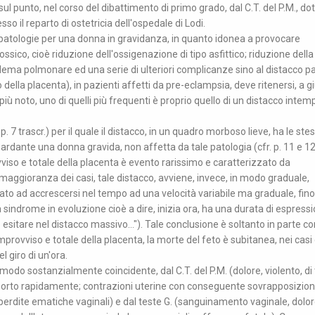
ul punto, nel corso del dibattimento di primo grado, dal C.T. del P.M., dott
sso il reparto di ostetricia dell'ospedale di Lodi.
i patologie per una donna in gravidanza, in quanto idonea a provocare
ossico, cioè riduzione dell'ossigenazione di tipo asfittico; riduzione della
dema polmonare ed una serie di ulteriori complicanze sino al distacco pa
co della placenta), in pazienti affetti da pre-eclampsia, deve ritenersi, a g
lo più noto, uno di quelli più frequenti è proprio quello di un distacco inte
 p. 7 trascr.) per il quale il distacco, in un quadro morboso lieve, ha le ste
iguardante una donna gravida, non affetta da tale patologia (cfr. p. 11 e 1
rovviso e totale della placenta è evento rarissimo e caratterizzato da
maggioranza dei casi, tale distacco, avviene, invece, in modo graduale,
ato ad accrescersi nel tempo ad una velocità variabile ma graduale, fino
...una sindrome in evoluzione cioè a dire, inizia ora, ha una durata di espress
ò esitare nel distacco massivo..."). Tale conclusione è soltanto in parte c
o improvviso e totale della placenta, la morte del feto è subitanea, nei casi 
l giro di un'ora.
n modo sostanzialmente coincidente, dal C.T. del P.M. (dolore, violento, di 
nsorto rapidamente; contrazioni uterine con conseguente sovrapposizion
i perdite ematiche vaginali) e dal teste G. (sanguinamento vaginale, dolo