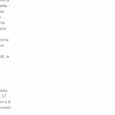
ivo di
della
ala
o
rita
tacco
acenta
ico
M., dr.
o
utata
 G.F.
no e di
avvisato