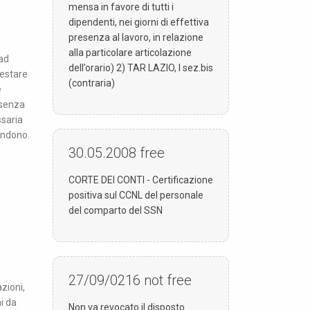
mensa in favore di tutti i
dipendenti, nei giorni di effettiva
presenza al lavoro, in relazione
alla particolare articolazione
 ad
dell’orario) 2) TAR LAZIO, I sez.bis
restare
(contraria)
e
 senza
ssaria
andono.
30.05.2008
free
CORTE DEI CONTI - Certificazione
positiva sul CCNL del personale
del comparto del SSN
27/09/0216
not free
zioni,
hi da
Non va revocato il disposto