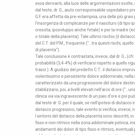
essa derivanti, alla luce delle argomentazioni svolte, s
dal teste, dr. G., aiuto corresponsabile ospedaliero pre
G.F. era affetta da pre-eclampsia, una delle più grav
l'insorgenza di complicanze per il nascituro (di tipo ip
crescita; iposviluppo anche fetale) e per la madre (e
o totale della placenta). Tale ultimo rischio (il distac
del C.T. del P.M., frequente ("...tra questi rischi, quel
di placenta").
Tale conclusione è contrastata, invece, dal dr. G., (cfr.
probabilità (3,4-4%) di verificarsi rispetto a quello r
trascr.). A giudizio del predetto C.T.. il distacco imp
violentissimo e persistente dolore addominale; nella 
caratterizzato da una progressione del dolore destin
stabilizzarsi, poi, a livelli elevati nell'arco di ore ("
clinica via via ingravescente di un paio d'ore e poi pu
dal teste dr. G. per il quale, se nell'ipotesi di distacc
distacco progressivo, tale evento si verifica, invece, ne
I sintomi del distacco della placenta sono descritti, i
fisso e non ritmico nella zona addominale pelvica, i
andamenti dei dolori di tipo fisso e ritmico, eventual