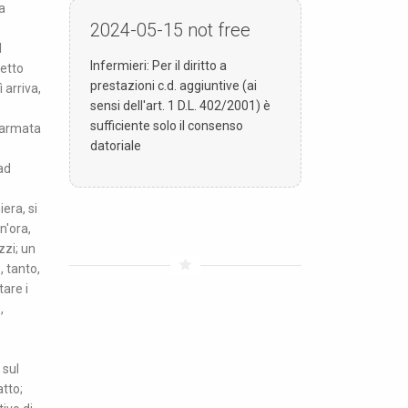
a
2024-05-15
not free
l
Infermieri: Per il diritto a
detto
prestazioni c.d. aggiuntive (ai
 arriva,
sensi dell'art. 1 D.L. 402/2001) è
sufficiente solo il consenso
llarmata
datoriale
 ad
era, si
n'ora,
zzi; un
, tanto,
tare i
,
 sul
atto;