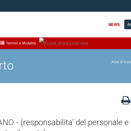
NEWS
A
Termini e Modalità
rto
Aree di Inda
 - (responsabilita' del personale e