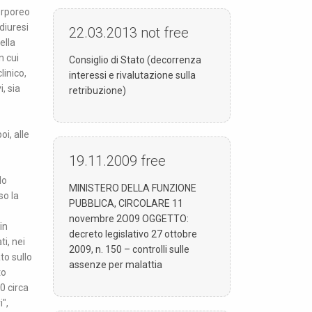
corporeo
diuresi
22.03.2013
not free
ella
n cui
Consiglio di Stato (decorrenza
linico,
interessi e rivalutazione sulla
, sia
retribuzione)
oi, alle
19.11.2009
free
lo
MINISTERO DELLA FUNZIONE
so la
PUBBLICA, CIRCOLARE 11
novembre 2O09 OGGETTO:
in
decreto legislativo 27 ottobre
i, nei
2009, n. 150 – controlli sulle
to sullo
assenze per malattia
to
0 circa
i",