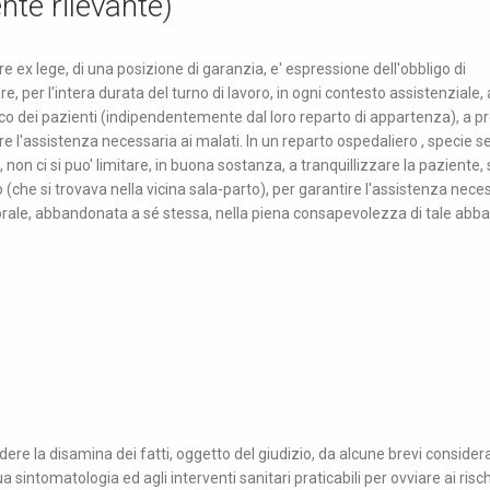
te rilevante)
re ex lege, di una posizione di garanzia, e' espressione dell'obbligo di
 per l'intera durata del turno di lavoro, in ogni contesto assistenziale,
sico dei pazienti (indipendentemente dal loro reparto di appartenza), a p
 l'assistenza necessaria ai malati. In un reparto ospedaliero , specie s
 non ci si puo' limitare, in buona sostanza, a tranquillizzare la paziente,
no (che si trovava nella vicina sala-parto), per garantire l'assistenza nece
porale, abbandonata a sé stessa, nella piena consapevolezza di tale abb
e la disamina dei fatti, oggetto del giudizio, da alcune brevi considera
sua sintomatologia ed agli interventi sanitari praticabili per ovviare ai risc