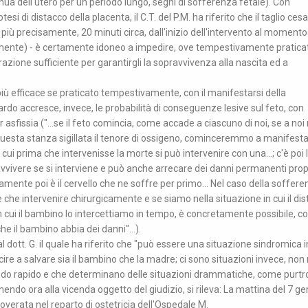
ua dell'utero per un periodo lungo, segni di sofferenza fetale). Con
esi di distacco della placenta, il C.T. del P.M. ha riferito che il taglio ces
iù precisamente, 20 minuti circa, dall'inizio dell'intervento al momento i
mente) - è certamente idoneo a impedire, ove tempestivamente praticat
zione sufficiente per garantirgli la sopravvivenza alla nascita ed a
o più efficace se praticato tempestivamente, con il manifestarsi della
ardo accresce, invece, le probabilità di conseguenze lesive sul feto, con
r asfissia ("...se il feto comincia, come accade a ciascuno di noi, se a n
questa stanza sigillata il tenore di ossigeno, cominceremmo a manifest
i prima che intervenisse la morte si può intervenire con una...; c'è poi 
ravvivere se si interviene e può anche arrecare dei danni permanenti prop
mente poi è il cervello che ne soffre per primo... Nel caso della soffer
e che intervenire chirurgicamente e se siamo nella situazione in cui il di
n cui il bambino lo intercettiamo in tempo, è concretamente possibile, 
 il bambino abbia dei danni"...).
l dott. G. il quale ha riferito che "può essere una situazione sindromica i
e a salvare sia il bambino che la madre; ci sono situazioni invece, non 
modo rapido e che determinano delle situazioni drammatiche, come purtr
enendo ora alla vicenda oggetto del giudizio, si rileva: La mattina del 7 g
coverata nel reparto di ostetricia dell'Ospedale M.