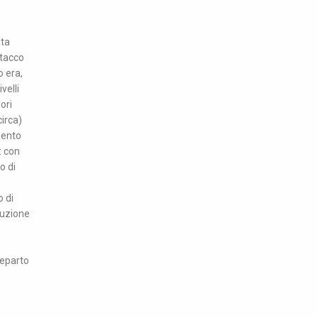
ata
stacco
o era,
velli
ori
circa)
mento
: con
o di
 di
luzione
reparto