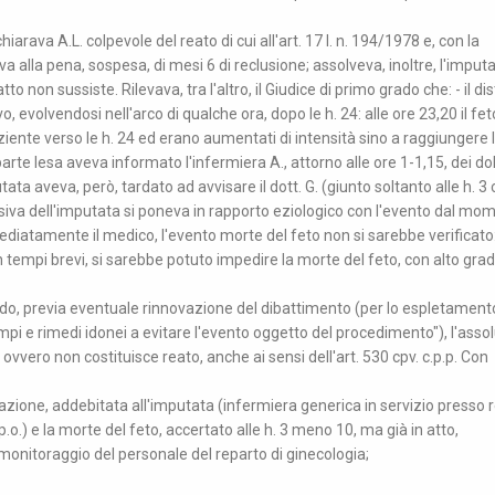
arava A.L. colpevole del reato di cui all'art. 17 l. n. 194/1978 e, con la
 alla pena, sospesa, di mesi 6 di reclusione; assolveva, inoltre, l'imput
tto non sussiste. Rilevava, tra l'altro, il Giudice di primo grado che: - il di
, evolvendosi nell'arco di qualche ora, dopo le h. 24: alle ore 23,20 il fet
 paziente verso le h. 24 ed erano aumentati di intensità sino a raggiungere li
a parte lesa aveva informato l'infermiera A., attorno alle ore 1-1,15, dei dol
tata aveva, però, tardato ad avvisare il dott. G. (giunto soltanto alle h. 3 
ssiva dell'imputata si poneva in rapporto eziologico con l'evento dal mo
iatamente il medico, l'evento morte del feto non si sarebbe verificato
n tempi brevi, si sarebbe potuto impedire la morte del feto, con alto grad
do, previa eventuale rinnovazione del dibattimento (per lo espletamento
mpi e rimedi idonei a evitare l'evento oggetto del procedimento"), l'asso
e ovvero non costituisce reato, anche ai sensi dell'art. 530 cpv. c.p.p. Con
lazione, addebitata all'imputata (infermiera generica in servizio presso 
 p.o.) e la morte del feto, accertato alle h. 3 meno 10, ma già in atto,
 monitoraggio del personale del reparto di ginecologia;