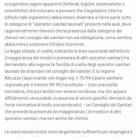
scorgendosi ragioni apparenti (letterali, logiche, sistematiche o
scientifiche) che inducano a pensare che il legislatore (che ha
istituito tale organismo) abbia inteso chiamare a farne parte tutte
le categorie di “operatori sanitari laureati” presenti nella ausl, deve
ragionevolmente ritenersi che la presenza della categoria dei
chimici nel consiglio dei sanitari non sia obbligatoria, come sembra
abbia inteso sostenere l’Ordine ricorrente.
La legge statale, in realtà, indicando le linee essenziali dell’istituto
(maggioranza dei medici e presenza di altri operatori sanitari) ha
demandato alla regione la facoltà di scelta degli operatori sanitari
laureati da chiamare nel consiglio dei sanitari. E la regione
Abruzzo (approvando con legge reg. n.75/94 il piano sanitario
regionale per il triennio 94-96) ha istituito -- (con una scelta
normativa, che può anche non essere condivisa, ma che appare
difficilmente censurabile, in assenza di vincoli specifici derivanti da
fonte normativa di livello sovraordinato) -- un Consiglio dei Sanitari
che prevede la presenza (in maggioranza ) di medici e di altri
operatori sanitari, ma non anche dei chimici.
Le osservazioni svolte sono largamente sufficienti per respingere il