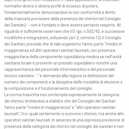
normativi diversi e diversi profili di eccesso di potere,
fondamentalmente denunciandosi la non conformità a diritto
della mancata previsione della presenza dei chimici nel Consiglio
dei Sanitari) -- non è fondato e deve essere pertanto respinto. Al
riguardo è sufficiente osservare che il D. lgs. n.502/92, e successive
modifiche e integrazioni, istituendo (art.3, comma 12) il Consiglio
dei Sanitari, prevede che di tale organismo fanno parte “medici in
maggioranza ed altri operatori sanitari laureati, con presenza
maggioritaria della componente ospedaliera medica se nell’unità
sanitaria locale è presente un presidio ospedaliero nonché una
rappresentanza del personale infermieristico e del personale
tecnico sanitario …” e demanda alla regione la definizione del
numero dei componenti e la disciplina delle modalità di elezione e
la composizione e il funzionamento del consiglio.
La norma trascritta non contempla espressamente la categoria
dei chimici, limitandosi a stabilire che del Consiglio dei Sanitari
fanno parte “medici in maggioranza” e “altri operatori sanitari
laureati”, fra i quali certamente si iscrivono i chimici, ma anche altri
operatori sanitari laureati. In assenza di una espressa previsione di
presenza della categoria dei chimici nel consiglio dei sanitari e non