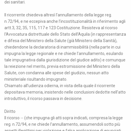
dei sanitari.
Il ricorrente chiedeva altresì l’annullamento della legge reg.
n.72/94, e ne eccepiva anche l’incostituzionalità in riferimento agli
artt.3, 32, 35, 115, 117 e 123 Costituzione. Resisteva al ricorso
l’Avvocatura distrettuale dello Stato dell’Aquila (in rappresentanza
e difesa del Ministero della Salute (già Ministero della Sanità),
chiedendone la declaratoria di inammissibilità (nella parte in cui
impugna la legge regionale e ne chiede l’annullamento, esulando
tale impugnativa dalla giurisdizione del giudice adito) e comunque
la reiezione nel merito, previa estromissione del Ministero della
Salute, con condanna alle spese del giudizio, nessun atto
ministeriale risultando impugnato.
Chiamato all’udienza odierna, in vista della quale il ricorrente
depositava memoria, insistendo nelle conclusioni dedotte nell’atto
introduttivo, il ricorso passava in decisione.
Diritto
Il ricorso -- (che impugna gli atti sopra indicati, compresa la legge
reg. n.72/94, e ne chiede l’annullamento, assumendoli sotto più
aspetti illegittimi per violazione e falsa applicazione di enunciati