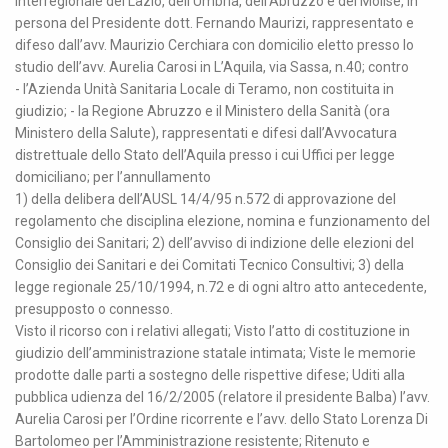
interregionale del Lazio, dell’Umbria, dell’Abruzzo e del Molise, in
persona del Presidente dott. Fernando Maurizi, rappresentato e
difeso dall’avv. Maurizio Cerchiara con domicilio eletto presso lo
studio dell’avv. Aurelia Carosi in L’Aquila, via Sassa, n.40; contro
- l’Azienda Unità Sanitaria Locale di Teramo, non costituita in
giudizio; - la Regione Abruzzo e il Ministero della Sanità (ora
Ministero della Salute), rappresentati e difesi dall’Avvocatura
distrettuale dello Stato dell’Aquila presso i cui Uffici per legge
domiciliano; per l’annullamento
1) della delibera dell’AUSL 14/4/95 n.572 di approvazione del
regolamento che disciplina elezione, nomina e funzionamento del
Consiglio dei Sanitari; 2) dell’avviso di indizione delle elezioni del
Consiglio dei Sanitari e dei Comitati Tecnico Consultivi; 3) della
legge regionale 25/10/1994, n.72 e di ogni altro atto antecedente,
presupposto o connesso.
Visto il ricorso con i relativi allegati; Visto l’atto di costituzione in
giudizio dell’amministrazione statale intimata; Viste le memorie
prodotte dalle parti a sostegno delle rispettive difese; Uditi alla
pubblica udienza del 16/2/2005 (relatore il presidente Balba) l’avv.
Aurelia Carosi per l’Ordine ricorrente e l’avv. dello Stato Lorenza Di
Bartolomeo per l’Amministrazione resistente; Ritenuto e