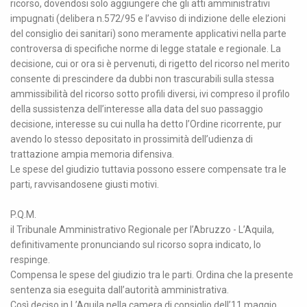
ricorso, dovendosi solo aggiungere che gli atti amministrativi
impugnati (delibera n.572/95 e l’avviso di indizione delle elezioni
del consiglio dei sanitari) sono meramente applicativi nella parte
controversa di specifiche norme di legge statale e regionale. La
decisione, cui or ora si è pervenuti, di rigetto del ricorso nel merito
consente di prescindere da dubbi non trascurabili sulla stessa
ammissibilità del ricorso sotto profili diversi, ivi compreso il profilo
della sussistenza dell’interesse alla data del suo passaggio
decisione, interesse su cui nulla ha detto l’Ordine ricorrente, pur
avendo lo stesso depositato in prossimità dell’udienza di
trattazione ampia memoria difensiva.
Le spese del giudizio tuttavia possono essere compensate tra le
parti, ravvisandosene giusti motivi.
P.Q.M.
il Tribunale Amministrativo Regionale per l’Abruzzo - L’Aquila,
definitivamente pronunciando sul ricorso sopra indicato, lo
respinge.
Compensa le spese del giudizio tra le parti. Ordina che la presente
sentenza sia eseguita dall’autorità amministrativa.
Così deciso in L’Aquila nella camera di consiglio dell’11 maggio