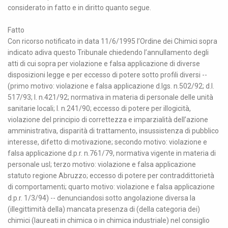
considerato in fatto e in diritto quanto segue.
Fatto
Con ricorso notificato in data 11/6/1995 l’Ordine dei Chimici sopra
indicato adiva questo Tribunale chiedendo l’annullamento degli
atti di cui sopra per violazione e falsa applicazione di diverse
disposizioni legge e per eccesso di potere sotto profili diversi --
(primo motivo: violazione e falsa applicazione d.lgs. n.502/92; d.l.
517/93; l. n.421/92; normativa in materia di personale delle unità
sanitarie locali; l. n.241/90; eccesso di potere per illogicità,
violazione del principio di correttezza e imparzialità dell’azione
amministrativa, disparità di trattamento, insussistenza di pubblico
interesse, difetto di motivazione; secondo motivo: violazione e
falsa applicazione d.p.r. n.761/79, normativa vigente in materia di
personale usl; terzo motivo: violazione e falsa applicazione
statuto regione Abruzzo; eccesso di potere per contraddittorietà
di comportamenti; quarto motivo: violazione e falsa applicazione
d.p.r. 1/3/94) -- denunciandosi sotto angolazione diversa la
(illegittimità della) mancata presenza di (della categoria dei)
chimici (laureati in chimica o in chimica industriale) nel consiglio