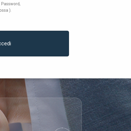
 e Password,
ossa ).
ccedi