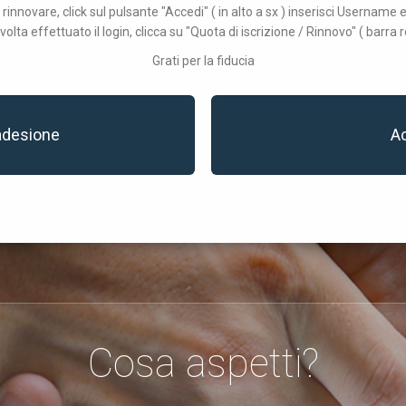
 rinnovare, click sul pulsante "Accedi" ( in alto a sx ) inserisci Username
volta effettuato il login, clicca su "Quota di iscrizione / Rinnovo" ( barra r
Grati per la fiducia
adesione
A
Cosa aspetti?