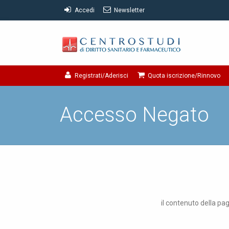
Accedi
Newsletter
Registrati/Aderisci
Quota iscrizione/Rinnovo
Accesso Negato
il contenuto della pag