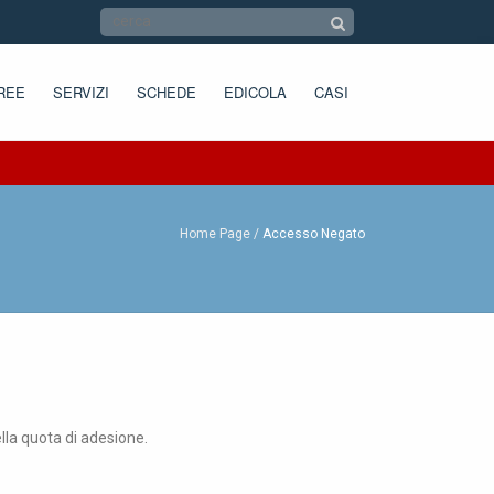
REE
SERVIZI
SCHEDE
EDICOLA
CASI
Home Page
Accesso Negato
ella quota di adesione.